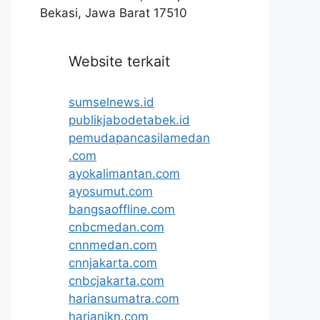
Bekasi, Jawa Barat 17510
Website terkait
sumselnews.id
publikjabodetabek.id
pemudapancasilamedan
.com
ayokalimantan.com
ayosumut.com
bangsaoffline.com
cnbcmedan.com
cnnmedan.com
cnnjakarta.com
cnbcjakarta.com
hariansumatra.com
harianikn.com