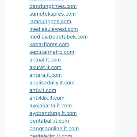
bandungtimes.com
sumutekspres.com
lampungpos.com
mediasulawesi.com
mediajabodetabek.com
kabarflores.com
seputarmetro.com
aktual.it.com
akurat.it.com
antara.it.com
analisadaily.it.com
antv.it.com
antvklik.it.com
ayojakarta.it.com
ayobandung.it.com
beritabali.it.com
bangsaonline.it.com
beritajatim.it.com