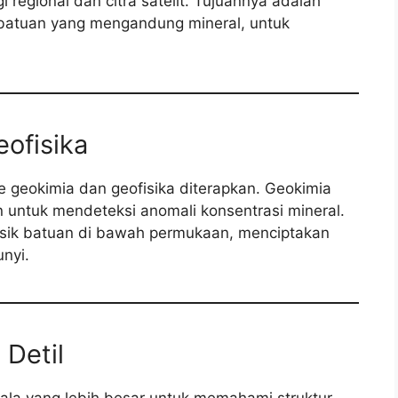
 regional dan citra satelit. Tujuannya adalah
n batuan yang mengandung mineral, untuk
ofisika
e geokimia dan geofisika diterapkan. Geokimia
 untuk mendeteksi anomali konsentrasi mineral.
 fisik batuan di bawah permukaan, menciptakan
nyi.
Detil