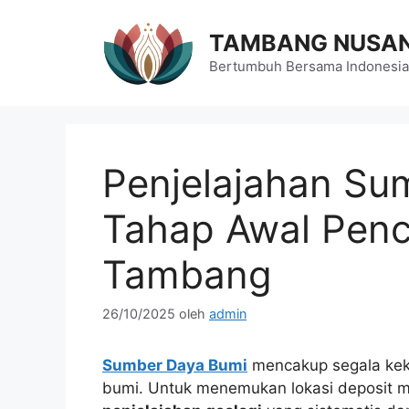
Langsung
ke
TAMBANG NUSA
isi
Bertumbuh Bersama Indonesia
Penjelajahan Su
Tahap Awal Penc
Tambang
26/10/2025
oleh
admin
Sumber Daya Bumi
mencakup segala kek
bumi. Untuk menemukan lokasi deposit mi