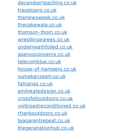
decemberteaching.co.uk
traceloans.co.uk
thenewsweek.co.uk
thecakewala.co.uk
thomson-thorn.co.uk
wrestlingagrees.co.uk
underneathfoiled.co.uk
spanosconcerns.co.uk
telecomblue.co.uk
house-of-hampers.co.uk
yumekanzashi.co.uk
fatnanas.co.uk
emilykatedesign.co.uk
crossfelloutdoors.co.uk
yorkroadreconditioned.co.uk
rfrankoutdoors.co.uk
teaparentrepeat.co.uk
thegenerationhub.co.uk