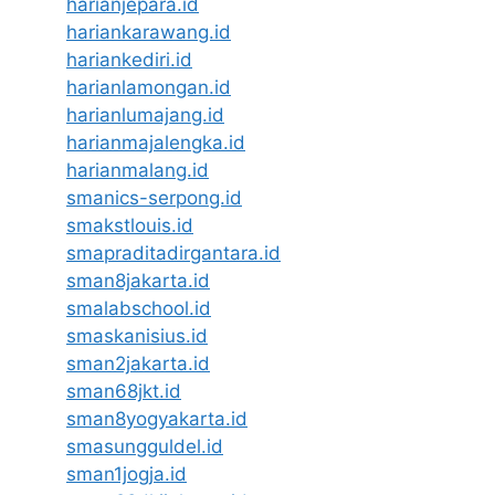
harianjepara.id
hariankarawang.id
hariankediri.id
harianlamongan.id
harianlumajang.id
harianmajalengka.id
harianmalang.id
smanics-serpong.id
smakstlouis.id
smapraditadirgantara.id
sman8jakarta.id
smalabschool.id
smaskanisius.id
sman2jakarta.id
sman68jkt.id
sman8yogyakarta.id
smasungguldel.id
sman1jogja.id