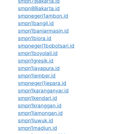
smpn78jakarta.id
smpn88jakarta.id
smpnegeri1ambon.id
smpn1bangil.id
smpn1banjarmasin.id
smpn1biora.id
smpnegeri1bobotsari.id
smpn1boyolali.id
smpn1gresik.id
smpn1jayapura.id
smpn1jember.id
smpnegeri1jepara.id
smpn1karanganyar.id
smpn1kendari.id
smpn1kranggan.id
smpn1lamongan.id
smpn1luwuk.id
smpn1madiun.id