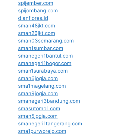
spijember.com
spijombang.com
dianflores.id
sman48jkt.com
sman26jkt.com
sman03semarang.com
sman1sumbar.com
smanegeri1bantul.com
smanegeri1bogor.com
sman1surabaya.com
sman6jogja.com
sma1magelang.com
sman9jogja.com
smanegeri3bandung.com
smasutomo1.com
sman5jogja.com
smanegeri1tangerang.com
sma1purworejo.com