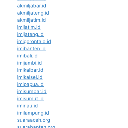
akmiljabar.id
akmiljateng.id
akmiljatim.id
imijatim.id
imijateng.id
imigorontalo.id
imibanten.id
imibali.id
imijambi.id
imikalbar.id
imikalsel.id
imipapua.id
imisumbar.id
imisumut.id
imiriau.id
imilampung.id
suaraaceh.org
suarabanten.org