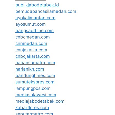
publikjabodetabek.id
pemudapancasilamedan.com
ayokalimantan.com
ayosumut.com
bangsaoffline.com
cnbcmedan.com
cnnmedan.com
cnnjakarta.com
cnbcjakarta.com
hariansumatra.com
harianikn.com
bandungtimes.com
sumutekspres.com
lampungpos.com
mediasulawesi.com
mediajabodetabek.com
kabarflores.com
seputarmetro.com