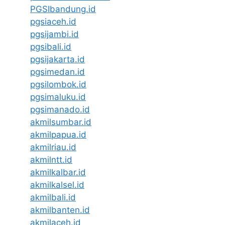
PGSIbandung.id
pgsiaceh.id
pgsijambi.id
pgsibali.id
pgsijakarta.id
pgsimedan.id
pgsilombok.id
pgsimaluku.id
pgsimanado.id
akmilsumbar.id
akmilpapua.id
akmilriau.id
akmilntt.id
akmilkalbar.id
akmilkalsel.id
akmilbali.id
akmilbanten.id
akmilaceh.id