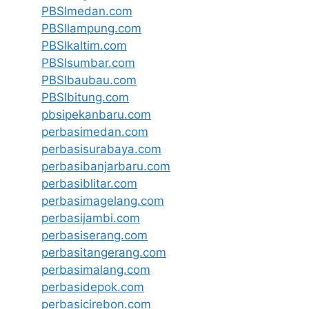
PBSImedan.com
PBSIlampung.com
PBSIkaltim.com
PBSIsumbar.com
PBSIbaubau.com
PBSIbitung.com
pbsipekanbaru.com
perbasimedan.com
perbasisurabaya.com
perbasibanjarbaru.com
perbasiblitar.com
perbasimagelang.com
perbasijambi.com
perbasiserang.com
perbasitangerang.com
perbasimalang.com
perbasidepok.com
perbasicirebon.com