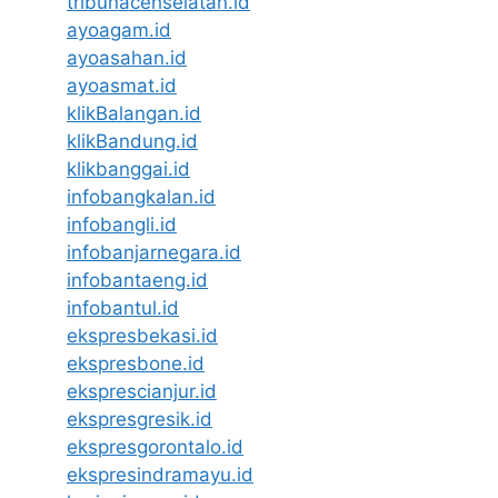
tribunacehselatan.id
ayoagam.id
ayoasahan.id
ayoasmat.id
klikBalangan.id
klikBandung.id
klikbanggai.id
infobangkalan.id
infobangli.id
infobanjarnegara.id
infobantaeng.id
infobantul.id
ekspresbekasi.id
ekspresbone.id
eksprescianjur.id
ekspresgresik.id
ekspresgorontalo.id
ekspresindramayu.id