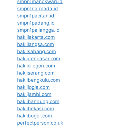
smpn1manokwari.id
smpn1narmada.id
smpn1pacitan.id
smpn1padang.id
smpn1pailangga.id
haklijakarta.com
haklilangsa.com
haklisabang.com
haklidenpasar.com
haklicilegon.com
hakliserang.com
haklibengkulu.com
haklijogja.com
haklijambi.com
haklibandung.com
haklibekasi.com
haklibogor.com
perfectperson.co.uk