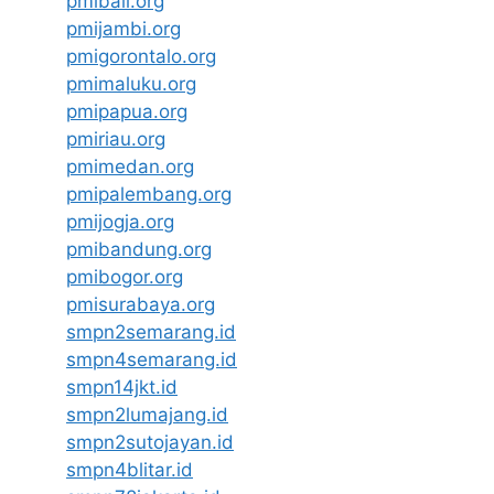
pmibali.org
pmijambi.org
pmigorontalo.org
pmimaluku.org
pmipapua.org
pmiriau.org
pmimedan.org
pmipalembang.org
pmijogja.org
pmibandung.org
pmibogor.org
pmisurabaya.org
smpn2semarang.id
smpn4semarang.id
smpn14jkt.id
smpn2lumajang.id
smpn2sutojayan.id
smpn4blitar.id