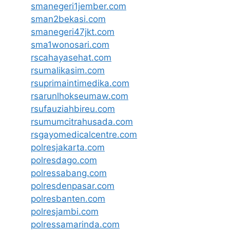
smanegeri1jember.com
sman2bekasi.com
smanegeri47jkt.com
sma1wonosari.com
rscahayasehat.com
rsumalikasim.com
rsuprimaintimedika.com
rsarunlhokseumaw.com
rsufauziahbireu.com
rsumumcitrahusada.com
rsgayomedicalcentre.com
polresjakarta.com
polresdago.com
polressabang.com
polresdenpasar.com
polresbanten.com
polresjambi.com
polressamarinda.com