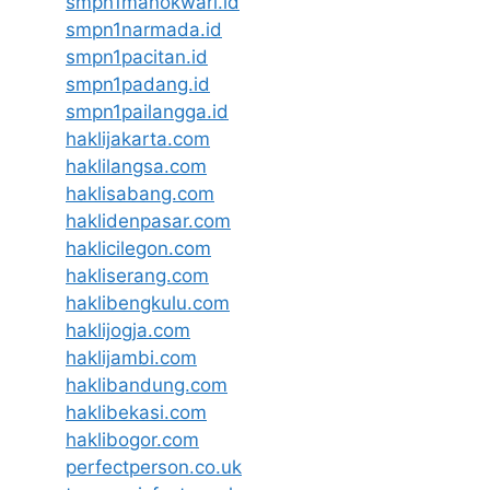
smpn1manokwari.id
smpn1narmada.id
smpn1pacitan.id
smpn1padang.id
smpn1pailangga.id
haklijakarta.com
haklilangsa.com
haklisabang.com
haklidenpasar.com
haklicilegon.com
hakliserang.com
haklibengkulu.com
haklijogja.com
haklijambi.com
haklibandung.com
haklibekasi.com
haklibogor.com
perfectperson.co.uk