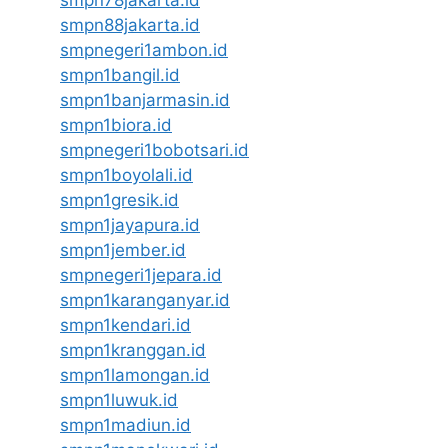
smpn78jakarta.id
smpn88jakarta.id
smpnegeri1ambon.id
smpn1bangil.id
smpn1banjarmasin.id
smpn1biora.id
smpnegeri1bobotsari.id
smpn1boyolali.id
smpn1gresik.id
smpn1jayapura.id
smpn1jember.id
smpnegeri1jepara.id
smpn1karanganyar.id
smpn1kendari.id
smpn1kranggan.id
smpn1lamongan.id
smpn1luwuk.id
smpn1madiun.id