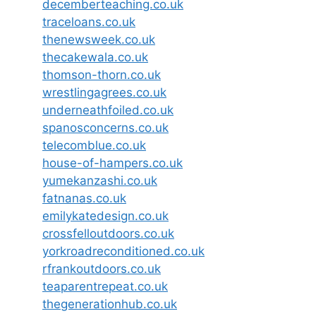
decemberteaching.co.uk
traceloans.co.uk
thenewsweek.co.uk
thecakewala.co.uk
thomson-thorn.co.uk
wrestlingagrees.co.uk
underneathfoiled.co.uk
spanosconcerns.co.uk
telecomblue.co.uk
house-of-hampers.co.uk
yumekanzashi.co.uk
fatnanas.co.uk
emilykatedesign.co.uk
crossfelloutdoors.co.uk
yorkroadreconditioned.co.uk
rfrankoutdoors.co.uk
teaparentrepeat.co.uk
thegenerationhub.co.uk