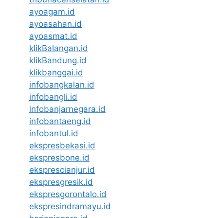
ayoagam.id
ayoasahan.id
ayoasmat.id
klikBalangan.id
klikBandung.id
klikbanggai.id
infobangkalan.id
infobangli.id
infobanjarnegara.id
infobantaeng.id
infobantul.id
ekspresbekasi.id
ekspresbone.id
eksprescianjur.id
ekspresgresik.id
ekspresgorontalo.id
ekspresindramayu.id