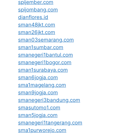
spijember.com
spijombang.com
dianflores.id
sman48jkt.com
sman26jkt.com
sman03semarang.com
sman1sumbar.com
smanegeri1bantul.com
smanegeri1bogor.com
sman1surabaya.com
sman6jogja.com
sma1magelang.com
sman9jogja.com
smanegeri3bandung.com
smasutomo1.com
sman5jogja.com
smanegeri1tangerang.com
sma1purworejo.com