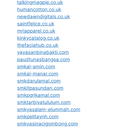
talkingmagpie.co.uk
humancotton.co.uk
newdawndigitals.co.uk
saintfelice.co.uk
mrjapparel.co.uk
kinkycatalog.co.uk
thefaciahub.co.uk
yayasanbinabakti.com
paudtunasbangsa.com
smkal-amin.com
smkal-manar.com
smkdarulamal.com
smkitpasundan.com
smkpgrikamal.com
smktarbiyatululum.com
smkyasalam-elummah.com
smkpelitaynh.com
smkyasinacigombong.com