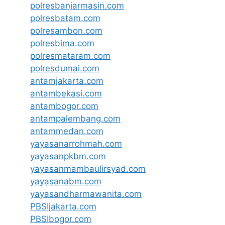
polresbanjarmasin.com
polresbatam.com
polresambon.com
polresbima.com
polresmataram.com
polresdumai.com
antamjakarta.com
antambekasi.com
antambogor.com
antampalembang.com
antammedan.com
yayasanarrohmah.com
yayasanpkbm.com
yayasanmambaulirsyad.com
yayasanabm.com
yayasandharmawanita.com
PBSIjakarta.com
PBSIbogor.com