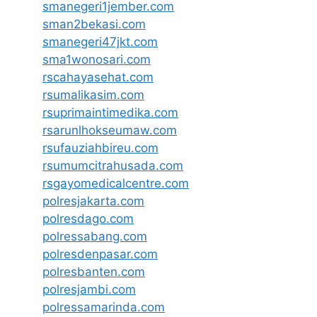
smanegeri1jember.com
sman2bekasi.com
smanegeri47jkt.com
sma1wonosari.com
rscahayasehat.com
rsumalikasim.com
rsuprimaintimedika.com
rsarunlhokseumaw.com
rsufauziahbireu.com
rsumumcitrahusada.com
rsgayomedicalcentre.com
polresjakarta.com
polresdago.com
polressabang.com
polresdenpasar.com
polresbanten.com
polresjambi.com
polressamarinda.com