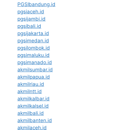
PGSIbandung.id
pgsiaceh.id
pgsijambi.id
pgsibali.id
pgsijakarta.id
pgsimedan.id
pgsilombok.id
pgsimaluku.id
pgsimanado.id
akmilsumbar.id
akmilpapua.id
akmilriau.id
akmilntt.id
akmilkalbar.id
akmilkalsel.id
akmilbali.id
akmilbanten.id
akmilaceh.id