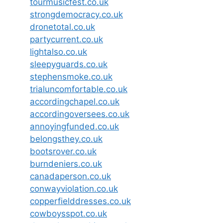
tourmusicfest.co.uk
strongdemocracy.co.uk
dronetotal.co.uk
partycurrent.co.uk
lightalso.co.uk
sleepyguards.co.uk
stephensmoke.co.uk
trialuncomfortable.co.uk
accordingchapel.co.uk
accordingoversees.co.uk
annoyingfunded.co.uk
belongsthey.co.uk
bootsrover.co.uk
burndeniers.co.uk
canadaperson.co.uk
conwayviolation.co.uk
copperfielddresses.co.uk
cowboysspot.co.uk