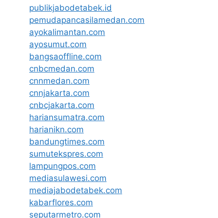
publikjabodetabek.id
pemudapancasilamedan.com
ayokalimantan.com
ayosumut.com
bangsaoffline.com
cnbcmedan.com
cnnmedan.com
cnnjakarta.com
cnbcjakarta.com
hariansumatra.com
harianikn.com
bandungtimes.com
sumutekspres.com
lampungpos.com
mediasulawesi.com
mediajabodetabek.com
kabarflores.com
seputarmetro.com