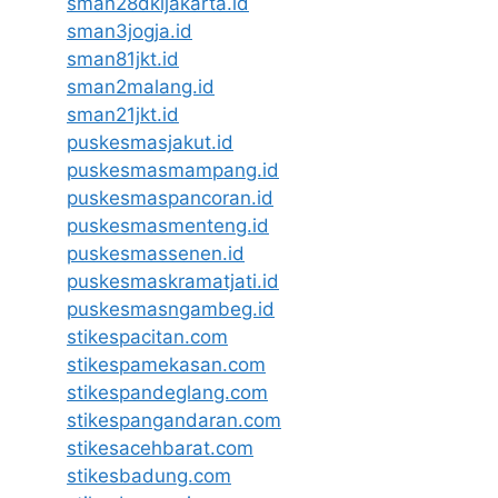
sman28dkijakarta.id
sman3jogja.id
sman81jkt.id
sman2malang.id
sman21jkt.id
puskesmasjakut.id
puskesmasmampang.id
puskesmaspancoran.id
puskesmasmenteng.id
puskesmassenen.id
puskesmaskramatjati.id
puskesmasngambeg.id
stikespacitan.com
stikespamekasan.com
stikespandeglang.com
stikespangandaran.com
stikesacehbarat.com
stikesbadung.com