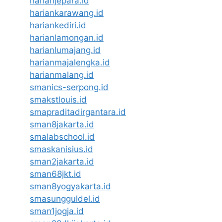
harianjepara.id
hariankarawang.id
hariankediri.id
harianlamongan.id
harianlumajang.id
harianmajalengka.id
harianmalang.id
smanics-serpong.id
smakstlouis.id
smapraditadirgantara.id
sman8jakarta.id
smalabschool.id
smaskanisius.id
sman2jakarta.id
sman68jkt.id
sman8yogyakarta.id
smasungguldel.id
sman1jogja.id