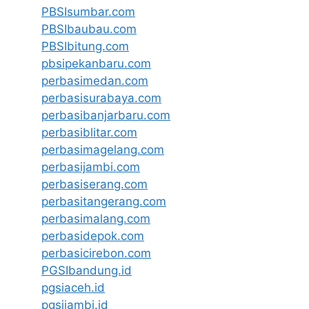
PBSIsumbar.com
PBSIbaubau.com
PBSIbitung.com
pbsipekanbaru.com
perbasimedan.com
perbasisurabaya.com
perbasibanjarbaru.com
perbasiblitar.com
perbasimagelang.com
perbasijambi.com
perbasiserang.com
perbasitangerang.com
perbasimalang.com
perbasidepok.com
perbasicirebon.com
PGSIbandung.id
pgsiaceh.id
pgsijambi.id