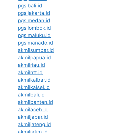
pgsibali.id
pgsijakarta.id
pgsimedan.id
pgsilombok.id
pgsimaluku.id
pgsimanado.id
akmilsumbar.id
akmilpapua.id
akmilriau.id
akmilntt.id
akmilkalbar.id
akmilkalsel.id
akmilbali.id
akmilbanten.id
akmilaceh.id
akmiljabar.id
akmiljateng.id
akmiljatim.id