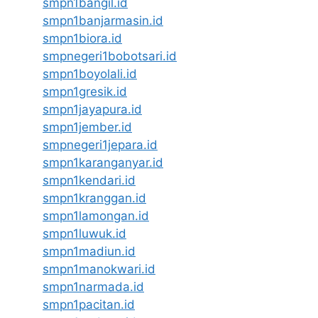
smpn1bangil.id
smpn1banjarmasin.id
smpn1biora.id
smpnegeri1bobotsari.id
smpn1boyolali.id
smpn1gresik.id
smpn1jayapura.id
smpn1jember.id
smpnegeri1jepara.id
smpn1karanganyar.id
smpn1kendari.id
smpn1kranggan.id
smpn1lamongan.id
smpn1luwuk.id
smpn1madiun.id
smpn1manokwari.id
smpn1narmada.id
smpn1pacitan.id