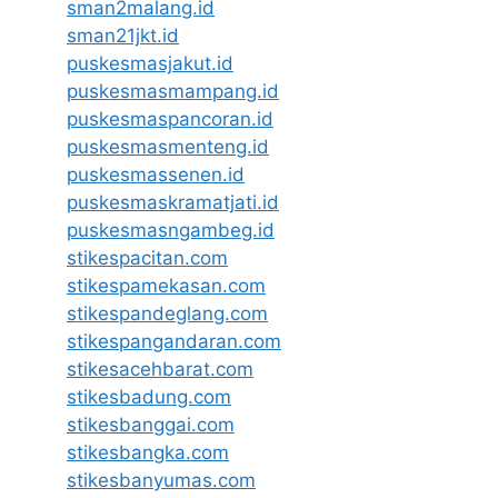
sman2malang.id
sman21jkt.id
puskesmasjakut.id
puskesmasmampang.id
puskesmaspancoran.id
puskesmasmenteng.id
puskesmassenen.id
puskesmaskramatjati.id
puskesmasngambeg.id
stikespacitan.com
stikespamekasan.com
stikespandeglang.com
stikespangandaran.com
stikesacehbarat.com
stikesbadung.com
stikesbanggai.com
stikesbangka.com
stikesbanyumas.com