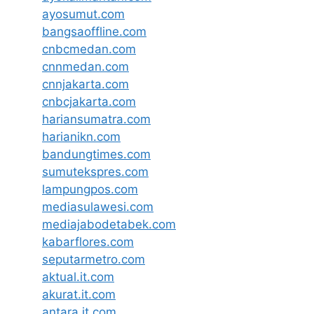
ayosumut.com
bangsaoffline.com
cnbcmedan.com
cnnmedan.com
cnnjakarta.com
cnbcjakarta.com
hariansumatra.com
harianikn.com
bandungtimes.com
sumutekspres.com
lampungpos.com
mediasulawesi.com
mediajabodetabek.com
kabarflores.com
seputarmetro.com
aktual.it.com
akurat.it.com
antara.it.com