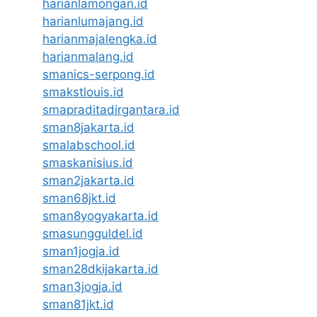
harianlamongan.id
harianlumajang.id
harianmajalengka.id
harianmalang.id
smanics-serpong.id
smakstlouis.id
smapraditadirgantara.id
sman8jakarta.id
smalabschool.id
smaskanisius.id
sman2jakarta.id
sman68jkt.id
sman8yogyakarta.id
smasungguldel.id
sman1jogja.id
sman28dkijakarta.id
sman3jogja.id
sman81jkt.id