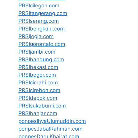
PRSIcilegon.com
PRSItangerang.com
PRSIserang.com
PRSIbengkulu.com
PRSIjogja.com
PRSIgorontalo.com
PRSIjambi.com
PRSIbandung.com
PRSIbekasi.com
PRSIbogor.com
PRSIcimahi.com
PRSIcirebon.com
PRSIdepok.com
PRSIsukabumi.com
PRSIbanjar.com
ponpesIhyaUlumuddin.com
ponpesJabalRahmah.com
ponpesDarulKhairat.com