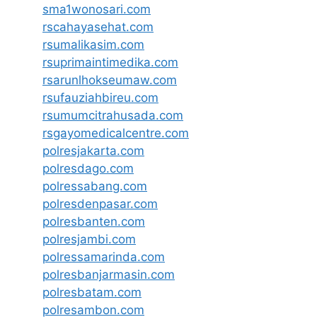
sma1wonosari.com
rscahayasehat.com
rsumalikasim.com
rsuprimaintimedika.com
rsarunlhokseumaw.com
rsufauziahbireu.com
rsumumcitrahusada.com
rsgayomedicalcentre.com
polresjakarta.com
polresdago.com
polressabang.com
polresdenpasar.com
polresbanten.com
polresjambi.com
polressamarinda.com
polresbanjarmasin.com
polresbatam.com
polresambon.com