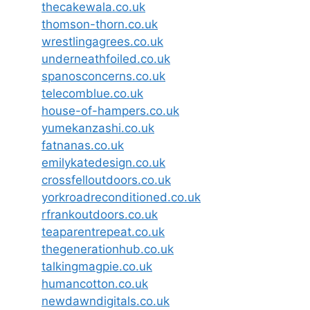
thecakewala.co.uk
thomson-thorn.co.uk
wrestlingagrees.co.uk
underneathfoiled.co.uk
spanosconcerns.co.uk
telecomblue.co.uk
house-of-hampers.co.uk
yumekanzashi.co.uk
fatnanas.co.uk
emilykatedesign.co.uk
crossfelloutdoors.co.uk
yorkroadreconditioned.co.uk
rfrankoutdoors.co.uk
teaparentrepeat.co.uk
thegenerationhub.co.uk
talkingmagpie.co.uk
humancotton.co.uk
newdawndigitals.co.uk