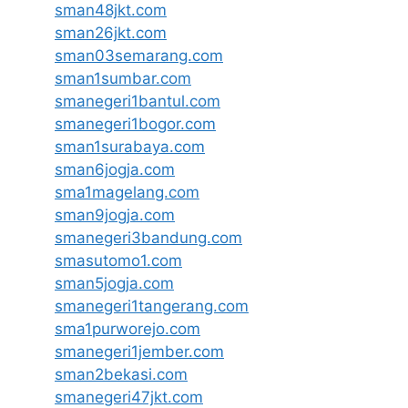
sman48jkt.com
sman26jkt.com
sman03semarang.com
sman1sumbar.com
smanegeri1bantul.com
smanegeri1bogor.com
sman1surabaya.com
sman6jogja.com
sma1magelang.com
sman9jogja.com
smanegeri3bandung.com
smasutomo1.com
sman5jogja.com
smanegeri1tangerang.com
sma1purworejo.com
smanegeri1jember.com
sman2bekasi.com
smanegeri47jkt.com