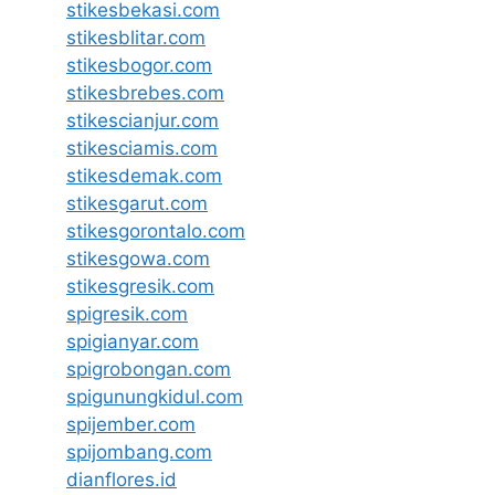
stikesbekasi.com
stikesblitar.com
stikesbogor.com
stikesbrebes.com
stikescianjur.com
stikesciamis.com
stikesdemak.com
stikesgarut.com
stikesgorontalo.com
stikesgowa.com
stikesgresik.com
spigresik.com
spigianyar.com
spigrobongan.com
spigunungkidul.com
spijember.com
spijombang.com
dianflores.id