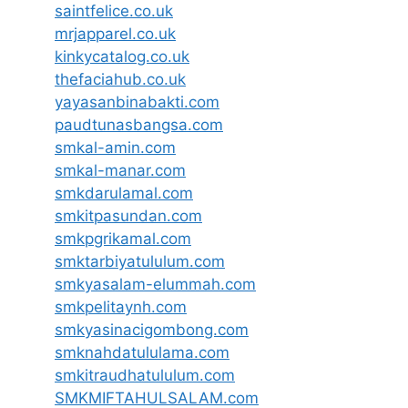
saintfelice.co.uk
mrjapparel.co.uk
kinkycatalog.co.uk
thefaciahub.co.uk
yayasanbinabakti.com
paudtunasbangsa.com
smkal-amin.com
smkal-manar.com
smkdarulamal.com
smkitpasundan.com
smkpgrikamal.com
smktarbiyatululum.com
smkyasalam-elummah.com
smkpelitaynh.com
smkyasinacigombong.com
smknahdatululama.com
smkitraudhatululum.com
SMKMIFTAHULSALAM.com