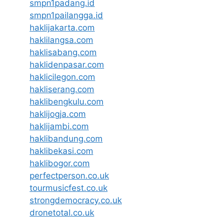
smpn1padang.id
smpn1pailangga.id
haklijakarta.com
haklilangsa.com
haklisabang.com
haklidenpasar.com
haklicilegon.com
hakliserang.com
haklibengkulu.com
haklijogja.com
haklijambi.com
haklibandung.com
haklibekasi.com
haklibogor.com
perfectperson.co.uk
tourmusicfest.co.uk
strongdemocracy.co.uk
dronetotal.co.uk