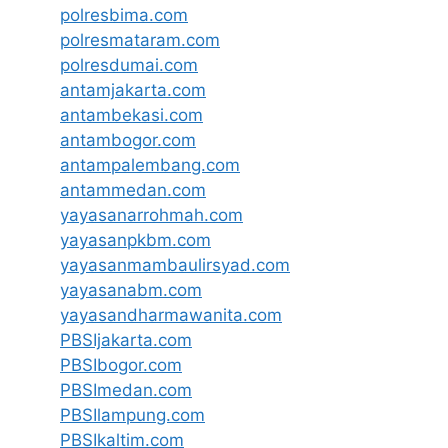
polresbima.com
polresmataram.com
polresdumai.com
antamjakarta.com
antambekasi.com
antambogor.com
antampalembang.com
antammedan.com
yayasanarrohmah.com
yayasanpkbm.com
yayasanmambaulirsyad.com
yayasanabm.com
yayasandharmawanita.com
PBSIjakarta.com
PBSIbogor.com
PBSImedan.com
PBSIlampung.com
PBSIkaltim.com