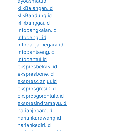
ayoasmat.id
klikBalangan.id
klikBandung.id
klikbanggai.id
infobangkalan.id
infobangli.id
infobanjarnegara.id
infobantaeng.id
infobantul.id
ekspresbekasi.id
ekspresbone.id
eksprescianjur.id
ekspresgresik.id
ekspresgorontalo.id
ekspresindramayu.id
harianjepara.id
hariankarawang.id
hariankediri.id