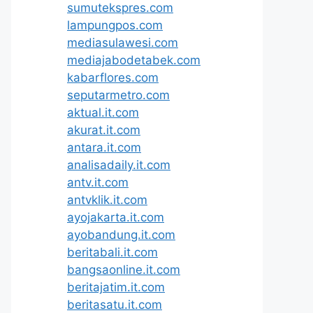
sumutekspres.com
lampungpos.com
mediasulawesi.com
mediajabodetabek.com
kabarflores.com
seputarmetro.com
aktual.it.com
akurat.it.com
antara.it.com
analisadaily.it.com
antv.it.com
antvklik.it.com
ayojakarta.it.com
ayobandung.it.com
beritabali.it.com
bangsaonline.it.com
beritajatim.it.com
beritasatu.it.com