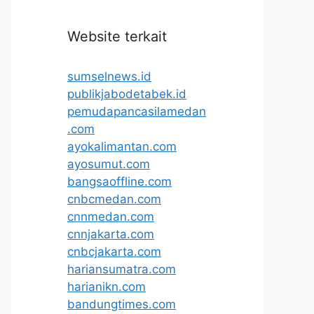
Website terkait
sumselnews.id
publikjabodetabek.id
pemudapancasilamedan
.com
ayokalimantan.com
ayosumut.com
bangsaoffline.com
cnbcmedan.com
cnnmedan.com
cnnjakarta.com
cnbcjakarta.com
hariansumatra.com
harianikn.com
bandungtimes.com