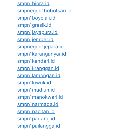
smpn1biora.id
smpnegeri1bobotsari.id
smpn1boyolali.id
smpn1gresik.id
smpn1jayapura.id
smpn1jember.id
smpnegeri1jepara.id
smpn1karanganyar.id
smpn1kendari.id
smpn1kranggan.id
smpn1lamongan.id
smpn1luwuk.id
smpn1madiun.id
smpn1manokwari.id
smpn1narmada.id
smpn1pacitan.id
smpn1padang.id
smpn1pailangga.id