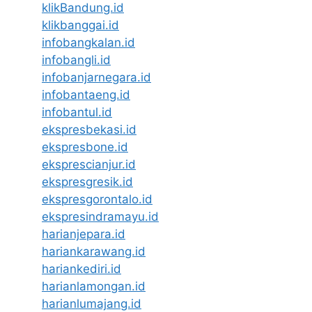
klikBandung.id
klikbanggai.id
infobangkalan.id
infobangli.id
infobanjarnegara.id
infobantaeng.id
infobantul.id
ekspresbekasi.id
ekspresbone.id
eksprescianjur.id
ekspresgresik.id
ekspresgorontalo.id
ekspresindramayu.id
harianjepara.id
hariankarawang.id
hariankediri.id
harianlamongan.id
harianlumajang.id