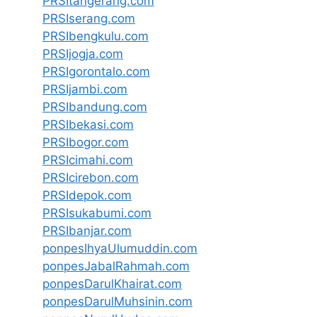
PRSItangerang.com
PRSIserang.com
PRSIbengkulu.com
PRSIjogja.com
PRSIgorontalo.com
PRSIjambi.com
PRSIbandung.com
PRSIbekasi.com
PRSIbogor.com
PRSIcimahi.com
PRSIcirebon.com
PRSIdepok.com
PRSIsukabumi.com
PRSIbanjar.com
ponpesIhyaUlumuddin.com
ponpesJabalRahmah.com
ponpesDarulKhairat.com
ponpesDarulMuhsinin.com