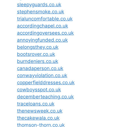
sleepyguards.co.uk
stephensmoke.co.uk
trialuncomfortable.co.uk
accordingchapel.co.uk
accordingoversees.co.uk
annoyingfunded.co.uk
belongsthey.co.uk
bootsrover.co.uk
burndeniers.co.uk
canadaperson.co.uk
conwayviolation.co.uk
copperfielddresses.co.uk
cowboysspot.co.uk
decemberteaching.co.uk
traceloans.co.uk
thenewsweek.co.uk
thecakewala.co.uk
thomson-thorn.co.uk