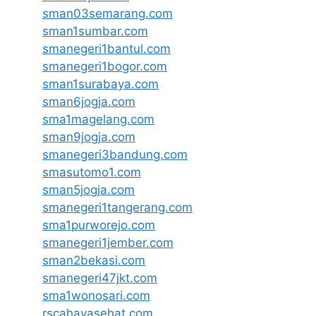
sman03semarang.com
sman1sumbar.com
smanegeri1bantul.com
smanegeri1bogor.com
sman1surabaya.com
sman6jogja.com
sma1magelang.com
sman9jogja.com
smanegeri3bandung.com
smasutomo1.com
sman5jogja.com
smanegeri1tangerang.com
sma1purworejo.com
smanegeri1jember.com
sman2bekasi.com
smanegeri47jkt.com
sma1wonosari.com
rscahayasehat.com