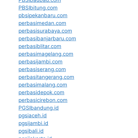
PBSIbitung.com
pbsipekanbaru.com
perbasimedan.com
perbasisurabaya.com
perbasibanjarbaru.com
perbasiblitar.com
perbasimagelang.com
perbasijambi.com
perbasiserang.com
perbasitangerang.com
perbasimalang.com
perbasidepok.com
perbasicirebon.com
PGSIbandung.id
pgsiaceh.id
pgsijambi.id
pgsibali.id