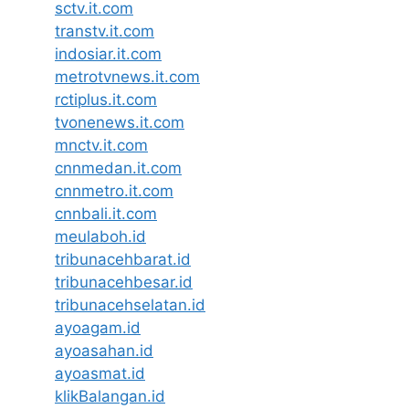
sctv.it.com
transtv.it.com
indosiar.it.com
metrotvnews.it.com
rctiplus.it.com
tvonenews.it.com
mnctv.it.com
cnnmedan.it.com
cnnmetro.it.com
cnnbali.it.com
meulaboh.id
tribunacehbarat.id
tribunacehbesar.id
tribunacehselatan.id
ayoagam.id
ayoasahan.id
ayoasmat.id
klikBalangan.id