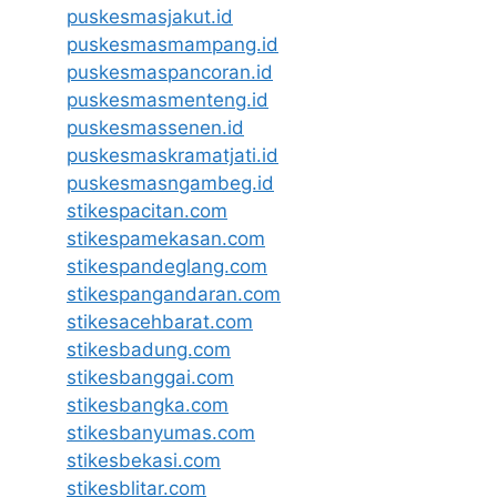
puskesmasjakut.id
puskesmasmampang.id
puskesmaspancoran.id
puskesmasmenteng.id
puskesmassenen.id
puskesmaskramatjati.id
puskesmasngambeg.id
stikespacitan.com
stikespamekasan.com
stikespandeglang.com
stikespangandaran.com
stikesacehbarat.com
stikesbadung.com
stikesbanggai.com
stikesbangka.com
stikesbanyumas.com
stikesbekasi.com
stikesblitar.com