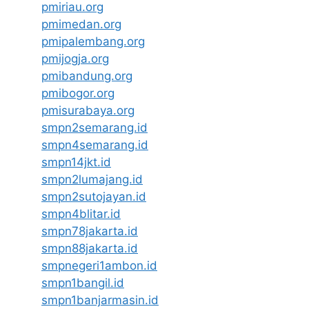
pmiriau.org
pmimedan.org
pmipalembang.org
pmijogja.org
pmibandung.org
pmibogor.org
pmisurabaya.org
smpn2semarang.id
smpn4semarang.id
smpn14jkt.id
smpn2lumajang.id
smpn2sutojayan.id
smpn4blitar.id
smpn78jakarta.id
smpn88jakarta.id
smpnegeri1ambon.id
smpn1bangil.id
smpn1banjarmasin.id