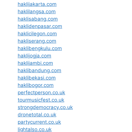
haklijakarta.com
haklilangsa.com
haklisabang.com
haklidenpasar.com
haklicilegon.com
hakliserang.com
haklibengkulu.com
haklijogja.com
haklijambi.com
haklibandung.com
haklibekasi.com
haklibogor.com
perfectperson.co.uk
tourmusicfest.co.uk
strongdemocracy.co.uk
dronetotal.co.uk
partycurrent.co.uk
lightalso.co.uk