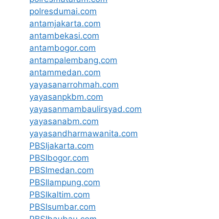
polresdumai.com
antamjakarta.com
antambekasi.com
antambogor.com
antampalembang.com
antammedan.com
yayasanarrohmah.com
yayasanpkbm.com
yayasanmambaulirsyad.com
yayasanabm.com
yayasandharmawanita.com
PBSIjakarta.com
PBSIbogor.com
PBSImedan.com
PBSIlampung.com
PBSIkaltim.com
PBSIsumbar.com
PBSIbaubau.com