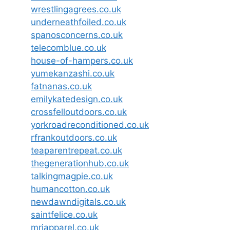
wrestlingagrees.co.uk
underneathfoiled.co.uk
spanosconcerns.co.uk
telecomblue.co.uk
house-of-hampers.co.uk
yumekanzashi.co.uk
fatnanas.co.uk
emilykatedesign.co.uk
crossfelloutdoors.co.uk
yorkroadreconditioned.co.uk
rfrankoutdoors.co.uk
teaparentrepeat.co.uk
thegenerationhub.co.uk
talkingmagpie.co.uk
humancotton.co.uk
newdawndigitals.co.uk
saintfelice.co.uk
mrjapparel.co.uk