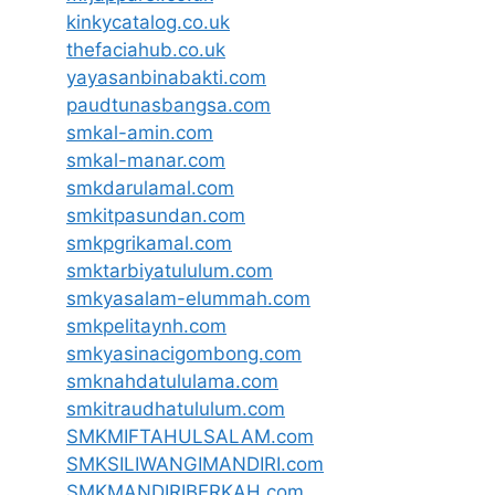
kinkycatalog.co.uk
thefaciahub.co.uk
yayasanbinabakti.com
paudtunasbangsa.com
smkal-amin.com
smkal-manar.com
smkdarulamal.com
smkitpasundan.com
smkpgrikamal.com
smktarbiyatululum.com
smkyasalam-elummah.com
smkpelitaynh.com
smkyasinacigombong.com
smknahdatululama.com
smkitraudhatululum.com
SMKMIFTAHULSALAM.com
SMKSILIWANGIMANDIRI.com
SMKMANDIRIBERKAH.com