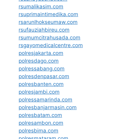
rsumalikasim.com
rsuprimaintimedika.com
rsarunlhokseumaw.com
rsufauziahbireu.com
rsumumcitrahusada.com
rsgayomedicalcentre.com
polresjakarta.com
polresdago.com
polressabang.com
polresdenpasar.com
polresbanten.com
polresjambi.com
polressamarinda.com
polresbanjarmasin.com
polresbatam.com
polresambon.com
polresbima.com
polresmataram.com