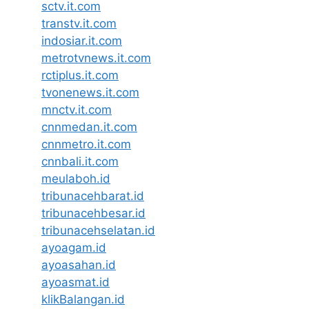
sctv.it.com
transtv.it.com
indosiar.it.com
metrotvnews.it.com
rctiplus.it.com
tvonenews.it.com
mnctv.it.com
cnnmedan.it.com
cnnmetro.it.com
cnnbali.it.com
meulaboh.id
tribunacehbarat.id
tribunacehbesar.id
tribunacehselatan.id
ayoagam.id
ayoasahan.id
ayoasmat.id
klikBalangan.id