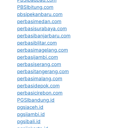
PBSIbitung.com
pbsipekanbaru.com
perbasimedan.com
perbasisurabaya.com
perbasibanjarbaru.com
perbasiblitar.com
perbasimagelang.com
perbasijambi.com
perbasiserang.com
perbasitangerang.com
perbasimalang.com
perbasidepok.com
perbasicirebon.com
PGSIbandung.id
pgsiaceh.id
pgsijambi.id
pgsibali.id