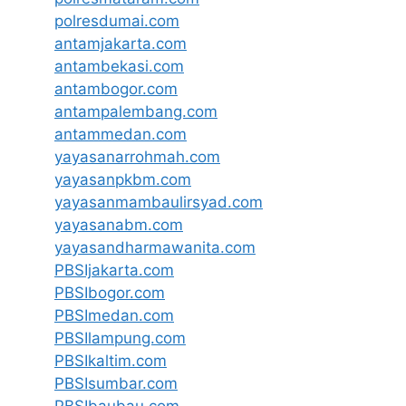
polresdumai.com
antamjakarta.com
antambekasi.com
antambogor.com
antampalembang.com
antammedan.com
yayasanarrohmah.com
yayasanpkbm.com
yayasanmambaulirsyad.com
yayasanabm.com
yayasandharmawanita.com
PBSIjakarta.com
PBSIbogor.com
PBSImedan.com
PBSIlampung.com
PBSIkaltim.com
PBSIsumbar.com
PBSIbaubau.com