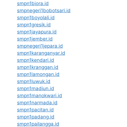
smpn1biora.id
smpnegeri1bobotsari.id
smpn1boyolali.id
smpn1gresik.id
smpn1jayapura.id
smpn1jember.id
smpnegeri1jepara.id
smpn1karanganyar.id
smpn1kendari.id
smpn1kranggan.id
smpn1lamongan.id
smpn1luwuk.id
smpn1madiun.id
smpn1manokwari.id
smpn1narmada.id
smpn1pacitan.id
smpn1padang.id
smpn1pailangga.id