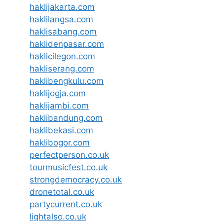
haklijakarta.com
haklilangsa.com
haklisabang.com
haklidenpasar.com
haklicilegon.com
hakliserang.com
haklibengkulu.com
haklijogja.com
haklijambi.com
haklibandung.com
haklibekasi.com
haklibogor.com
perfectperson.co.uk
tourmusicfest.co.uk
strongdemocracy.co.uk
dronetotal.co.uk
partycurrent.co.uk
lightalso.co.uk