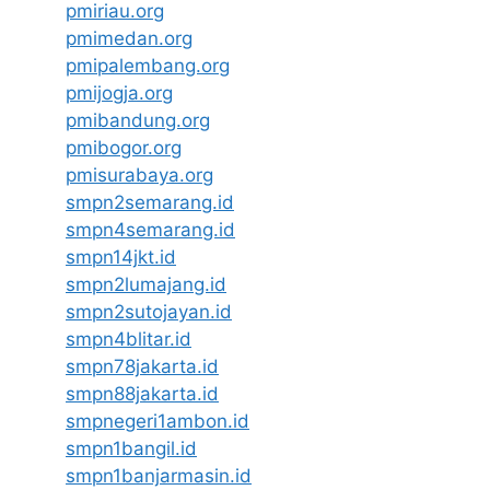
pmiriau.org
pmimedan.org
pmipalembang.org
pmijogja.org
pmibandung.org
pmibogor.org
pmisurabaya.org
smpn2semarang.id
smpn4semarang.id
smpn14jkt.id
smpn2lumajang.id
smpn2sutojayan.id
smpn4blitar.id
smpn78jakarta.id
smpn88jakarta.id
smpnegeri1ambon.id
smpn1bangil.id
smpn1banjarmasin.id