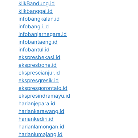
klikBandung.id
klikbanggai.id
infobangkalan.id
infobangli.id
infobanjarnegara.id
infobantaeng.id
infobantul.id
ekspresbekasi.id
ekspresbone.id
eksprescianjur.id
ekspresgresik.id
ekspresgorontalo.id
ekspresindramayu.id
harianjepara.id
hariankarawang.id
hariankediri.id
harianlamongan.id
harianlumajang.id