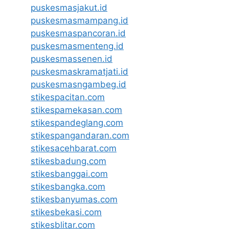
puskesmasjakut.id
puskesmasmampang.id
puskesmaspancoran.id
puskesmasmenteng.id
puskesmassenen.id
puskesmaskramatjati.id
puskesmasngambeg.id
stikespacitan.com
stikespamekasan.com
stikespandeglang.com
stikespangandaran.com
stikesacehbarat.com
stikesbadung.com
stikesbanggai.com
stikesbangka.com
stikesbanyumas.com
stikesbekasi.com
stikesblitar.com