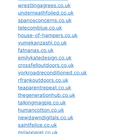
wrestlingagrees.co.uk
underneathfoiled.co.uk
spanosconcerns.co.uk
telecomblue.co.uk
house-of-hampers.co.uk
yumekanzashi.co.uk
fatnanas.co.uk
emilykatedesign.co.uk
crossfelloutdoors.co.uk
yorkroadreconditioned.co.uk
rfrankoutdoors.co.uk
teaparentrepeat.co.uk
thegenerationhub.co.uk
talkingmagpie.co.uk
humancotton.co.uk
newdawndigitals.co.uk
saintfelice.co.uk
mrjapparel.co.uk