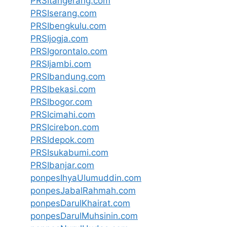
PRSItangerang.com
PRSIserang.com
PRSIbengkulu.com
PRSIjogja.com
PRSIgorontalo.com
PRSIjambi.com
PRSIbandung.com
PRSIbekasi.com
PRSIbogor.com
PRSIcimahi.com
PRSIcirebon.com
PRSIdepok.com
PRSIsukabumi.com
PRSIbanjar.com
ponpesIhyaUlumuddin.com
ponpesJabalRahmah.com
ponpesDarulKhairat.com
ponpesDarulMuhsinin.com