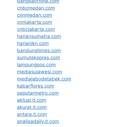
bangsaoffline.com
cnbcmedan.com
cnnmedan.com
cnnjakarta.com
cnbcjakarta.com
hariansumatra.com
harianikn.com
bandungtimes.com
sumutekspres.com
lampungpos.com
mediasulawesi.com
mediajabodetabek.com
kabarflores.com
seputarmetro.com
aktual.it.com
akurat.it.com
antara.it.com
analisadaily.it.com