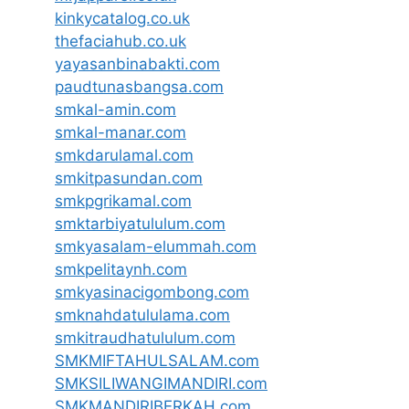
kinkycatalog.co.uk
thefaciahub.co.uk
yayasanbinabakti.com
paudtunasbangsa.com
smkal-amin.com
smkal-manar.com
smkdarulamal.com
smkitpasundan.com
smkpgrikamal.com
smktarbiyatululum.com
smkyasalam-elummah.com
smkpelitaynh.com
smkyasinacigombong.com
smknahdatululama.com
smkitraudhatululum.com
SMKMIFTAHULSALAM.com
SMKSILIWANGIMANDIRI.com
SMKMANDIRIBERKAH.com