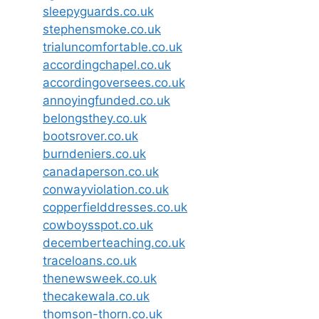
sleepyguards.co.uk
stephensmoke.co.uk
trialuncomfortable.co.uk
accordingchapel.co.uk
accordingoversees.co.uk
annoyingfunded.co.uk
belongsthey.co.uk
bootsrover.co.uk
burndeniers.co.uk
canadaperson.co.uk
conwayviolation.co.uk
copperfielddresses.co.uk
cowboysspot.co.uk
decemberteaching.co.uk
traceloans.co.uk
thenewsweek.co.uk
thecakewala.co.uk
thomson-thorn.co.uk