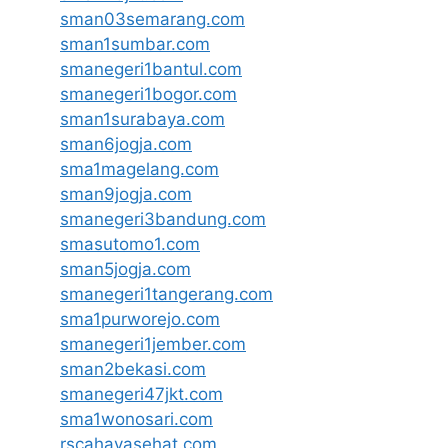
sman03semarang.com
sman1sumbar.com
smanegeri1bantul.com
smanegeri1bogor.com
sman1surabaya.com
sman6jogja.com
sma1magelang.com
sman9jogja.com
smanegeri3bandung.com
smasutomo1.com
sman5jogja.com
smanegeri1tangerang.com
sma1purworejo.com
smanegeri1jember.com
sman2bekasi.com
smanegeri47jkt.com
sma1wonosari.com
rscahayasehat.com