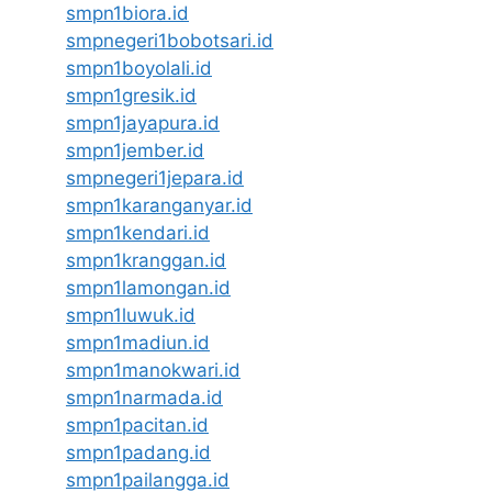
smpn1biora.id
smpnegeri1bobotsari.id
smpn1boyolali.id
smpn1gresik.id
smpn1jayapura.id
smpn1jember.id
smpnegeri1jepara.id
smpn1karanganyar.id
smpn1kendari.id
smpn1kranggan.id
smpn1lamongan.id
smpn1luwuk.id
smpn1madiun.id
smpn1manokwari.id
smpn1narmada.id
smpn1pacitan.id
smpn1padang.id
smpn1pailangga.id