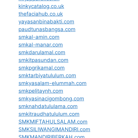
kinkycatalog.co.uk
thefaciahub.co.uk
yayasanbinabakti.com
paudtunasbangsa.com
smkal-amin.com
smkal-manar.com
smkdarulamal.com
smkitpasundan.com
smkpgrikamal.com
smktarbiyatululum.com
smkyasalam-elummah.com
smkpelitaynh.com
smkyasinacigombong.com
smknahdatululama.com
smkitraudhatululum.com
SMKMIFTAHULSALAM.com
SMKSILIWANGIMANDIRI.com
SMKMANDIRIBERKAH.com