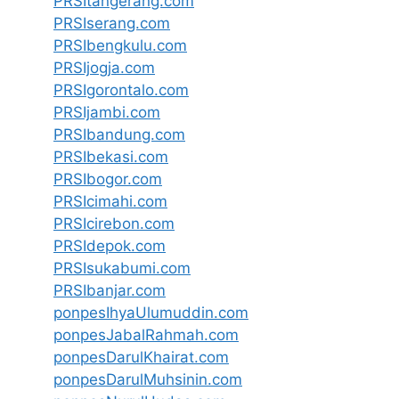
PRSItangerang.com
PRSIserang.com
PRSIbengkulu.com
PRSIjogja.com
PRSIgorontalo.com
PRSIjambi.com
PRSIbandung.com
PRSIbekasi.com
PRSIbogor.com
PRSIcimahi.com
PRSIcirebon.com
PRSIdepok.com
PRSIsukabumi.com
PRSIbanjar.com
ponpesIhyaUlumuddin.com
ponpesJabalRahmah.com
ponpesDarulKhairat.com
ponpesDarulMuhsinin.com