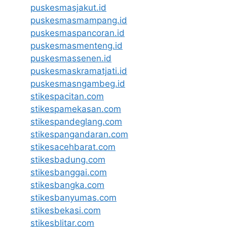
puskesmasjakut.id
puskesmasmampang.id
puskesmaspancoran.id
puskesmasmenteng.id
puskesmassenen.id
puskesmaskramatjati.id
puskesmasngambeg.id
stikespacitan.com
stikespamekasan.com
stikespandeglang.com
stikespangandaran.com
stikesacehbarat.com
stikesbadung.com
stikesbanggai.com
stikesbangka.com
stikesbanyumas.com
stikesbekasi.com
stikesblitar.com