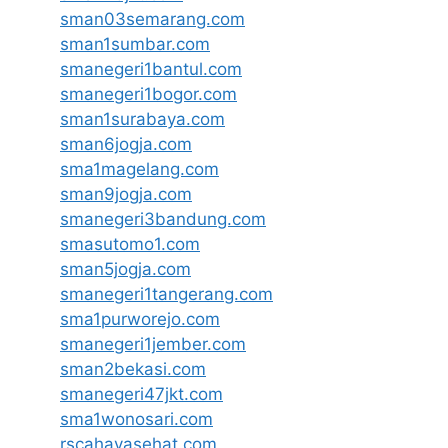
sman03semarang.com
sman1sumbar.com
smanegeri1bantul.com
smanegeri1bogor.com
sman1surabaya.com
sman6jogja.com
sma1magelang.com
sman9jogja.com
smanegeri3bandung.com
smasutomo1.com
sman5jogja.com
smanegeri1tangerang.com
sma1purworejo.com
smanegeri1jember.com
sman2bekasi.com
smanegeri47jkt.com
sma1wonosari.com
rscahayasehat.com