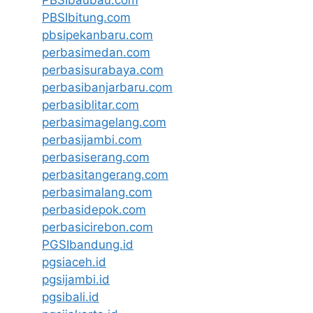
PBSIbitung.com
pbsipekanbaru.com
perbasimedan.com
perbasisurabaya.com
perbasibanjarbaru.com
perbasiblitar.com
perbasimagelang.com
perbasijambi.com
perbasiserang.com
perbasitangerang.com
perbasimalang.com
perbasidepok.com
perbasicirebon.com
PGSIbandung.id
pgsiaceh.id
pgsijambi.id
pgsibali.id