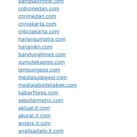
bangsaoffline.com
cnbcmedan.com
cnnmedan.com
cnnjakarta.com
cnbcjakarta.com
hariansumatra.com
harianikn.com
bandungtimes.com
sumutekspres.com
lampungpos.com
mediasulawesi.com
mediajabodetabek.com
kabarflores.com
seputarmetro.com
aktual.it.com
akurat.it.com
antara.it.com
analisadaily.it.com