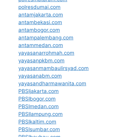
polresdumai.com
antamjakarta.com
antambekasi.com
antambogor.com
antampalembang.com
antammedan.com
yayasanarrohmah.com
yayasanpkbm.com
yayasanmambaulirsyad.com
yayasanabm.com
yayasandharmawanita.com
PBSIjakarta.com
PBSIbogor.com
PBSImedan.com
PBSIlampung.com
PBSIkaltim.com
PBSIsumbar.com
PBSIbaubau.com