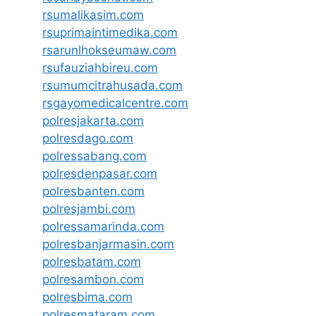
rsumalikasim.com
rsuprimaintimedika.com
rsarunlhokseumaw.com
rsufauziahbireu.com
rsumumcitrahusada.com
rsgayomedicalcentre.com
polresjakarta.com
polresdago.com
polressabang.com
polresdenpasar.com
polresbanten.com
polresjambi.com
polressamarinda.com
polresbanjarmasin.com
polresbatam.com
polresambon.com
polresbima.com
polresmataram.com