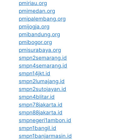
pmiriau.org
pmimedan.org
pmipalembang.org
pmijogja.org
pmibandung.org
pmibogor.org
pmisurabaya.org
smpn2semarang.id
smpn4semarang.id
smpn14jkt.id
smpn2lumajang.id
smpn2sutojayan.id
smpn4blitar.id
smpn78jakarta.id
smpn88jakarta.id
smpnegeri1ambon.id
smpn1bangil.id
smpn1banjarmasin.id