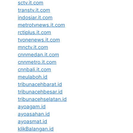
sctv.it.com
transtv.it.com
indosiar.it.com
metrotvnews.it.com
rctiplus.it.com
tvonenews.it.com
mnctv.it.com
cnnmedan.it.com
cnnmetro.it.com
cnnbali.it.com
meulaboh.id
tribunacehbarat.id
tribunacehbesar.id
tribunacehselatan.id
ayoagam.id
ayoasahan.id
ayoasmat.id
klikBalangan.id