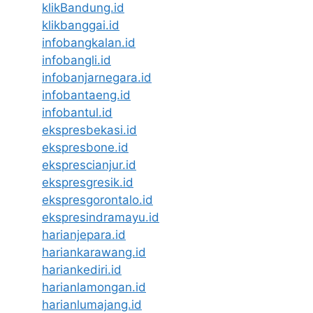
klikBandung.id
klikbanggai.id
infobangkalan.id
infobangli.id
infobanjarnegara.id
infobantaeng.id
infobantul.id
ekspresbekasi.id
ekspresbone.id
eksprescianjur.id
ekspresgresik.id
ekspresgorontalo.id
ekspresindramayu.id
harianjepara.id
hariankarawang.id
hariankediri.id
harianlamongan.id
harianlumajang.id