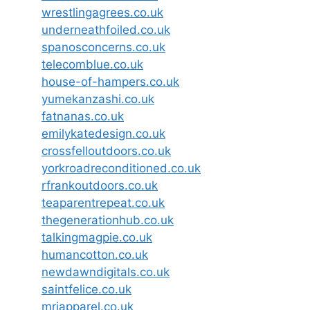
wrestlingagrees.co.uk
underneathfoiled.co.uk
spanosconcerns.co.uk
telecomblue.co.uk
house-of-hampers.co.uk
yumekanzashi.co.uk
fatnanas.co.uk
emilykatedesign.co.uk
crossfelloutdoors.co.uk
yorkroadreconditioned.co.uk
rfrankoutdoors.co.uk
teaparentrepeat.co.uk
thegenerationhub.co.uk
talkingmagpie.co.uk
humancotton.co.uk
newdawndigitals.co.uk
saintfelice.co.uk
mrjapparel.co.uk