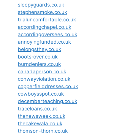
sleepyguards.co.uk
stephensmoke.co.uk
trialuncomfortable.co.uk
accordingchapel.co.uk
accordingoversees.co.uk
annoyingfunded.co.uk
belongsthey.co.uk
bootsrover.co.uk
burndeniers.co.uk
canadaperson.co.uk
conwayviolation.co.uk
copperfielddresses.co.uk
cowboysspot.co.uk
decemberteaching.co.uk
traceloans.co.uk
thenewsweek.co.uk
thecakewala.co.uk
thomson-thorn.co.uk