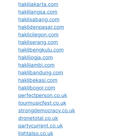
haklijakarta.com
haklilangsa.com
haklisabang.com
haklidenpasar.com
haklicilegon.com
hakliserang.com
haklibengkulu.com
haklijogja.com
haklijambi.com
haklibandung.com
haklibekasi.com
haklibogor.com
perfectperson.co.uk
tourmusicfest.co.uk
strongdemocracy.co.uk
dronetotal.co.uk
partycurrent.co.uk
lightalso.co.uk