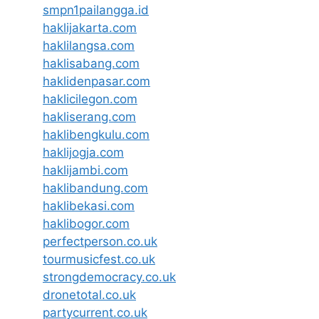
smpn1pailangga.id
haklijakarta.com
haklilangsa.com
haklisabang.com
haklidenpasar.com
haklicilegon.com
hakliserang.com
haklibengkulu.com
haklijogja.com
haklijambi.com
haklibandung.com
haklibekasi.com
haklibogor.com
perfectperson.co.uk
tourmusicfest.co.uk
strongdemocracy.co.uk
dronetotal.co.uk
partycurrent.co.uk