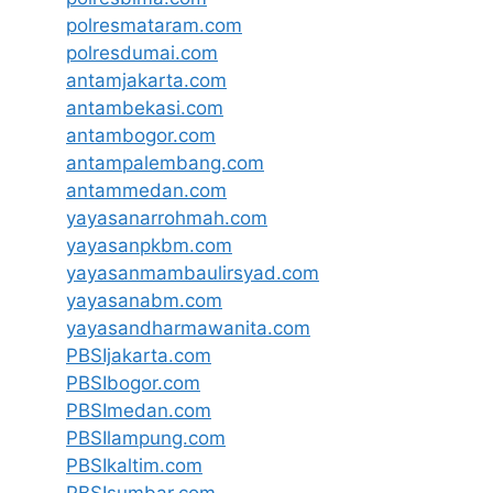
polresmataram.com
polresdumai.com
antamjakarta.com
antambekasi.com
antambogor.com
antampalembang.com
antammedan.com
yayasanarrohmah.com
yayasanpkbm.com
yayasanmambaulirsyad.com
yayasanabm.com
yayasandharmawanita.com
PBSIjakarta.com
PBSIbogor.com
PBSImedan.com
PBSIlampung.com
PBSIkaltim.com
PBSIsumbar.com