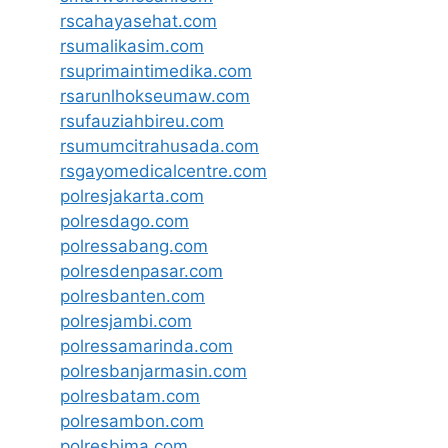
rscahayasehat.com
rsumalikasim.com
rsuprimaintimedika.com
rsarunlhokseumaw.com
rsufauziahbireu.com
rsumumcitrahusada.com
rsgayomedicalcentre.com
polresjakarta.com
polresdago.com
polressabang.com
polresdenpasar.com
polresbanten.com
polresjambi.com
polressamarinda.com
polresbanjarmasin.com
polresbatam.com
polresambon.com
polresbima.com