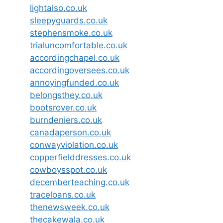
lightalso.co.uk
sleepyguards.co.uk
stephensmoke.co.uk
trialuncomfortable.co.uk
accordingchapel.co.uk
accordingoversees.co.uk
annoyingfunded.co.uk
belongsthey.co.uk
bootsrover.co.uk
burndeniers.co.uk
canadaperson.co.uk
conwayviolation.co.uk
copperfielddresses.co.uk
cowboysspot.co.uk
decemberteaching.co.uk
traceloans.co.uk
thenewsweek.co.uk
thecakewala.co.uk