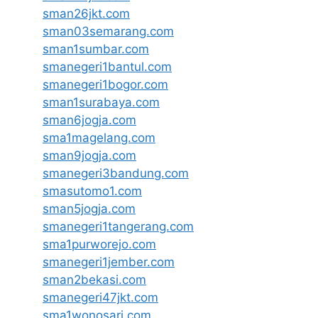
sman26jkt.com
sman03semarang.com
sman1sumbar.com
smanegeri1bantul.com
smanegeri1bogor.com
sman1surabaya.com
sman6jogja.com
sma1magelang.com
sman9jogja.com
smanegeri3bandung.com
smasutomo1.com
sman5jogja.com
smanegeri1tangerang.com
sma1purworejo.com
smanegeri1jember.com
sman2bekasi.com
smanegeri47jkt.com
sma1wonosari.com