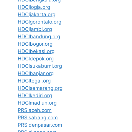
HDCIjogja.org
HDCIjakarta.org
HDCIgorontalo.org
HDCIjambi.org
HDCIbandung.org
HDCIbogor.org
HDCIbekasi.org
HDCIdepok.org
HDCIsukabumi.org
HDCIbanjar.org
HDCItegal.org
HDCIsemarang.org
HDCIkediri.org
HDCImadiun.org
PRSIaceh.com
PRSIsabang.com
PRSIdenpasar.com