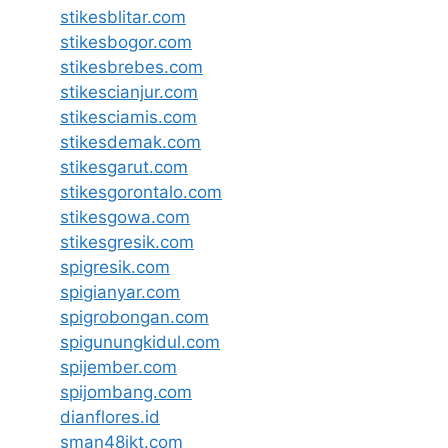
stikesblitar.com
stikesbogor.com
stikesbrebes.com
stikescianjur.com
stikesciamis.com
stikesdemak.com
stikesgarut.com
stikesgorontalo.com
stikesgowa.com
stikesgresik.com
spigresik.com
spigianyar.com
spigrobongan.com
spigunungkidul.com
spijember.com
spijombang.com
dianflores.id
sman48jkt.com