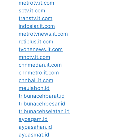
metrotv.it.com
sctv.it.com
transtv.it.com
indosiar.it.com
metrotvnews.it.com
rctiplus.it.com
tvonenews.it.com
mnctv.it.com
cnnmedan.it.com
cnnmetro.it.com
cnnbali.it.com
meulaboh.id
tribunacehbarat.id
tribunacehbesar.id
tribunacehselatan.id
ayoagam.id
ayoasahan.id
ayoasmat.id