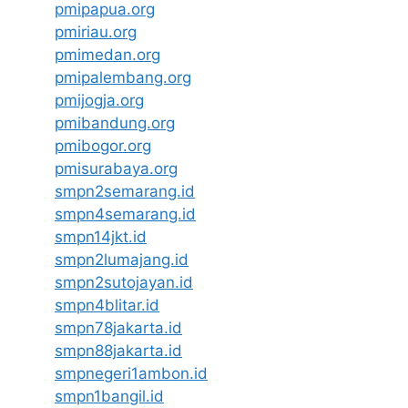
pmipapua.org
pmiriau.org
pmimedan.org
pmipalembang.org
pmijogja.org
pmibandung.org
pmibogor.org
pmisurabaya.org
smpn2semarang.id
smpn4semarang.id
smpn14jkt.id
smpn2lumajang.id
smpn2sutojayan.id
smpn4blitar.id
smpn78jakarta.id
smpn88jakarta.id
smpnegeri1ambon.id
smpn1bangil.id