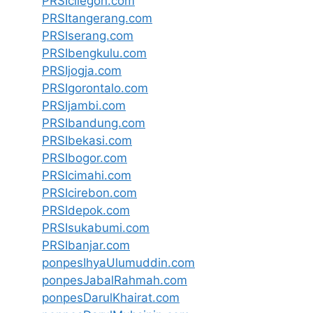
PRSIcilegon.com
PRSItangerang.com
PRSIserang.com
PRSIbengkulu.com
PRSIjogja.com
PRSIgorontalo.com
PRSIjambi.com
PRSIbandung.com
PRSIbekasi.com
PRSIbogor.com
PRSIcimahi.com
PRSIcirebon.com
PRSIdepok.com
PRSIsukabumi.com
PRSIbanjar.com
ponpesIhyaUlumuddin.com
ponpesJabalRahmah.com
ponpesDarulKhairat.com