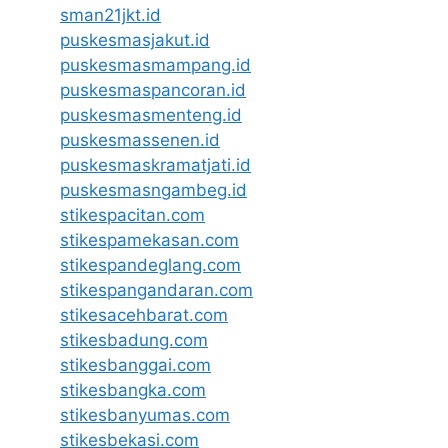
sman21jkt.id
puskesmasjakut.id
puskesmasmampang.id
puskesmaspancoran.id
puskesmasmenteng.id
puskesmassenen.id
puskesmaskramatjati.id
puskesmasngambeg.id
stikespacitan.com
stikespamekasan.com
stikespandeglang.com
stikespangandaran.com
stikesacehbarat.com
stikesbadung.com
stikesbanggai.com
stikesbangka.com
stikesbanyumas.com
stikesbekasi.com