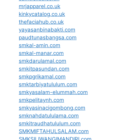
mrjapparel.co.uk
kinkycatalog.co.uk
thefaciahub.co.uk
yayasanbinabakti.com
paudtunasbangsa.com
smkal-amin.com
smkal-manar.com
smkdarulamal.com
smkitpasundan.com
smkpgrikamal.com
smktarbiyatululum.com
smkyasalam-elummah.com
smkpelitaynh.com
smkyasinacigombong.com
smknahdatululama.com
smkitraudhatululum.com
SMKMIFTAHULSALAM.com
SMKSILIWANGIMANDIRI.com