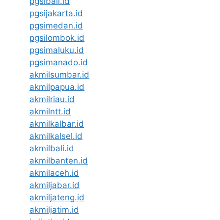
pgsibali.id
pgsijakarta.id
pgsimedan.id
pgsilombok.id
pgsimaluku.id
pgsimanado.id
akmilsumbar.id
akmilpapua.id
akmilriau.id
akmilntt.id
akmilkalbar.id
akmilkalsel.id
akmilbali.id
akmilbanten.id
akmilaceh.id
akmiljabar.id
akmiljateng.id
akmiljatim.id