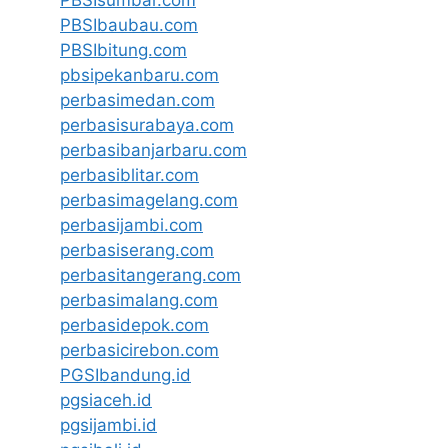
PBSIbaubau.com
PBSIbitung.com
pbsipekanbaru.com
perbasimedan.com
perbasisurabaya.com
perbasibanjarbaru.com
perbasiblitar.com
perbasimagelang.com
perbasijambi.com
perbasiserang.com
perbasitangerang.com
perbasimalang.com
perbasidepok.com
perbasicirebon.com
PGSIbandung.id
pgsiaceh.id
pgsijambi.id