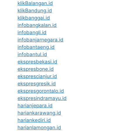
klikBalangan.id
klikBandung.id
klikbanggai.id
infobangkalan.id
infobangli.id
infobanjarnegara.id
infobantaeng.id
infobantul.id
ekspresbekasi.id
ekspresbone.id
eksprescianjur.id
ekspresgresik.id
ekspresgorontalo.id
ekspresindramayu.id
harianjepara.id
hariankarawang.id
hariankediri.id
harianlamongan.id