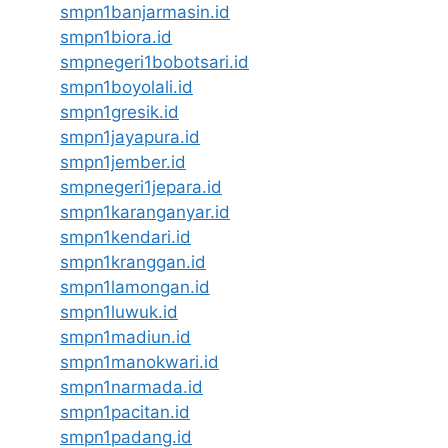
smpn1banjarmasin.id
smpn1biora.id
smpnegeri1bobotsari.id
smpn1boyolali.id
smpn1gresik.id
smpn1jayapura.id
smpn1jember.id
smpnegeri1jepara.id
smpn1karanganyar.id
smpn1kendari.id
smpn1kranggan.id
smpn1lamongan.id
smpn1luwuk.id
smpn1madiun.id
smpn1manokwari.id
smpn1narmada.id
smpn1pacitan.id
smpn1padang.id