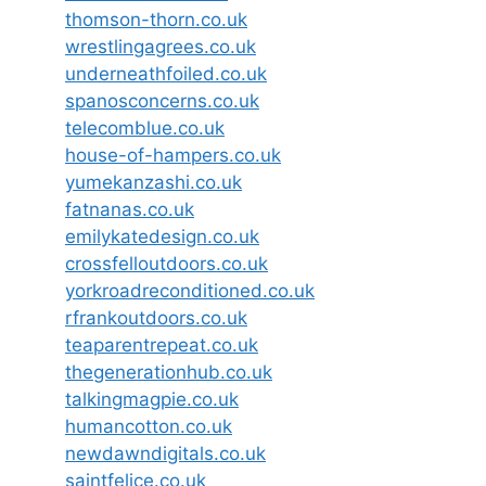
thomson-thorn.co.uk
wrestlingagrees.co.uk
underneathfoiled.co.uk
spanosconcerns.co.uk
telecomblue.co.uk
house-of-hampers.co.uk
yumekanzashi.co.uk
fatnanas.co.uk
emilykatedesign.co.uk
crossfelloutdoors.co.uk
yorkroadreconditioned.co.uk
rfrankoutdoors.co.uk
teaparentrepeat.co.uk
thegenerationhub.co.uk
talkingmagpie.co.uk
humancotton.co.uk
newdawndigitals.co.uk
saintfelice.co.uk