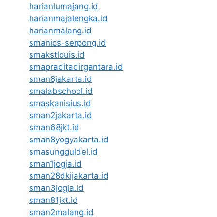
harianlumajang.id
harianmajalengka.id
harianmalang.id
smanics-serpong.id
smakstlouis.id
smapraditadirgantara.id
sman8jakarta.id
smalabschool.id
smaskanisius.id
sman2jakarta.id
sman68jkt.id
sman8yogyakarta.id
smasungguldel.id
sman1jogja.id
sman28dkijakarta.id
sman3jogja.id
sman81jkt.id
sman2malang.id