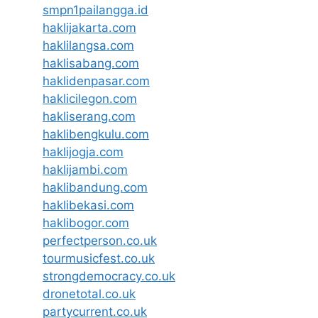
smpn1pailangga.id
haklijakarta.com
haklilangsa.com
haklisabang.com
haklidenpasar.com
haklicilegon.com
hakliserang.com
haklibengkulu.com
haklijogja.com
haklijambi.com
haklibandung.com
haklibekasi.com
haklibogor.com
perfectperson.co.uk
tourmusicfest.co.uk
strongdemocracy.co.uk
dronetotal.co.uk
partycurrent.co.uk