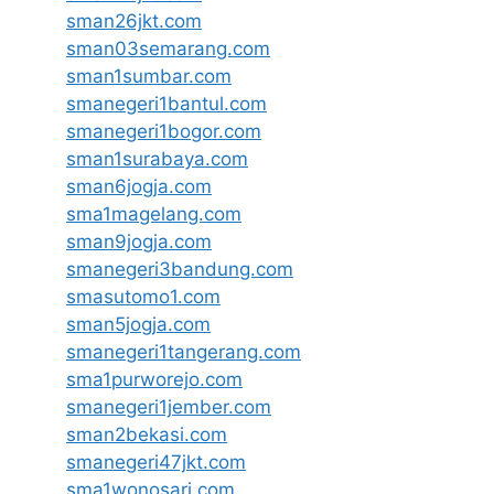
sman26jkt.com
sman03semarang.com
sman1sumbar.com
smanegeri1bantul.com
smanegeri1bogor.com
sman1surabaya.com
sman6jogja.com
sma1magelang.com
sman9jogja.com
smanegeri3bandung.com
smasutomo1.com
sman5jogja.com
smanegeri1tangerang.com
sma1purworejo.com
smanegeri1jember.com
sman2bekasi.com
smanegeri47jkt.com
sma1wonosari.com