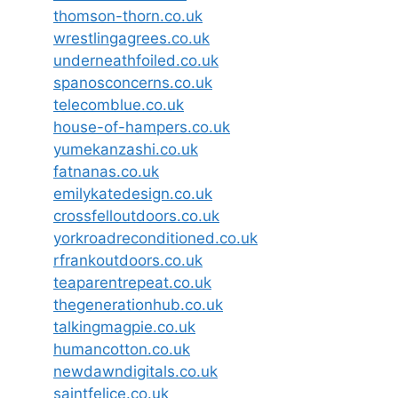
thomson-thorn.co.uk
wrestlingagrees.co.uk
underneathfoiled.co.uk
spanosconcerns.co.uk
telecomblue.co.uk
house-of-hampers.co.uk
yumekanzashi.co.uk
fatnanas.co.uk
emilykatedesign.co.uk
crossfelloutdoors.co.uk
yorkroadreconditioned.co.uk
rfrankoutdoors.co.uk
teaparentrepeat.co.uk
thegenerationhub.co.uk
talkingmagpie.co.uk
humancotton.co.uk
newdawndigitals.co.uk
saintfelice.co.uk