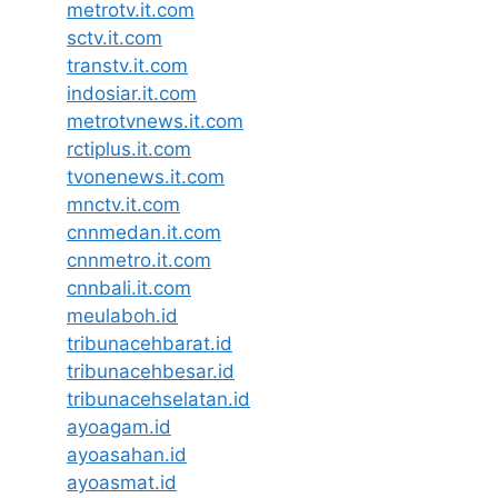
metrotv.it.com
sctv.it.com
transtv.it.com
indosiar.it.com
metrotvnews.it.com
rctiplus.it.com
tvonenews.it.com
mnctv.it.com
cnnmedan.it.com
cnnmetro.it.com
cnnbali.it.com
meulaboh.id
tribunacehbarat.id
tribunacehbesar.id
tribunacehselatan.id
ayoagam.id
ayoasahan.id
ayoasmat.id