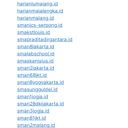
harianlumajang.id
harianmajalengka.id
harianmalang.id
smanics-serpong.id
smakstlouis.id
smapraditadirgantara.id
sman8jakarta.id
smalabschool.id
smaskanisius.id
sman2jakarta.id
sman68jkt.id
sman8yogyakarta.id
smasungguldel.id
sman1jogja.id
sman28dkijakarta.id
sman3jogja.id
sman81jkt.id
sman2malang.id