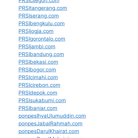
PRSIcilegon.com
PRSItangerang.com
PRSIserang.com
PRSIbengkulu.com
PRSIjogja.com
PRSIgorontalo.com
PRSIjambi.com
PRSIbandung.com
PRSIbekasi.com
PRSIbogor.com
PRSIcimahi.com
PRSIcirebon.com
PRSIdepok.com
PRSIsukabumi.com
PRSIbanjar.com
ponpesIhyaUlumuddin.com
ponpesJabalRahmah.com
ponpesDarulKhairat.com