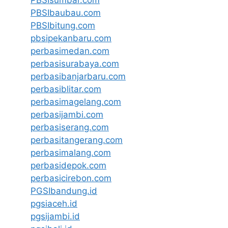
PBSIbaubau.com
PBSIbitung.com
pbsipekanbaru.com
perbasimedan.com
perbasisurabaya.com
perbasibanjarbaru.com
perbasiblitar.com
perbasimagelang.com
perbasijambi.com
perbasiserang.com
perbasitangerang.com
perbasimalang.com
perbasidepok.com
perbasicirebon.com
PGSIbandung.id
pgsiaceh.id
pgsijambi.id