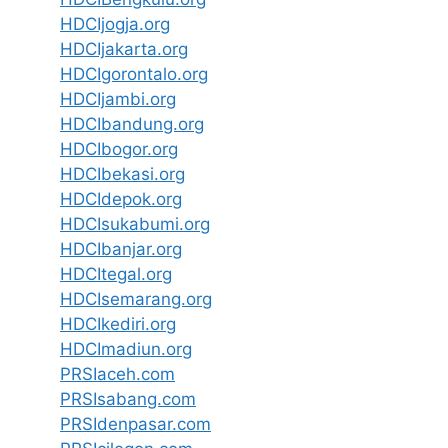
HDCIjogja.org
HDCIjakarta.org
HDCIgorontalo.org
HDCIjambi.org
HDCIbandung.org
HDCIbogor.org
HDCIbekasi.org
HDCIdepok.org
HDCIsukabumi.org
HDCIbanjar.org
HDCItegal.org
HDCIsemarang.org
HDCIkediri.org
HDCImadiun.org
PRSIaceh.com
PRSIsabang.com
PRSIdenpasar.com