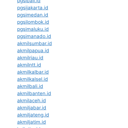
pgsibali.id
pgsijakarta.id
pgsimedan.id
pgsilombok.id
pgsimaluku.id
pgsimanado.id
akmilsumbar.id
akmilpapua.id
akmilriau.id
akmilntt.id
akmilkalbar.id
akmilkalsel.id
akmilbali.id
akmilbanten.id
akmilaceh.id
akmiljabar.id
akmiljateng.id
akmiljatim.id