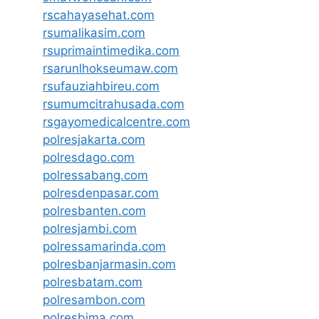
rscahayasehat.com
rsumalikasim.com
rsuprimaintimedika.com
rsarunlhokseumaw.com
rsufauziahbireu.com
rsumumcitrahusada.com
rsgayomedicalcentre.com
polresjakarta.com
polresdago.com
polressabang.com
polresdenpasar.com
polresbanten.com
polresjambi.com
polressamarinda.com
polresbanjarmasin.com
polresbatam.com
polresambon.com
polresbima.com