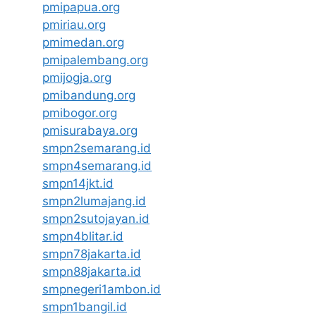
pmipapua.org
pmiriau.org
pmimedan.org
pmipalembang.org
pmijogja.org
pmibandung.org
pmibogor.org
pmisurabaya.org
smpn2semarang.id
smpn4semarang.id
smpn14jkt.id
smpn2lumajang.id
smpn2sutojayan.id
smpn4blitar.id
smpn78jakarta.id
smpn88jakarta.id
smpnegeri1ambon.id
smpn1bangil.id