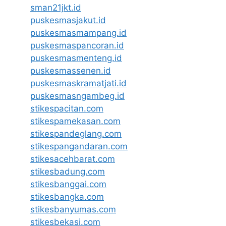
sman21jkt.id
puskesmasjakut.id
puskesmasmampang.id
puskesmaspancoran.id
puskesmasmenteng.id
puskesmassenen.id
puskesmaskramatjati.id
puskesmasngambeg.id
stikespacitan.com
stikespamekasan.com
stikespandeglang.com
stikespangandaran.com
stikesacehbarat.com
stikesbadung.com
stikesbanggai.com
stikesbangka.com
stikesbanyumas.com
stikesbekasi.com