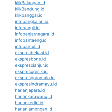
klikBalangan.id
klikBandung.id
klikbanggai.id
infobangkalan.id
infobangli.id
infobanjarnegara.id
infobantaeng.id
infobantul.id
ekspresbekasi.id
ekspresbone.id
eksprescianjur.id
ekspresgresik.id
ekspresgorontalo.id
ekspresindramayu.id
harianjepara.id
hariankarawang.id
hariankediri.id
harianlamongan.id