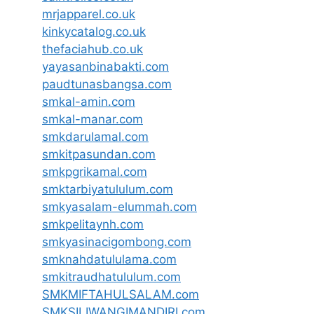
mrjapparel.co.uk
kinkycatalog.co.uk
thefaciahub.co.uk
yayasanbinabakti.com
paudtunasbangsa.com
smkal-amin.com
smkal-manar.com
smkdarulamal.com
smkitpasundan.com
smkpgrikamal.com
smktarbiyatululum.com
smkyasalam-elummah.com
smkpelitaynh.com
smkyasinacigombong.com
smknahdatululama.com
smkitraudhatululum.com
SMKMIFTAHULSALAM.com
SMKSILIWANGIMANDIRI.com