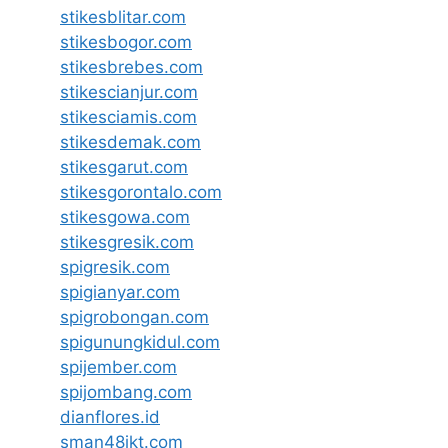
stikesblitar.com
stikesbogor.com
stikesbrebes.com
stikescianjur.com
stikesciamis.com
stikesdemak.com
stikesgarut.com
stikesgorontalo.com
stikesgowa.com
stikesgresik.com
spigresik.com
spigianyar.com
spigrobongan.com
spigunungkidul.com
spijember.com
spijombang.com
dianflores.id
sman48jkt.com