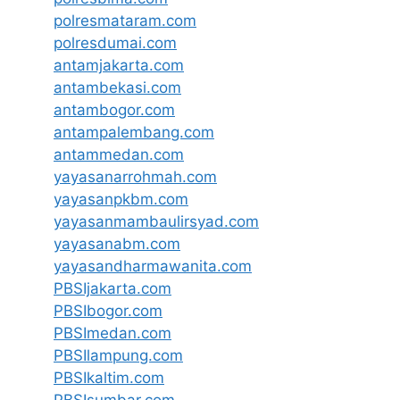
polresmataram.com
polresdumai.com
antamjakarta.com
antambekasi.com
antambogor.com
antampalembang.com
antammedan.com
yayasanarrohmah.com
yayasanpkbm.com
yayasanmambaulirsyad.com
yayasanabm.com
yayasandharmawanita.com
PBSIjakarta.com
PBSIbogor.com
PBSImedan.com
PBSIlampung.com
PBSIkaltim.com
PBSIsumbar.com