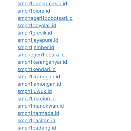
smpn1banjarmasin.id
smpn1biora.id
smpnegeri1bobotsari.id
smpn1boyolali.id
smpn1gresik.id
smpn1jayapura.id
smpn1jember.id
smpnegeri1jepara.id
smpn1karanganyar.id
smpn1kendari.id
smpn1kranggan.id
smpn1lamongan.id
smpn1luwuk.id
smpn1madiun.id
smpn1manokwari.id
smpn1narmada.id
smpn1pacitan.id
smpn1padang.id