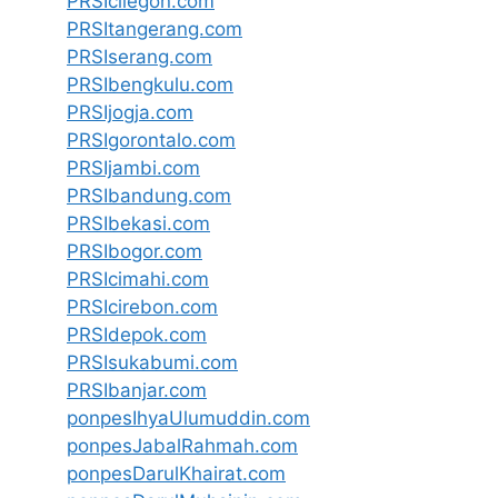
PRSIcilegon.com
PRSItangerang.com
PRSIserang.com
PRSIbengkulu.com
PRSIjogja.com
PRSIgorontalo.com
PRSIjambi.com
PRSIbandung.com
PRSIbekasi.com
PRSIbogor.com
PRSIcimahi.com
PRSIcirebon.com
PRSIdepok.com
PRSIsukabumi.com
PRSIbanjar.com
ponpesIhyaUlumuddin.com
ponpesJabalRahmah.com
ponpesDarulKhairat.com