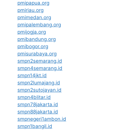
pmipapua.org
pmiriau.org
pmimedan.org
pmipalembang.org
pmijogja.org
pmibandung.org
pmibogor.org
pmisurabaya.org
smpn2semarang.id
smpn4semarang.id
smpn14jkt.id
smpn2lumajang.id
smpn2sutojayan.id
smpn4blitar.id
smpn78jakarta.id
smpn88jakarta.id
smpnegeri1ambon.id
smpn1bangil.id