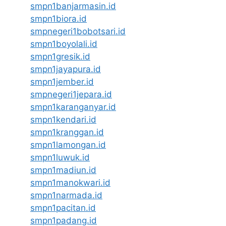
smpn1banjarmasin.id
smpn1biora.id
smpnegeri1bobotsari.id
smpn1boyolali.id
smpn1gresik.id
smpn1jayapura.id
smpn1jember.id
smpnegeri1jepara.id
smpn1karanganyar.id
smpn1kendari.id
smpn1kranggan.id
smpn1lamongan.id
smpn1luwuk.id
smpn1madiun.id
smpn1manokwari.id
smpn1narmada.id
smpn1pacitan.id
smpn1padang.id