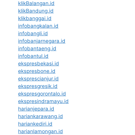
klikBalangan.id
klikBandung.id
klikbanggai.id
infobangkalan.id
infobangli.id
infobanjarnegara.id
infobantaeng.id
infobantul.id
ekspresbekasi.id
ekspresbone.id
eksprescianjur.id
ekspresgresik.id
ekspresgorontalo.id
ekspresindramayu.id
harianjepara.id
hariankarawang.id
hariankediri.id
harianlamongan.id