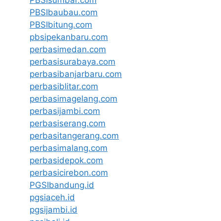
PBSIbaubau.com
PBSIbitung.com
pbsipekanbaru.com
perbasimedan.com
perbasisurabaya.com
perbasibanjarbaru.com
perbasiblitar.com
perbasimagelang.com
perbasijambi.com
perbasiserang.com
perbasitangerang.com
perbasimalang.com
perbasidepok.com
perbasicirebon.com
PGSIbandung.id
pgsiaceh.id
pgsijambi.id