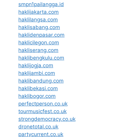
smpn1pailangga.id
haklijakarta.com
haklilangsa.com
haklisabang.com
haklidenpasar.com
haklicilegon.com
hakliserang.com
haklibengkulu.com
haklijogja.com
haklijambi.com
haklibandung.com
haklibekasi.com
haklibogor.com
perfectperson.co.uk
tourmusicfest.co.uk
strongdemocracy.co.uk
dronetotal.co.uk
partycurrent.co.uk