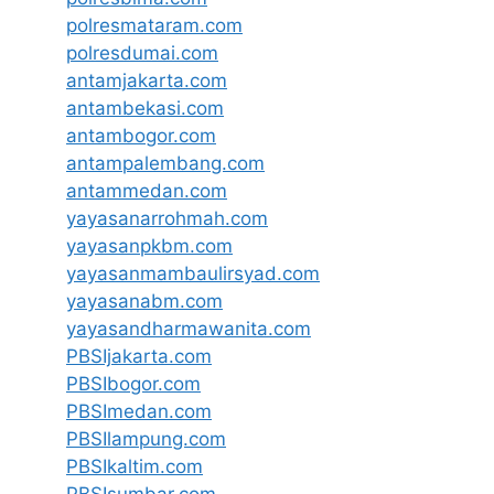
polresmataram.com
polresdumai.com
antamjakarta.com
antambekasi.com
antambogor.com
antampalembang.com
antammedan.com
yayasanarrohmah.com
yayasanpkbm.com
yayasanmambaulirsyad.com
yayasanabm.com
yayasandharmawanita.com
PBSIjakarta.com
PBSIbogor.com
PBSImedan.com
PBSIlampung.com
PBSIkaltim.com
PBSIsumbar.com