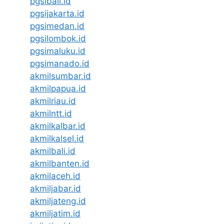
pgsibali.id
pgsijakarta.id
pgsimedan.id
pgsilombok.id
pgsimaluku.id
pgsimanado.id
akmilsumbar.id
akmilpapua.id
akmilriau.id
akmilntt.id
akmilkalbar.id
akmilkalsel.id
akmilbali.id
akmilbanten.id
akmilaceh.id
akmiljabar.id
akmiljateng.id
akmiljatim.id