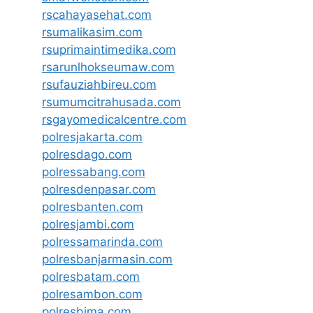
rscahayasehat.com
rsumalikasim.com
rsuprimaintimedika.com
rsarunlhokseumaw.com
rsufauziahbireu.com
rsumumcitrahusada.com
rsgayomedicalcentre.com
polresjakarta.com
polresdago.com
polressabang.com
polresdenpasar.com
polresbanten.com
polresjambi.com
polressamarinda.com
polresbanjarmasin.com
polresbatam.com
polresambon.com
polresbima.com