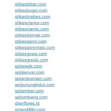
stikesblitar.com
stikesbogor.com
stikesbrebes.com
stikescianjur.com
stikesciamis.com
stikesdemak.com
stikesgarut.com
stikesgorontalo.com
stikesgowa.com
stikesgresik.com
spigresik.com
spigianyar.com
spigrobongan.com
spigunungkidul.com
spijember.com
spijombang.com
dianflores.id
sman48jkt.com