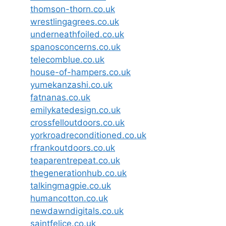
thomson-thorn.co.uk
wrestlingagrees.co.uk
underneathfoiled.co.uk
spanosconcerns.co.uk
telecomblue.co.uk
house-of-hampers.co.uk
yumekanzashi.co.uk
fatnanas.co.uk
emilykatedesign.co.uk
crossfelloutdoors.co.uk
yorkroadreconditioned.co.uk
rfrankoutdoors.co.uk
teaparentrepeat.co.uk
thegenerationhub.co.uk
talkingmagpie.co.uk
humancotton.co.uk
newdawndigitals.co.uk
saintfelice.co.uk