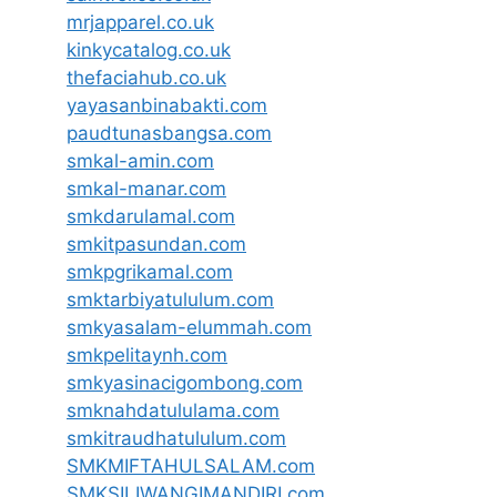
mrjapparel.co.uk
kinkycatalog.co.uk
thefaciahub.co.uk
yayasanbinabakti.com
paudtunasbangsa.com
smkal-amin.com
smkal-manar.com
smkdarulamal.com
smkitpasundan.com
smkpgrikamal.com
smktarbiyatululum.com
smkyasalam-elummah.com
smkpelitaynh.com
smkyasinacigombong.com
smknahdatululama.com
smkitraudhatululum.com
SMKMIFTAHULSALAM.com
SMKSILIWANGIMANDIRI.com