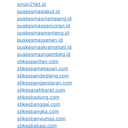
sman21jkt.id
puskesmasjakut.id
puskesmasmampang.id
puskesmaspancoran.id
puskesmasmenteng.id
puskesmassenen.id
puskesmaskramatjati.id
puskesmasngambeg.id
stikespacitan.com
stikespamekasan.com
stikespandeglang.com
stikespangandaran.com
stikesacehbarat.com
stikesbadung.com
stikesbanggai.com
stikesbangka.com
stikesbanyumas.com
stikesbekasi.com