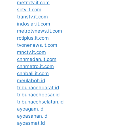
metrotv.it.com
sctv.it.com
transtv.it.com
indosiar.it.com
metrotvnews.it.com
rctiplus.it.com
tvonenews.it.com
mnctv.it.com
cnnmedan.it.com
cnnmetro.it.com
cnnbali.it.com
meulaboh.id
tribunacehbarat.id
tribunacehbesar.id
tribunacehselatan.id
ayoagam.id
ayoasahan.id
ayoasmat.id