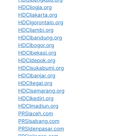
HDCIjogja.org
HDCIjakarta.org
HDCIgorontalo.org
HDCIjambi.org
HDCIbandung.org
HDCIbogor.org
HDCIbekasi.org
HDCIdepok.org
HDCIsukabumi.org
HDCIbanjar.org
HDCItegal.org
HDCIsemarang.org
HDCIkediri.org
HDCImadiun.org
PRSIaceh.com
PRSIsabang.com
PRSIdenpasar.com