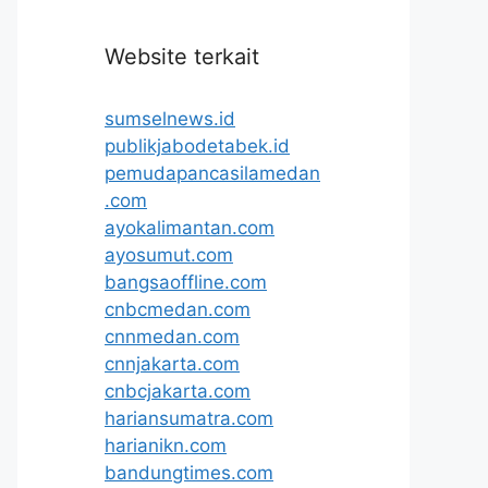
Website terkait
sumselnews.id
publikjabodetabek.id
pemudapancasilamedan
.com
ayokalimantan.com
ayosumut.com
bangsaoffline.com
cnbcmedan.com
cnnmedan.com
cnnjakarta.com
cnbcjakarta.com
hariansumatra.com
harianikn.com
bandungtimes.com