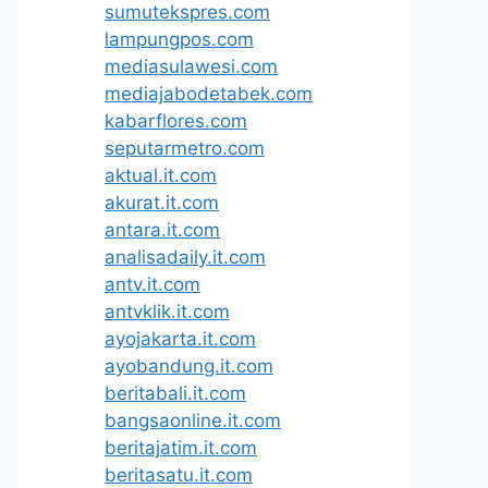
sumutekspres.com
lampungpos.com
mediasulawesi.com
mediajabodetabek.com
kabarflores.com
seputarmetro.com
aktual.it.com
akurat.it.com
antara.it.com
analisadaily.it.com
antv.it.com
antvklik.it.com
ayojakarta.it.com
ayobandung.it.com
beritabali.it.com
bangsaonline.it.com
beritajatim.it.com
beritasatu.it.com