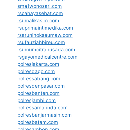
sma1wonosari.com
rscahayasehat.com
rsumalikasim.com
rsuprimaintimedika.com
rsarunlhokseumaw.com
rsufauziahbireu.com
rsumumcitrahusada.com
rsgayomedicalcentre.com
polresjakarta.com
polresdago.com
polressabang.com
polresdenpasar.com
polresbanten.com
polresjambi.com
polressamarinda.com
polresbanjarmasin.com
polresbatam.com
polresambon.com