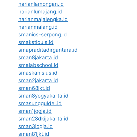
harianlamongan.id
harianlumajang.id
harianmajalengka.id
harianmalang.id
smanics-serpong.id
smakstlouis.id
smapraditadirgantara.id
sman8jakarta.id
smalabschool.id
smaskanisius.id
sman2jakarta.id
sman68jkt.id
sman8yogyakarta.id
smasungguldel.id
sman1jogja.id
sman28dkijakarta.id
sman3jogja.id
sman81jkt.id