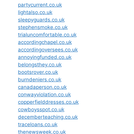
partycurrent.co.uk
lightalso.co.uk
sleepyguards.co.uk
stephensmoke.co.uk
trialuncomfortable.co.uk
accordingchapel.co.uk
accordingoversees.co.uk
annoyingfunded.co.uk
belongsthey.co.uk
bootsrover.co.uk
burndeniers.co.uk
canadaperson.co.uk
conwayviolation.co.uk
copperfielddresses.co.uk
cowboysspot.co.uk
decemberteaching.co.uk
traceloans.co.uk
thenewsweek.co.uk