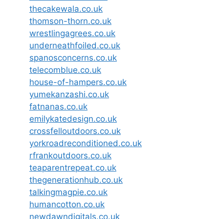
thecakewala.co.uk
thomson-thorn.co.uk
wrestlingagrees.co.uk
underneathfoiled.co.uk
spanosconcerns.co.uk
telecomblue.co.uk
house-of-hampers.co.uk
yumekanzashi.co.uk
fatnanas.co.uk
emilykatedesign.co.uk
crossfelloutdoors.co.uk
yorkroadreconditioned.co.uk
rfrankoutdoors.co.uk
teaparentrepeat.co.uk
thegenerationhub.co.uk
talkingmagpie.co.uk
humancotton.co.uk
newdawndigitals.co.uk