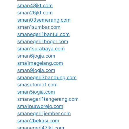
sman48jkt.com
sman26jkt.com
sman03semarang.com
sman1sumbar.com
smanegeri1bantul.com
smanegeri1bogor.com
sman1surabaya.com
sman6jogja.com
sma1magelang.com
sman9jogja.com
smanegeri3bandung.com
smasutomo1.com
sman5jogja.com
smanegeri1tangerang.com
sma1purworejo.com
smanegeri1jember.com
sman2bekasi.com
smanegeri47jkt.com