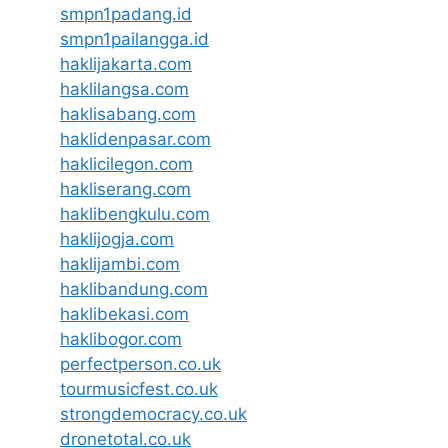
smpn1padang.id
smpn1pailangga.id
haklijakarta.com
haklilangsa.com
haklisabang.com
haklidenpasar.com
haklicilegon.com
hakliserang.com
haklibengkulu.com
haklijogja.com
haklijambi.com
haklibandung.com
haklibekasi.com
haklibogor.com
perfectperson.co.uk
tourmusicfest.co.uk
strongdemocracy.co.uk
dronetotal.co.uk