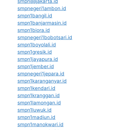
smpn88jakarta.id
smpnegeri1ambon.id
smpn1bangil.id
smpn1banjarmasin.id
smpn1biora.id
smpnegeri1bobotsari.id
smpn1boyolali.id
smpn1gresik.id
smpn1jayapura.id
smpn1jember.id
smpnegeri1jepara.id
smpn1karanganyar.id
smpn1kendari.id
smpn1kranggan.id
smpn1lamongan.id
smpn1luwuk.id
smpn1madiun.id
smpn1manokwari.id