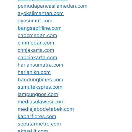
pemudapancasilamedan.com
ayokalimantan.com
ayosumut.com
bangsaoffline.com
cnbcmedan.com
cnnmedan.com
cnnjakarta.com
cnbcjakarta.com
hariansumatra.com
harianikn.com
bandungtimes.com
sumutekspres.com
lampungpos.com
mediasulawesi.com
mediajabodetabek.com
kabarflores.com
seputarmetro.com
aktual.it.com