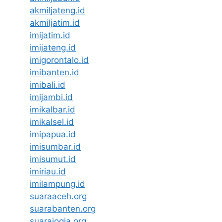
akmiljateng.id
akmiljatim.id
imijatim.id
imijateng.id
imigorontalo.id
imibanten.id
imibali.id
imijambi.id
imikalbar.id
imikalsel.id
imipapua.id
imisumbar.id
imisumut.id
imiriau.id
imilampung.id
suaraaceh.org
suarabanten.org
suarajogja.org