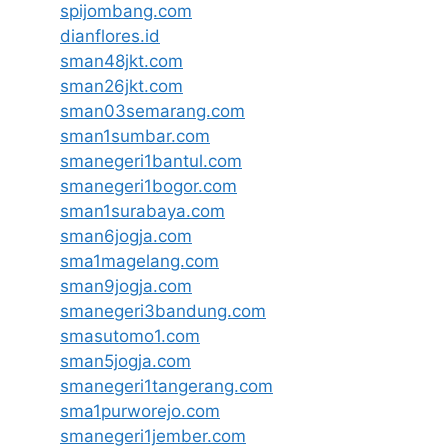
spijombang.com
dianflores.id
sman48jkt.com
sman26jkt.com
sman03semarang.com
sman1sumbar.com
smanegeri1bantul.com
smanegeri1bogor.com
sman1surabaya.com
sman6jogja.com
sma1magelang.com
sman9jogja.com
smanegeri3bandung.com
smasutomo1.com
sman5jogja.com
smanegeri1tangerang.com
sma1purworejo.com
smanegeri1jember.com