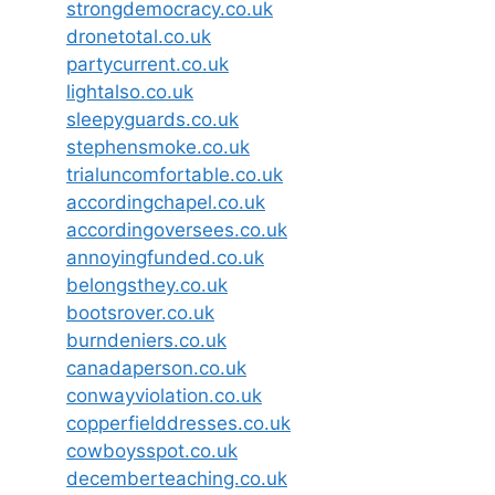
strongdemocracy.co.uk
dronetotal.co.uk
partycurrent.co.uk
lightalso.co.uk
sleepyguards.co.uk
stephensmoke.co.uk
trialuncomfortable.co.uk
accordingchapel.co.uk
accordingoversees.co.uk
annoyingfunded.co.uk
belongsthey.co.uk
bootsrover.co.uk
burndeniers.co.uk
canadaperson.co.uk
conwayviolation.co.uk
copperfielddresses.co.uk
cowboysspot.co.uk
decemberteaching.co.uk