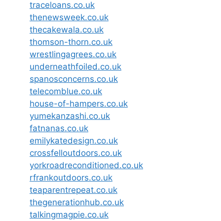
traceloans.co.uk
thenewsweek.co.uk
thecakewala.co.uk
thomson-thorn.co.uk
wrestlingagrees.co.uk
underneathfoiled.co.uk
spanosconcerns.co.uk
telecomblue.co.uk
house-of-hampers.co.uk
yumekanzashi.co.uk
fatnanas.co.uk
emilykatedesign.co.uk
crossfelloutdoors.co.uk
yorkroadreconditioned.co.uk
rfrankoutdoors.co.uk
teaparentrepeat.co.uk
thegenerationhub.co.uk
talkingmagpie.co.uk