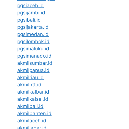
pgsiaceh.id
pgsijambi.id
pgsibali.id
pgsijakarta.id
pgsimedan.id
pgsilombok.id
pgsimaluku.id
pgsimanado.id
akmilsumbar.id
akmilpapua.id
akmilriau.id
akmilntt.id
akmilkalbar.id
akmilkalsel.id
akmilbali.id
akmilbanten.id
akmilaceh.id
akmiljabar.id