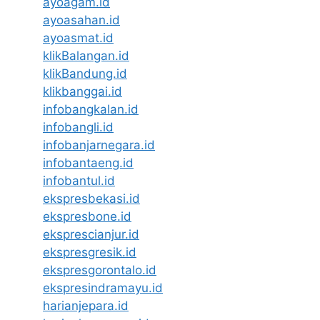
ayoagam.id
ayoasahan.id
ayoasmat.id
klikBalangan.id
klikBandung.id
klikbanggai.id
infobangkalan.id
infobangli.id
infobanjarnegara.id
infobantaeng.id
infobantul.id
ekspresbekasi.id
ekspresbone.id
eksprescianjur.id
ekspresgresik.id
ekspresgorontalo.id
ekspresindramayu.id
harianjepara.id