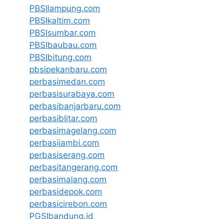
PBSIlampung.com
PBSIkaltim.com
PBSIsumbar.com
PBSIbaubau.com
PBSIbitung.com
pbsipekanbaru.com
perbasimedan.com
perbasisurabaya.com
perbasibanjarbaru.com
perbasiblitar.com
perbasimagelang.com
perbasijambi.com
perbasiserang.com
perbasitangerang.com
perbasimalang.com
perbasidepok.com
perbasicirebon.com
PGSIbandung.id