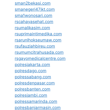
sman2bekasi.com
smanegeri47jkt.com
sma1wonosari.com
rscahayasehat.com
rsumalikasim.com
rsuprimaintimedika.com
rsarunlhokseumaw.com
rsufauziahbireu.com
rsumumcitrahusada.com
rsgayomedicalcentre.com
polresjakarta.com
polresdago.com
polressabang.com
polresdenpasar.com
polresbanten.com
polresjambi.com
polressamarinda.com
polresbanjarmasin.com