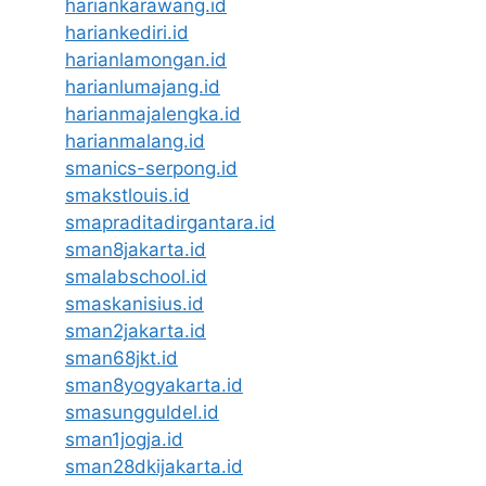
hariankarawang.id
hariankediri.id
harianlamongan.id
harianlumajang.id
harianmajalengka.id
harianmalang.id
smanics-serpong.id
smakstlouis.id
smapraditadirgantara.id
sman8jakarta.id
smalabschool.id
smaskanisius.id
sman2jakarta.id
sman68jkt.id
sman8yogyakarta.id
smasungguldel.id
sman1jogja.id
sman28dkijakarta.id