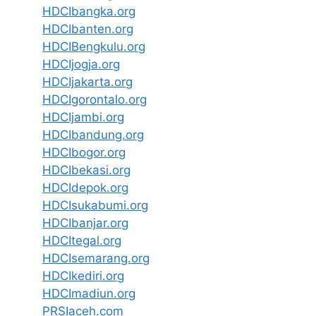
HDCIbangka.org
HDCIbanten.org
HDCIBengkulu.org
HDCIjogja.org
HDCIjakarta.org
HDCIgorontalo.org
HDCIjambi.org
HDCIbandung.org
HDCIbogor.org
HDCIbekasi.org
HDCIdepok.org
HDCIsukabumi.org
HDCIbanjar.org
HDCItegal.org
HDCIsemarang.org
HDCIkediri.org
HDCImadiun.org
PRSIaceh.com