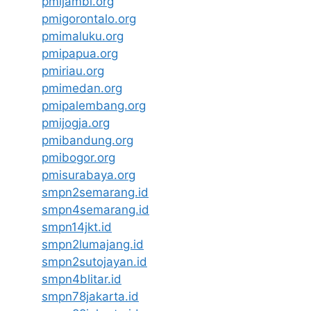
pmijambi.org
pmigorontalo.org
pmimaluku.org
pmipapua.org
pmiriau.org
pmimedan.org
pmipalembang.org
pmijogja.org
pmibandung.org
pmibogor.org
pmisurabaya.org
smpn2semarang.id
smpn4semarang.id
smpn14jkt.id
smpn2lumajang.id
smpn2sutojayan.id
smpn4blitar.id
smpn78jakarta.id