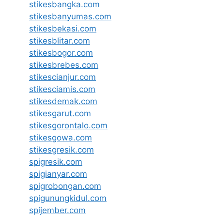
stikesbangka.com
stikesbanyumas.com
stikesbekasi.com
stikesblitar.com
stikesbogor.com
stikesbrebes.com
stikescianjur.com
stikesciamis.com
stikesdemak.com
stikesgarut.com
stikesgorontalo.com
stikesgowa.com
stikesgresik.com
spigresik.com
spigianyar.com
spigrobongan.com
spigunungkidul.com
spijember.com