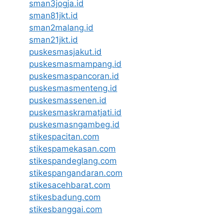
sman3jogja.id
sman81jkt.id
sman2malang.id
sman21jkt.id
puskesmasjakut.id
puskesmasmampang.id
puskesmaspancoran.id
puskesmasmenteng.id
puskesmassenen.id
puskesmaskramatjati.id
puskesmasngambeg.id
stikespacitan.com
stikespamekasan.com
stikespandeglang.com
stikespangandaran.com
stikesacehbarat.com
stikesbadung.com
stikesbanggai.com