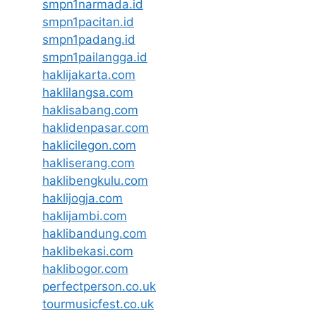
smpn1narmada.id
smpn1pacitan.id
smpn1padang.id
smpn1pailangga.id
haklijakarta.com
haklilangsa.com
haklisabang.com
haklidenpasar.com
haklicilegon.com
hakliserang.com
haklibengkulu.com
haklijogja.com
haklijambi.com
haklibandung.com
haklibekasi.com
haklibogor.com
perfectperson.co.uk
tourmusicfest.co.uk