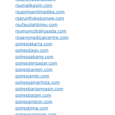
rsumalikasim.com
rsuprimaintimedika.com
rsarunlhokseumaw.com
rsufauziahbireu.com
rsumumcitrahusada.com
rsgayomedicalcentre.com
polresjakarta.com
polresdago.com
polressabang.com
polresdenpasar.com
polresbanten.com
polresjambi.com
polressamarinda.com
polresbanjarmasin.com
polresbatam.com
polresambon.com
polresbima.com
polresmataram.com