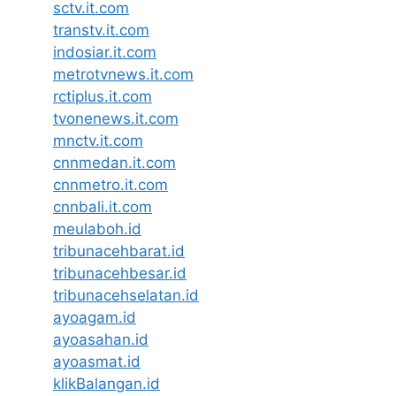
sctv.it.com
transtv.it.com
indosiar.it.com
metrotvnews.it.com
rctiplus.it.com
tvonenews.it.com
mnctv.it.com
cnnmedan.it.com
cnnmetro.it.com
cnnbali.it.com
meulaboh.id
tribunacehbarat.id
tribunacehbesar.id
tribunacehselatan.id
ayoagam.id
ayoasahan.id
ayoasmat.id
klikBalangan.id