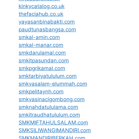
kinkycatalog.co.uk
thefaciahub.co.uk
yayasanbinabakti.com
paudtunasbangsa.com
smkal-amin.com
smkal-manar.com
smkdarulamal.com
smkitpasundan.com
smkpgrikamal.com
smktarbiyatululum.com
smkyasalam-elummah.com
smkpelitaynh.com
smkyasinacigombong.com
smknahdatululama.com
smkitraudhatululum.com
SMKMIFTAHULSALAM.com
SMKSILIWANGIMANDIRI.com
SMKMANDIRIBERKAH.com