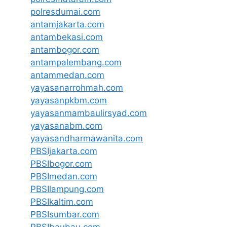
polresdumai.com
antamjakarta.com
antambekasi.com
antambogor.com
antampalembang.com
antammedan.com
yayasanarrohmah.com
yayasanpkbm.com
yayasanmambaulirsyad.com
yayasanabm.com
yayasandharmawanita.com
PBSIjakarta.com
PBSIbogor.com
PBSImedan.com
PBSIlampung.com
PBSIkaltim.com
PBSIsumbar.com
PBSIbaubau.com