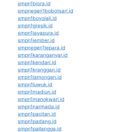
smpn1biora.id
smpnegeri1bobotsari.id
smpn1boyolali.id
smpn1gresik.id
smpn1jayapura.id
smpn1jember.id
smpnegeri1jepara.id
smpn1karanganyar.id
smpn1kendari.id
smpn1kranggan.id
smpn1lamongan.id
smpn1luwuk.id
smpn1madiun.id
smpn1manokwari.id
smpn1narmada.id
smpn1pacitan.id
smpn1padang.id
smpn1pailangga.id