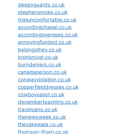
sleepyguards.co.uk
stephensmoke.co.uk
trialuncomfortable.co.uk
accordingchapel.co.uk
accordingoversees.co.uk
annoyingfunded.co.uk
belongsthey.co.uk
bootsrover.co.uk
burndeniers.co.uk
canadaperson.co.uk
conwayviolation.co.uk
copperfielddresses.co.uk
cowboysspot.co.uk
decemberteaching.co.uk
traceloans.co.uk
thenewsweek.co.uk
thecakewala.co.uk
thomson-thorn.co.uk