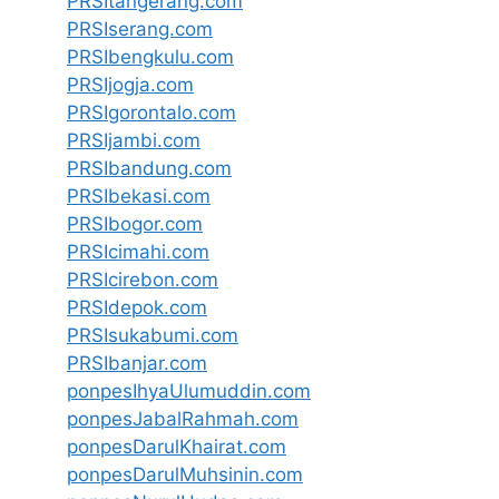
PRSItangerang.com
PRSIserang.com
PRSIbengkulu.com
PRSIjogja.com
PRSIgorontalo.com
PRSIjambi.com
PRSIbandung.com
PRSIbekasi.com
PRSIbogor.com
PRSIcimahi.com
PRSIcirebon.com
PRSIdepok.com
PRSIsukabumi.com
PRSIbanjar.com
ponpesIhyaUlumuddin.com
ponpesJabalRahmah.com
ponpesDarulKhairat.com
ponpesDarulMuhsinin.com