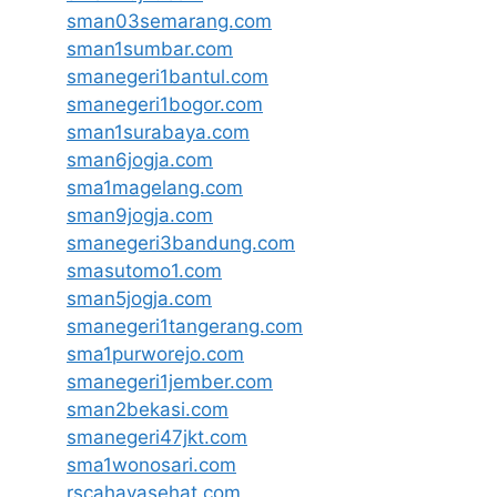
sman03semarang.com
sman1sumbar.com
smanegeri1bantul.com
smanegeri1bogor.com
sman1surabaya.com
sman6jogja.com
sma1magelang.com
sman9jogja.com
smanegeri3bandung.com
smasutomo1.com
sman5jogja.com
smanegeri1tangerang.com
sma1purworejo.com
smanegeri1jember.com
sman2bekasi.com
smanegeri47jkt.com
sma1wonosari.com
rscahayasehat.com