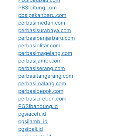
PBSIbitung.com
pbsipekanbaru.com
perbasimedan.com
perbasisurabaya.com
perbasibanjarbaru.com
perbasiblitar.com
perbasimagelang.com
perbasijambi.com
perbasiserang.com
perbasitangerang.com
perbasimalang.com
perbasidepok.com
perbasicirebon.com
PGSIbandung.id
pgsiaceh.id
pgsijambi.id
pgsibali.id