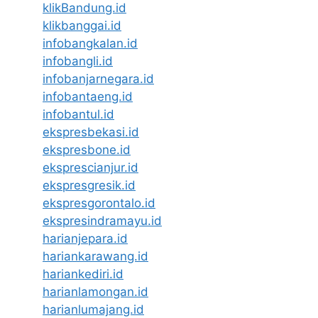
klikBandung.id
klikbanggai.id
infobangkalan.id
infobangli.id
infobanjarnegara.id
infobantaeng.id
infobantul.id
ekspresbekasi.id
ekspresbone.id
eksprescianjur.id
ekspresgresik.id
ekspresgorontalo.id
ekspresindramayu.id
harianjepara.id
hariankarawang.id
hariankediri.id
harianlamongan.id
harianlumajang.id