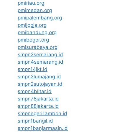
pmiriau.org
pmimedan.org
pmipalembang.org
pmijogja.org
pmibandung.org
pmibogor.org
pmisurabaya.org
smpn2semarang.id
smpn4semarang.id
smpn14jkt.id
smpn2lumajang.id
smpn2sutojayan.id
smpn4blitar.id
smpn78jakarta.id
smpn88jakarta.id
smpnegeri1ambon.id
smpn1bangil.id
smpn1banjarmasin.id