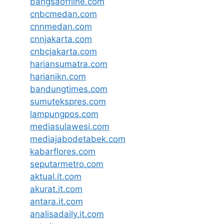
bangsaoffline.com
cnbcmedan.com
cnnmedan.com
cnnjakarta.com
cnbcjakarta.com
hariansumatra.com
harianikn.com
bandungtimes.com
sumutekspres.com
lampungpos.com
mediasulawesi.com
mediajabodetabek.com
kabarflores.com
seputarmetro.com
aktual.it.com
akurat.it.com
antara.it.com
analisadaily.it.com