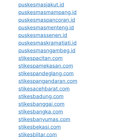
puskesmasjakut.id
puskesmasmampang.id
puskesmaspancoran.id
puskesmasmenteng.id
puskesmassenen.id
puskesmaskramatjati.id
puskesmasngambeg.id
stikespacitan.com
stikespamekasan.com
stikespandeglang.com
stikespangandaran.com
stikesacehbarat.com
stikesbadung.com
stikesbanggai.com
stikesbangka.com
stikesbanyumas.com
stikesbekasi.com
stikesblitar.com