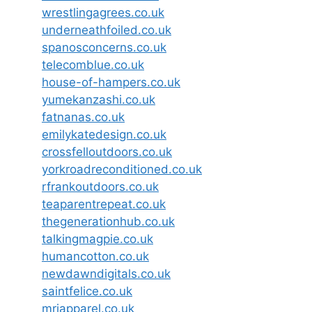
wrestlingagrees.co.uk
underneathfoiled.co.uk
spanosconcerns.co.uk
telecomblue.co.uk
house-of-hampers.co.uk
yumekanzashi.co.uk
fatnanas.co.uk
emilykatedesign.co.uk
crossfelloutdoors.co.uk
yorkroadreconditioned.co.uk
rfrankoutdoors.co.uk
teaparentrepeat.co.uk
thegenerationhub.co.uk
talkingmagpie.co.uk
humancotton.co.uk
newdawndigitals.co.uk
saintfelice.co.uk
mrjapparel.co.uk