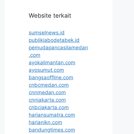
Website terkait
sumselnews.id
publikjabodetabek.id
pemudapancasilamedan
.com
ayokalimantan.com
ayosumut.com
bangsaoffline.com
cnbcmedan.com
cnnmedan.com
cnnjakarta.com
cnbcjakarta.com
hariansumatra.com
harianikn.com
bandungtimes.com