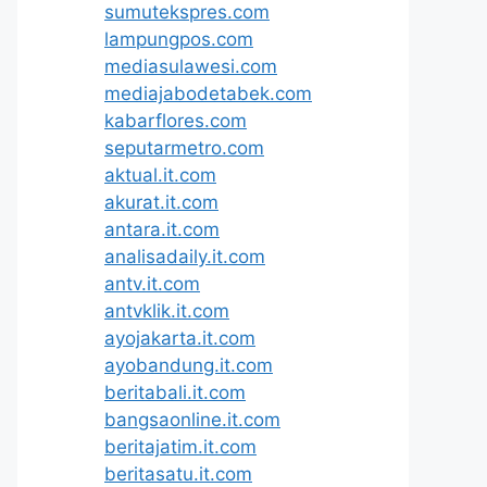
sumutekspres.com
lampungpos.com
mediasulawesi.com
mediajabodetabek.com
kabarflores.com
seputarmetro.com
aktual.it.com
akurat.it.com
antara.it.com
analisadaily.it.com
antv.it.com
antvklik.it.com
ayojakarta.it.com
ayobandung.it.com
beritabali.it.com
bangsaonline.it.com
beritajatim.it.com
beritasatu.it.com