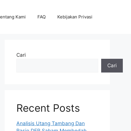
entang Kami
FAQ
Kebijakan Privasi
Cari
Cari
Recent Posts
Analisis Utang Tambang Dan
Rasio DER Saham Membedah