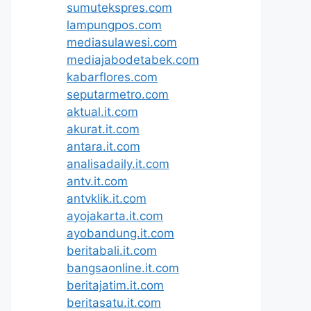
sumutekspres.com
lampungpos.com
mediasulawesi.com
mediajabodetabek.com
kabarflores.com
seputarmetro.com
aktual.it.com
akurat.it.com
antara.it.com
analisadaily.it.com
antv.it.com
antvklik.it.com
ayojakarta.it.com
ayobandung.it.com
beritabali.it.com
bangsaonline.it.com
beritajatim.it.com
beritasatu.it.com