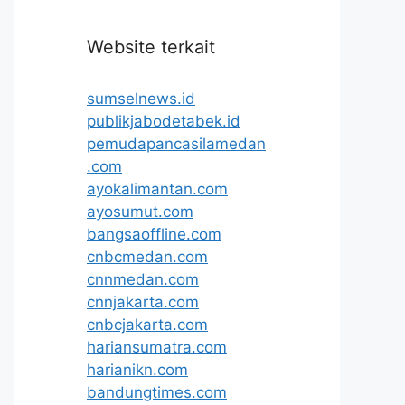
Website terkait
sumselnews.id
publikjabodetabek.id
pemudapancasilamedan
.com
ayokalimantan.com
ayosumut.com
bangsaoffline.com
cnbcmedan.com
cnnmedan.com
cnnjakarta.com
cnbcjakarta.com
hariansumatra.com
harianikn.com
bandungtimes.com