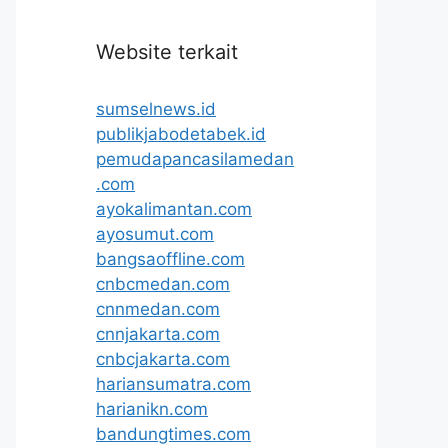
Website terkait
sumselnews.id
publikjabodetabek.id
pemudapancasilamedan
.com
ayokalimantan.com
ayosumut.com
bangsaoffline.com
cnbcmedan.com
cnnmedan.com
cnnjakarta.com
cnbcjakarta.com
hariansumatra.com
harianikn.com
bandungtimes.com