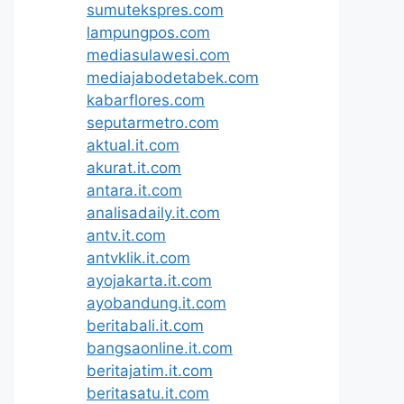
sumutekspres.com
lampungpos.com
mediasulawesi.com
mediajabodetabek.com
kabarflores.com
seputarmetro.com
aktual.it.com
akurat.it.com
antara.it.com
analisadaily.it.com
antv.it.com
antvklik.it.com
ayojakarta.it.com
ayobandung.it.com
beritabali.it.com
bangsaonline.it.com
beritajatim.it.com
beritasatu.it.com