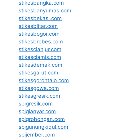
stikesbangka.com
stikesbanyumas.com
stikesbekasi.com
stikesblitar.com
stikesbogor.com
stikesbrebes.com
stikescianjur.com
stikesciamis.com
stikesdemak.com
stikesgarut.com
stikesgorontalo.com
stikesgowa.com
stikesgresik.com
spigresik.com
spigianyar.com
spigrobongan.com
spigunungkidul.com
spijember.com