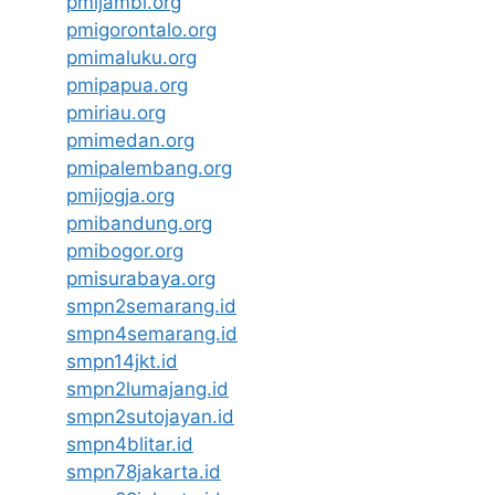
pmijambi.org
pmigorontalo.org
pmimaluku.org
pmipapua.org
pmiriau.org
pmimedan.org
pmipalembang.org
pmijogja.org
pmibandung.org
pmibogor.org
pmisurabaya.org
smpn2semarang.id
smpn4semarang.id
smpn14jkt.id
smpn2lumajang.id
smpn2sutojayan.id
smpn4blitar.id
smpn78jakarta.id