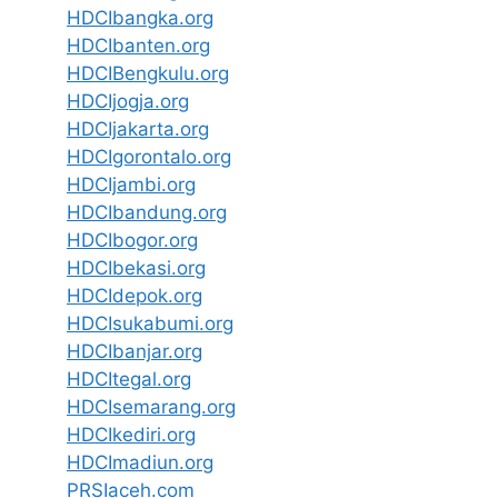
HDCIbangka.org
HDCIbanten.org
HDCIBengkulu.org
HDCIjogja.org
HDCIjakarta.org
HDCIgorontalo.org
HDCIjambi.org
HDCIbandung.org
HDCIbogor.org
HDCIbekasi.org
HDCIdepok.org
HDCIsukabumi.org
HDCIbanjar.org
HDCItegal.org
HDCIsemarang.org
HDCIkediri.org
HDCImadiun.org
PRSIaceh.com