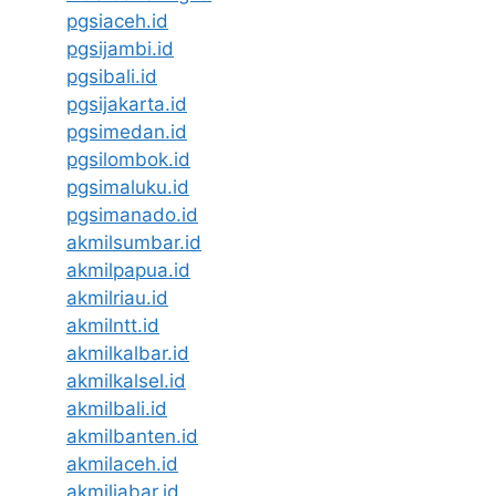
pgsiaceh.id
pgsijambi.id
pgsibali.id
pgsijakarta.id
pgsimedan.id
pgsilombok.id
pgsimaluku.id
pgsimanado.id
akmilsumbar.id
akmilpapua.id
akmilriau.id
akmilntt.id
akmilkalbar.id
akmilkalsel.id
akmilbali.id
akmilbanten.id
akmilaceh.id
akmiljabar.id