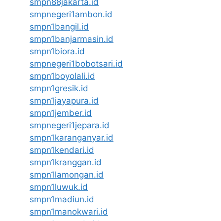
smpn88jakarta.id
smpnegeri1ambon.id
smpn1bangil.id
smpn1banjarmasin.id
smpn1biora.id
smpnegeri1bobotsari.id
smpn1boyolali.id
smpn1gresik.id
smpn1jayapura.id
smpn1jember.id
smpnegeri1jepara.id
smpn1karanganyar.id
smpn1kendari.id
smpn1kranggan.id
smpn1lamongan.id
smpn1luwuk.id
smpn1madiun.id
smpn1manokwari.id