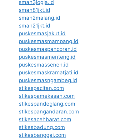
sman3jogja.id
sman81jkt.id
sman2malang.id
sman21jkt.id
puskesmasjakut.id
puskesmasmampang.id
puskesmaspancoran.id
puskesmasmenteng.id
puskesmassenen.id
puskesmaskramatjati.id
puskesmasngambeg.id
stikespacitan.com
stikespamekasan.com
stikespandeglang.com
stikespangandaran.com
stikesacehbarat.com
stikesbadung.com
stikesbanggai.com