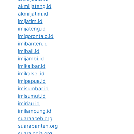
akmiljateng.id
akmiljatim.id
imijatim.id
imijateng.id
imigorontalo.id
imibanten.id
imibali.id
imijambi.id
imikalbar.id
imikalsel.id
imipapua.id
imisumbar.id
imisumut.id
imiriau.id
imilampung.id
suaraaceh.org
suarabanten.org
suarajogja.org