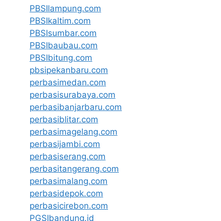
PBSIlampung.com
PBSIkaltim.com
PBSIsumbar.com
PBSIbaubau.com
PBSIbitung.com
pbsipekanbaru.com
perbasimedan.com
perbasisurabaya.com
perbasibanjarbaru.com
perbasiblitar.com
perbasimagelang.com
perbasijambi.com
perbasiserang.com
perbasitangerang.com
perbasimalang.com
perbasidepok.com
perbasicirebon.com
PGSIbandung.id