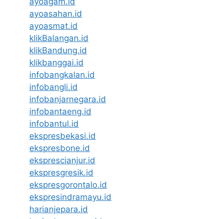
ayoagam.id
ayoasahan.id
ayoasmat.id
klikBalangan.id
klikBandung.id
klikbanggai.id
infobangkalan.id
infobangli.id
infobanjarnegara.id
infobantaeng.id
infobantul.id
ekspresbekasi.id
ekspresbone.id
eksprescianjur.id
ekspresgresik.id
ekspresgorontalo.id
ekspresindramayu.id
harianjepara.id