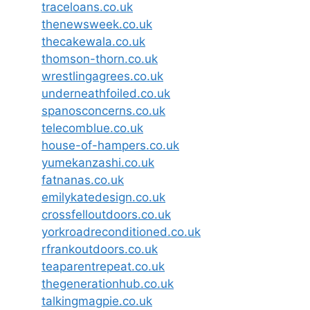
traceloans.co.uk
thenewsweek.co.uk
thecakewala.co.uk
thomson-thorn.co.uk
wrestlingagrees.co.uk
underneathfoiled.co.uk
spanosconcerns.co.uk
telecomblue.co.uk
house-of-hampers.co.uk
yumekanzashi.co.uk
fatnanas.co.uk
emilykatedesign.co.uk
crossfelloutdoors.co.uk
yorkroadreconditioned.co.uk
rfrankoutdoors.co.uk
teaparentrepeat.co.uk
thegenerationhub.co.uk
talkingmagpie.co.uk