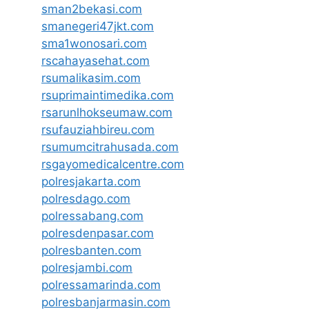
sman2bekasi.com
smanegeri47jkt.com
sma1wonosari.com
rscahayasehat.com
rsumalikasim.com
rsuprimaintimedika.com
rsarunlhokseumaw.com
rsufauziahbireu.com
rsumumcitrahusada.com
rsgayomedicalcentre.com
polresjakarta.com
polresdago.com
polressabang.com
polresdenpasar.com
polresbanten.com
polresjambi.com
polressamarinda.com
polresbanjarmasin.com