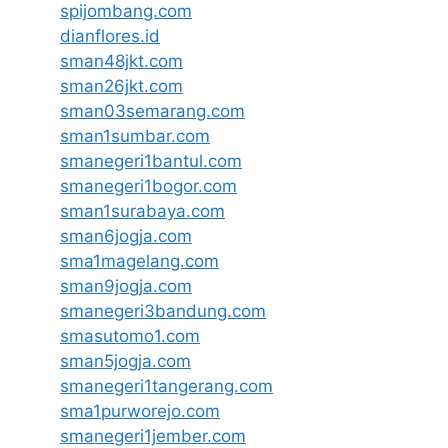
spijombang.com
dianflores.id
sman48jkt.com
sman26jkt.com
sman03semarang.com
sman1sumbar.com
smanegeri1bantul.com
smanegeri1bogor.com
sman1surabaya.com
sman6jogja.com
sma1magelang.com
sman9jogja.com
smanegeri3bandung.com
smasutomo1.com
sman5jogja.com
smanegeri1tangerang.com
sma1purworejo.com
smanegeri1jember.com