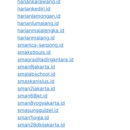
hariankarawang.id
hariankediri.id
harianlamongan.id
harianlumajang.id
harianmajalengka.id
harianmalang.id
smanics-serpong.id
smakstlouis.id
smapraditadirgantara.id
sman8jakarta.id
smalabschool.id
smaskanisius.id
sman2jakarta.id
sman68jkt.id
sman8yogyakarta.id
smasungguldel.id
sman1jogja.id
sman28dkijakarta.id