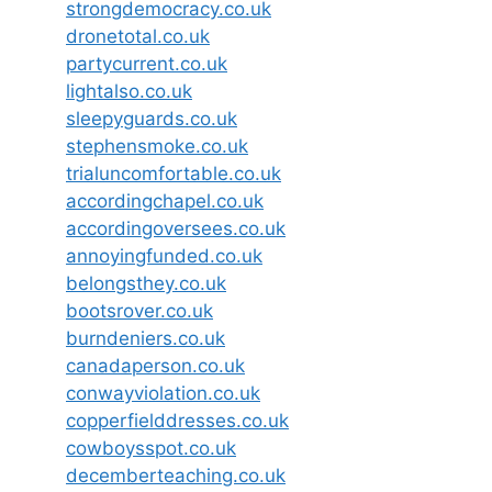
strongdemocracy.co.uk
dronetotal.co.uk
partycurrent.co.uk
lightalso.co.uk
sleepyguards.co.uk
stephensmoke.co.uk
trialuncomfortable.co.uk
accordingchapel.co.uk
accordingoversees.co.uk
annoyingfunded.co.uk
belongsthey.co.uk
bootsrover.co.uk
burndeniers.co.uk
canadaperson.co.uk
conwayviolation.co.uk
copperfielddresses.co.uk
cowboysspot.co.uk
decemberteaching.co.uk