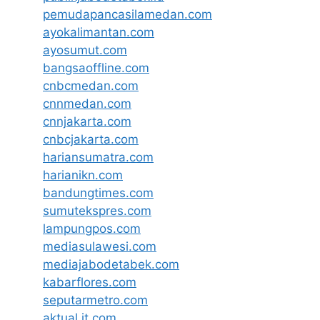
pemudapancasilamedan.com
ayokalimantan.com
ayosumut.com
bangsaoffline.com
cnbcmedan.com
cnnmedan.com
cnnjakarta.com
cnbcjakarta.com
hariansumatra.com
harianikn.com
bandungtimes.com
sumutekspres.com
lampungpos.com
mediasulawesi.com
mediajabodetabek.com
kabarflores.com
seputarmetro.com
aktual.it.com