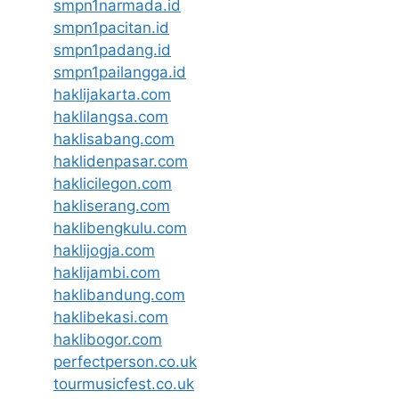
smpn1narmada.id
smpn1pacitan.id
smpn1padang.id
smpn1pailangga.id
haklijakarta.com
haklilangsa.com
haklisabang.com
haklidenpasar.com
haklicilegon.com
hakliserang.com
haklibengkulu.com
haklijogja.com
haklijambi.com
haklibandung.com
haklibekasi.com
haklibogor.com
perfectperson.co.uk
tourmusicfest.co.uk