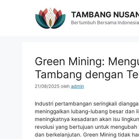
Langsung
ke
TAMBANG NUSA
isi
Bertumbuh Bersama Indonesia
Green Mining: Mengu
Tambang dengan Tek
21/08/2025
oleh
admin
Industri pertambangan seringkali diangg
meninggalkan lubang-lubang besar dan l
meningkatnya kesadaran akan isu lingku
revolusi yang bertujuan untuk mengubah w
dan berkelanjutan. Green Mining tidak h