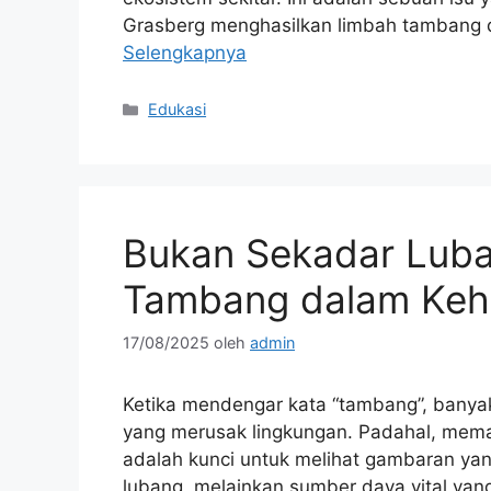
Grasberg menghasilkan limbah tambang d
Selengkapnya
Kategori
Edukasi
Bukan Sekadar Lub
Tambang dalam Keh
17/08/2025
oleh
admin
Ketika mendengar kata “tambang”, bany
yang merusak lingkungan. Padahal, me
adalah kunci untuk melihat gambaran ya
lubang, melainkan sumber daya vital yan