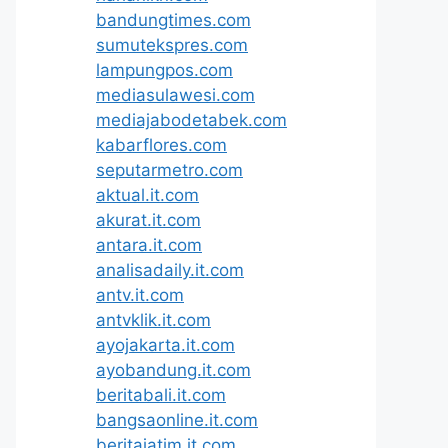
bandungtimes.com
sumutekspres.com
lampungpos.com
mediasulawesi.com
mediajabodetabek.com
kabarflores.com
seputarmetro.com
aktual.it.com
akurat.it.com
antara.it.com
analisadaily.it.com
antv.it.com
antvklik.it.com
ayojakarta.it.com
ayobandung.it.com
beritabali.it.com
bangsaonline.it.com
beritajatim.it.com