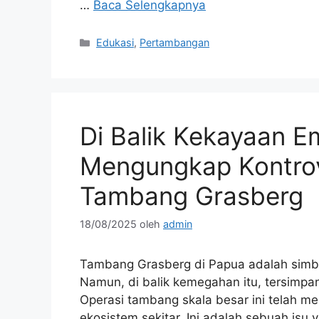
…
Baca Selengkapnya
Kategori
Edukasi
,
Pertambangan
Di Balik Kekayaan 
Mengungkap Kontrov
Tambang Grasberg
18/08/2025
oleh
admin
Tambang Grasberg di Papua adalah simb
Namun, di balik kemegahan itu, tersimpan
Operasi tambang skala besar ini telah m
ekosistem sekitar. Ini adalah sebuah isu y