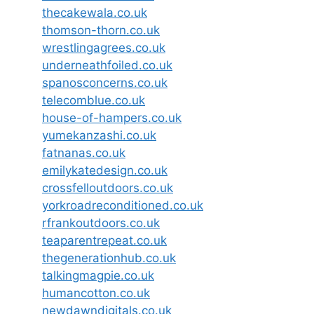
thecakewala.co.uk
thomson-thorn.co.uk
wrestlingagrees.co.uk
underneathfoiled.co.uk
spanosconcerns.co.uk
telecomblue.co.uk
house-of-hampers.co.uk
yumekanzashi.co.uk
fatnanas.co.uk
emilykatedesign.co.uk
crossfelloutdoors.co.uk
yorkroadreconditioned.co.uk
rfrankoutdoors.co.uk
teaparentrepeat.co.uk
thegenerationhub.co.uk
talkingmagpie.co.uk
humancotton.co.uk
newdawndigitals.co.uk