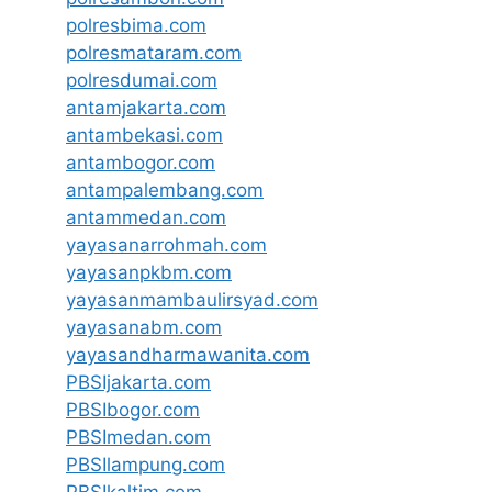
polresbima.com
polresmataram.com
polresdumai.com
antamjakarta.com
antambekasi.com
antambogor.com
antampalembang.com
antammedan.com
yayasanarrohmah.com
yayasanpkbm.com
yayasanmambaulirsyad.com
yayasanabm.com
yayasandharmawanita.com
PBSIjakarta.com
PBSIbogor.com
PBSImedan.com
PBSIlampung.com
PBSIkaltim.com