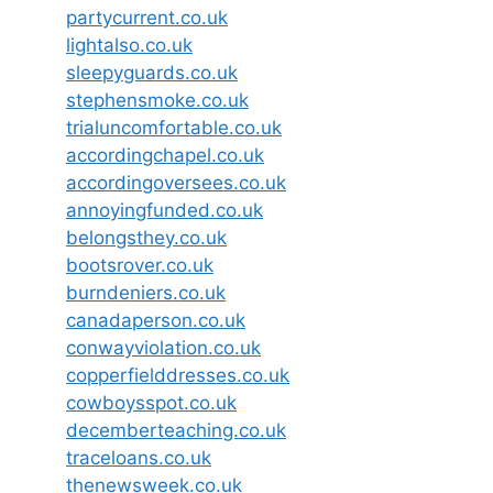
partycurrent.co.uk
lightalso.co.uk
sleepyguards.co.uk
stephensmoke.co.uk
trialuncomfortable.co.uk
accordingchapel.co.uk
accordingoversees.co.uk
annoyingfunded.co.uk
belongsthey.co.uk
bootsrover.co.uk
burndeniers.co.uk
canadaperson.co.uk
conwayviolation.co.uk
copperfielddresses.co.uk
cowboysspot.co.uk
decemberteaching.co.uk
traceloans.co.uk
thenewsweek.co.uk