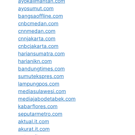
ayokalimantan.com
ayosumut.com
bangsaoffline.com
cnbcmedan.com
cnnmedan.com
cnnjakarta.com
cnbcjakarta.com
hariansumatra.com
harianikn.com
bandungtimes.com
sumutekspres.com
lampungpos.com
mediasulawesi.com
mediajabodetabek.com
kabarflores.com
seputarmetro.com
aktual.it.com
akurat.it.com