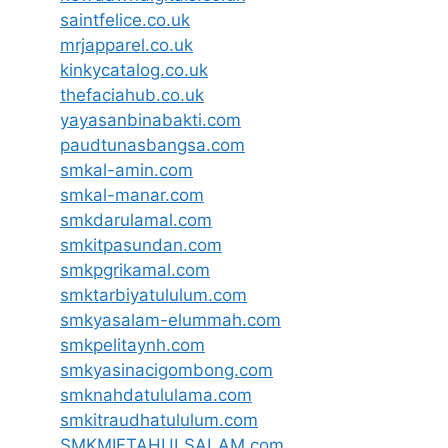
saintfelice.co.uk
mrjapparel.co.uk
kinkycatalog.co.uk
thefaciahub.co.uk
yayasanbinabakti.com
paudtunasbangsa.com
smkal-amin.com
smkal-manar.com
smkdarulamal.com
smkitpasundan.com
smkpgrikamal.com
smktarbiyatululum.com
smkyasalam-elummah.com
smkpelitaynh.com
smkyasinacigombong.com
smknahdatululama.com
smkitraudhatululum.com
SMKMIFTAHULSALAM.com