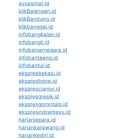
ayoasmat.id
klikBalangan.id
klikBandung.id
klikbanggai.id
infobangkalan.id
infobangli.id
infobanjarnegara.id
infobantaeng.id
infobantul.id
ekspresbekasi.id
ekspresbone.id
eksprescianjur.id
ekspresgresik.id
ekspresgorontalo.id
ekspresindramayu.id
harianjepara.id
hariankarawang.id
hariankediri.id