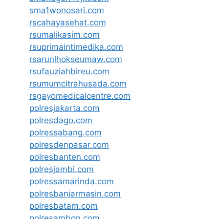
sma1wonosari.com
rscahayasehat.com
rsumalikasim.com
rsuprimaintimedika.com
rsarunlhokseumaw.com
rsufauziahbireu.com
rsumumcitrahusada.com
rsgayomedicalcentre.com
polresjakarta.com
polresdago.com
polressabang.com
polresdenpasar.com
polresbanten.com
polresjambi.com
polressamarinda.com
polresbanjarmasin.com
polresbatam.com
polresambon.com