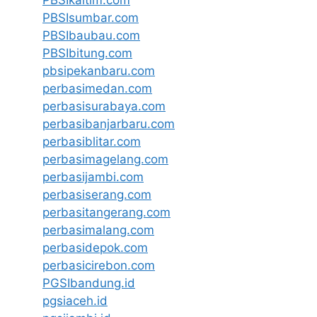
PBSIsumbar.com
PBSIbaubau.com
PBSIbitung.com
pbsipekanbaru.com
perbasimedan.com
perbasisurabaya.com
perbasibanjarbaru.com
perbasiblitar.com
perbasimagelang.com
perbasijambi.com
perbasiserang.com
perbasitangerang.com
perbasimalang.com
perbasidepok.com
perbasicirebon.com
PGSIbandung.id
pgsiaceh.id