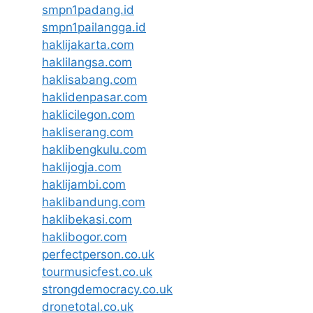
smpn1padang.id
smpn1pailangga.id
haklijakarta.com
haklilangsa.com
haklisabang.com
haklidenpasar.com
haklicilegon.com
hakliserang.com
haklibengkulu.com
haklijogja.com
haklijambi.com
haklibandung.com
haklibekasi.com
haklibogor.com
perfectperson.co.uk
tourmusicfest.co.uk
strongdemocracy.co.uk
dronetotal.co.uk