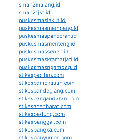
sman2malang.id
sman21jkt.id
puskesmasjakut.id
puskesmasmampang.id
puskesmaspancoran.id
puskesmasmenteng.id
puskesmassenen.id
puskesmaskramatjati.id
puskesmasngambeg.id
stikespacitan.com
stikespamekasan.com
stikespandeglang.com
stikespangandaran.com
stikesacehbarat.com
stikesbadung.com
stikesbanggai.com
stikesbangka.com
stikesbanyumas.com