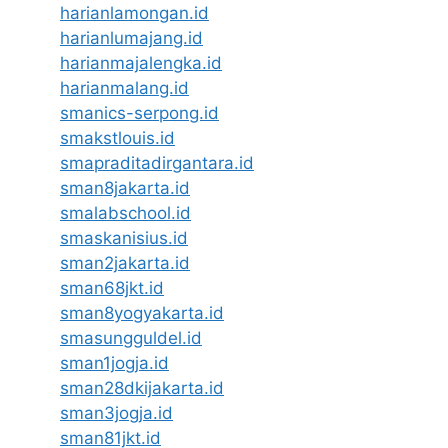
harianlamongan.id
harianlumajang.id
harianmajalengka.id
harianmalang.id
smanics-serpong.id
smakstlouis.id
smapraditadirgantara.id
sman8jakarta.id
smalabschool.id
smaskanisius.id
sman2jakarta.id
sman68jkt.id
sman8yogyakarta.id
smasungguldel.id
sman1jogja.id
sman28dkijakarta.id
sman3jogja.id
sman81jkt.id