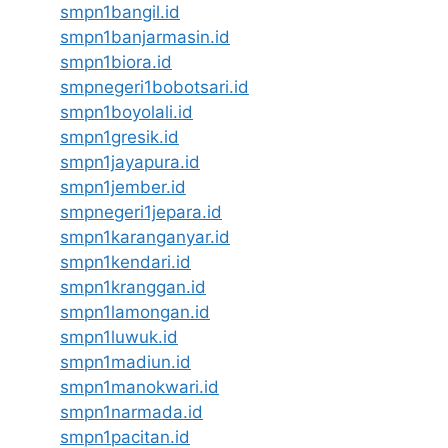
smpn1bangil.id
smpn1banjarmasin.id
smpn1biora.id
smpnegeri1bobotsari.id
smpn1boyolali.id
smpn1gresik.id
smpn1jayapura.id
smpn1jember.id
smpnegeri1jepara.id
smpn1karanganyar.id
smpn1kendari.id
smpn1kranggan.id
smpn1lamongan.id
smpn1luwuk.id
smpn1madiun.id
smpn1manokwari.id
smpn1narmada.id
smpn1pacitan.id