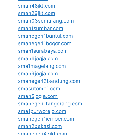
sman48jkt.com
sman26jkt.com
sman03semarang.com
sman1sumbar.com
smanegeri1bantul.com
smanegeri1bogor.com
sman1surabaya.com
sman6jogja.com
sma1magelang.com
sman9jogja.com
smanegeri3bandung.com
smasutomo1.com
sman5jogja.com
smanegeri1tangerang.com
sma1purworejo.com
smanegeri1jember.com
sman2bekasi.com
smanegeri47jkt.com