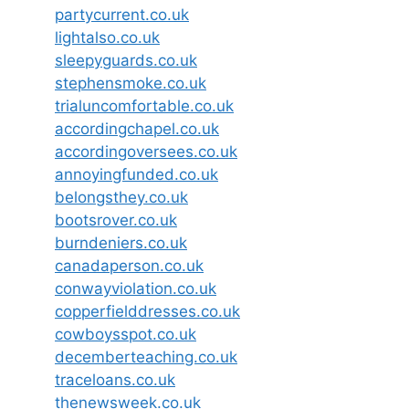
partycurrent.co.uk
lightalso.co.uk
sleepyguards.co.uk
stephensmoke.co.uk
trialuncomfortable.co.uk
accordingchapel.co.uk
accordingoversees.co.uk
annoyingfunded.co.uk
belongsthey.co.uk
bootsrover.co.uk
burndeniers.co.uk
canadaperson.co.uk
conwayviolation.co.uk
copperfielddresses.co.uk
cowboysspot.co.uk
decemberteaching.co.uk
traceloans.co.uk
thenewsweek.co.uk