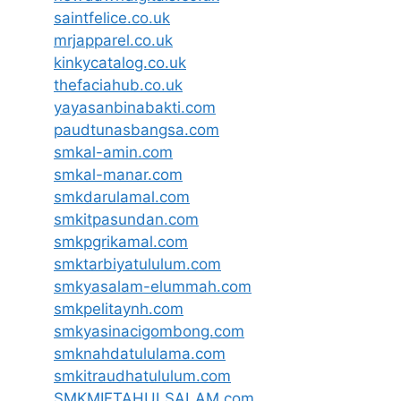
saintfelice.co.uk
mrjapparel.co.uk
kinkycatalog.co.uk
thefaciahub.co.uk
yayasanbinabakti.com
paudtunasbangsa.com
smkal-amin.com
smkal-manar.com
smkdarulamal.com
smkitpasundan.com
smkpgrikamal.com
smktarbiyatululum.com
smkyasalam-elummah.com
smkpelitaynh.com
smkyasinacigombong.com
smknahdatululama.com
smkitraudhatululum.com
SMKMIFTAHULSALAM.com