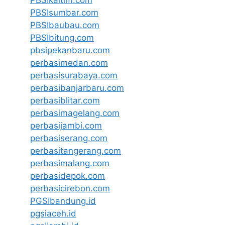
PBSIsumbar.com
PBSIbaubau.com
PBSIbitung.com
pbsipekanbaru.com
perbasimedan.com
perbasisurabaya.com
perbasibanjarbaru.com
perbasiblitar.com
perbasimagelang.com
perbasijambi.com
perbasiserang.com
perbasitangerang.com
perbasimalang.com
perbasidepok.com
perbasicirebon.com
PGSIbandung.id
pgsiaceh.id