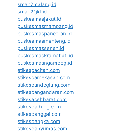
sman2malang.id
sman21jkt.id
puskesmasjakut.id
puskesmasmampang.id
puskesmaspancoran.id
puskesmasmenteng.id
puskesmassenen.id
puskesmaskramatjati.id
puskesmasngambeg.id
stikespacitan.com
stikespamekasan.com
stikespandeglang.com
stikespangandaran.com
stikesacehbarat.com
stikesbadung.com
stikesbanggai.com
stikesbangka.com
stikesbanyumas.com