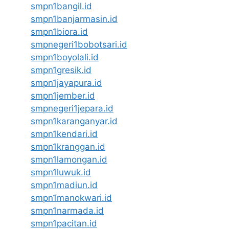
smpn1bangil.id
smpn1banjarmasin.id
smpn1biora.id
smpnegeri1bobotsari.id
smpn1boyolali.id
smpn1gresik.id
smpn1jayapura.id
smpn1jember.id
smpnegeri1jepara.id
smpn1karanganyar.id
smpn1kendari.id
smpn1kranggan.id
smpn1lamongan.id
smpn1luwuk.id
smpn1madiun.id
smpn1manokwari.id
smpn1narmada.id
smpn1pacitan.id