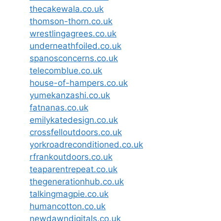
thecakewala.co.uk
thomson-thorn.co.uk
wrestlingagrees.co.uk
underneathfoiled.co.uk
spanosconcerns.co.uk
telecomblue.co.uk
house-of-hampers.co.uk
yumekanzashi.co.uk
fatnanas.co.uk
emilykatedesign.co.uk
crossfelloutdoors.co.uk
yorkroadreconditioned.co.uk
rfrankoutdoors.co.uk
teaparentrepeat.co.uk
thegenerationhub.co.uk
talkingmagpie.co.uk
humancotton.co.uk
newdawndigitals.co.uk