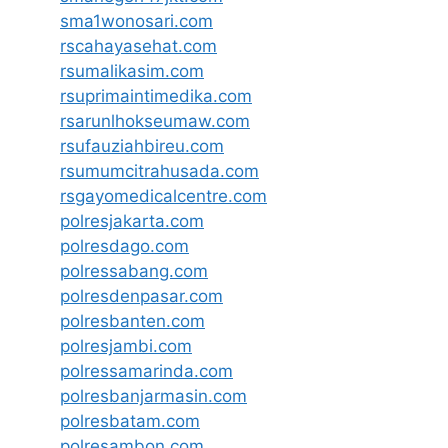
sma1wonosari.com
rscahayasehat.com
rsumalikasim.com
rsuprimaintimedika.com
rsarunlhokseumaw.com
rsufauziahbireu.com
rsumumcitrahusada.com
rsgayomedicalcentre.com
polresjakarta.com
polresdago.com
polressabang.com
polresdenpasar.com
polresbanten.com
polresjambi.com
polressamarinda.com
polresbanjarmasin.com
polresbatam.com
polresambon.com