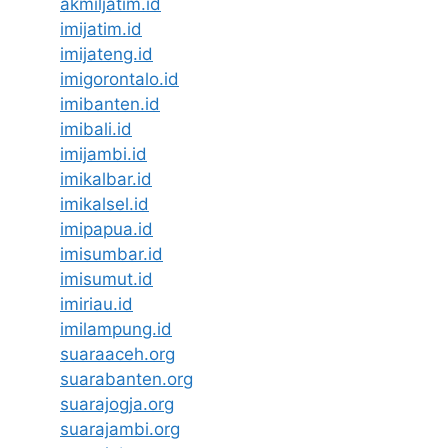
akmiljatim.id
imijatim.id
imijateng.id
imigorontalo.id
imibanten.id
imibali.id
imijambi.id
imikalbar.id
imikalsel.id
imipapua.id
imisumbar.id
imisumut.id
imiriau.id
imilampung.id
suaraaceh.org
suarabanten.org
suarajogja.org
suarajambi.org