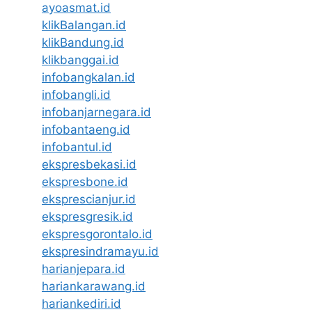
ayoasmat.id
klikBalangan.id
klikBandung.id
klikbanggai.id
infobangkalan.id
infobangli.id
infobanjarnegara.id
infobantaeng.id
infobantul.id
ekspresbekasi.id
ekspresbone.id
eksprescianjur.id
ekspresgresik.id
ekspresgorontalo.id
ekspresindramayu.id
harianjepara.id
hariankarawang.id
hariankediri.id