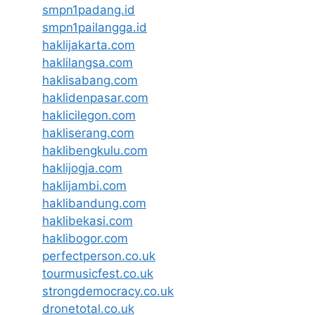
smpn1padang.id
smpn1pailangga.id
haklijakarta.com
haklilangsa.com
haklisabang.com
haklidenpasar.com
haklicilegon.com
hakliserang.com
haklibengkulu.com
haklijogja.com
haklijambi.com
haklibandung.com
haklibekasi.com
haklibogor.com
perfectperson.co.uk
tourmusicfest.co.uk
strongdemocracy.co.uk
dronetotal.co.uk