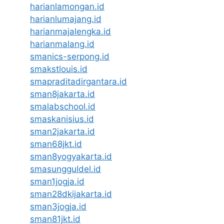
harianlamongan.id
harianlumajang.id
harianmajalengka.id
harianmalang.id
smanics-serpong.id
smakstlouis.id
smapraditadirgantara.id
sman8jakarta.id
smalabschool.id
smaskanisius.id
sman2jakarta.id
sman68jkt.id
sman8yogyakarta.id
smasungguldel.id
sman1jogja.id
sman28dkijakarta.id
sman3jogja.id
sman81jkt.id