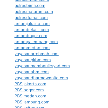
polresbima.com
polresmataram.com
polresdumai.com
antamjakarta.com
antambekasi.com
antambogor.com
antampalembang.com
antammedan.com
yayasanarrohmah.com
yayasanpkbm.com
yayasanmambaulirsyad.com
yayasanabm.com
yayasandharmawanita.com
PBSIjakarta.com
PBSIbogor.com
PBSImedan.com
PBSIlampung.com
PBSIkaltim.com