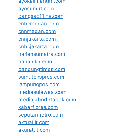
ayokalimantan.com
ayosumut.com
bangsaoffline.com
cnbcmedan.com
cnnmedan.com
cnnjakarta.com
cnbcjakarta.com
hariansumatra.com
harianikn.com
bandungtimes.com
sumutekspres.com
lampungpos.com
mediasulawesi.com
mediajabodetabek.com
kabarflores.com
seputarmetro.com
aktual.it.com
akurat.it.com