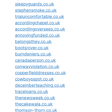
sleepyguards.co.uk
stephensmoke.co.uk
trialuncomfortable.co.uk
accordingchapel.co.uk
accordingoversees.co.uk
annoyingfunded.co.uk
belongsthey.co.uk
bootsrover.co.uk
burndeniers.co.uk
canadaperson.co.uk
conwayviolation.co.uk
copperfielddresses.co.uk
cowboysspot.co.uk
decemberteaching.co.uk
traceloans.co.uk
thenewsweek.co.uk
thecakewala.co.uk
thomson-thorn.co.uk