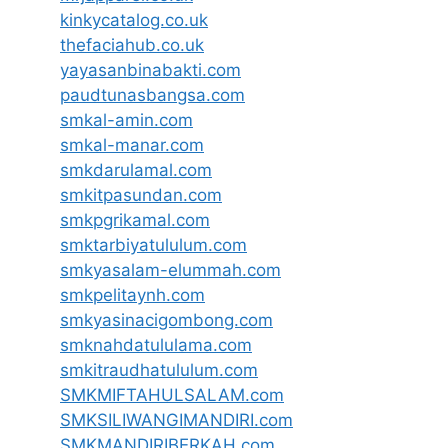
kinkycatalog.co.uk
thefaciahub.co.uk
yayasanbinabakti.com
paudtunasbangsa.com
smkal-amin.com
smkal-manar.com
smkdarulamal.com
smkitpasundan.com
smkpgrikamal.com
smktarbiyatululum.com
smkyasalam-elummah.com
smkpelitaynh.com
smkyasinacigombong.com
smknahdatululama.com
smkitraudhatululum.com
SMKMIFTAHULSALAM.com
SMKSILIWANGIMANDIRI.com
SMKMANDIRIBERKAH.com