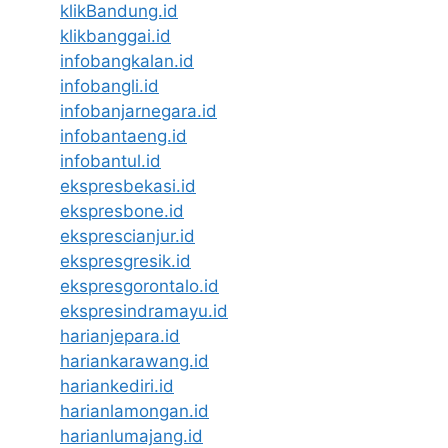
klikBandung.id
klikbanggai.id
infobangkalan.id
infobangli.id
infobanjarnegara.id
infobantaeng.id
infobantul.id
ekspresbekasi.id
ekspresbone.id
eksprescianjur.id
ekspresgresik.id
ekspresgorontalo.id
ekspresindramayu.id
harianjepara.id
hariankarawang.id
hariankediri.id
harianlamongan.id
harianlumajang.id