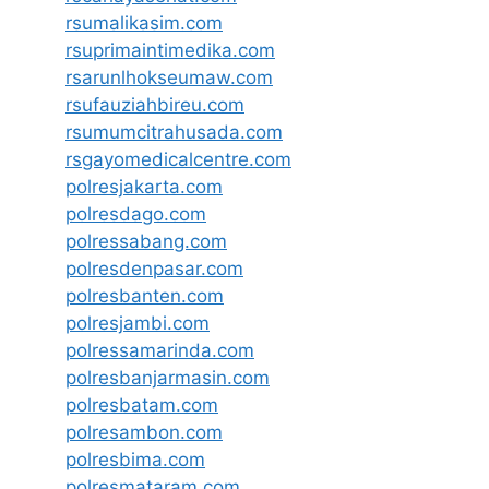
rsumalikasim.com
rsuprimaintimedika.com
rsarunlhokseumaw.com
rsufauziahbireu.com
rsumumcitrahusada.com
rsgayomedicalcentre.com
polresjakarta.com
polresdago.com
polressabang.com
polresdenpasar.com
polresbanten.com
polresjambi.com
polressamarinda.com
polresbanjarmasin.com
polresbatam.com
polresambon.com
polresbima.com
polresmataram.com