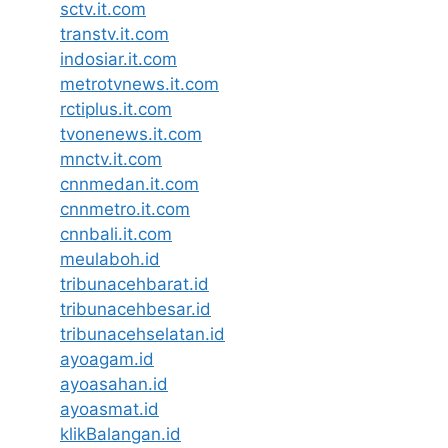
sctv.it.com
transtv.it.com
indosiar.it.com
metrotvnews.it.com
rctiplus.it.com
tvonenews.it.com
mnctv.it.com
cnnmedan.it.com
cnnmetro.it.com
cnnbali.it.com
meulaboh.id
tribunacehbarat.id
tribunacehbesar.id
tribunacehselatan.id
ayoagam.id
ayoasahan.id
ayoasmat.id
klikBalangan.id