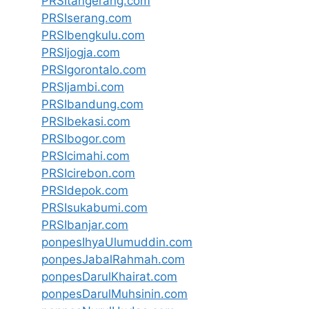
PRSItangerang.com
PRSIserang.com
PRSIbengkulu.com
PRSIjogja.com
PRSIgorontalo.com
PRSIjambi.com
PRSIbandung.com
PRSIbekasi.com
PRSIbogor.com
PRSIcimahi.com
PRSIcirebon.com
PRSIdepok.com
PRSIsukabumi.com
PRSIbanjar.com
ponpesIhyaUlumuddin.com
ponpesJabalRahmah.com
ponpesDarulKhairat.com
ponpesDarulMuhsinin.com