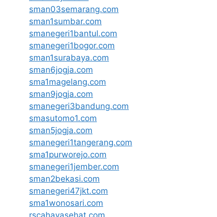
sman03semarang.com
sman1sumbar.com
smanegeri1bantul.com
smanegeri1bogor.com
sman1surabaya.com
sman6jogja.com
sma1magelang.com
sman9jogja.com
smanegeri3bandung.com
smasutomo1.com
sman5jogja.com
smanegeri1tangerang.com
sma1purworejo.com
smanegeri1jember.com
sman2bekasi.com
smanegeri47jkt.com
sma1wonosari.com
rscahayasehat.com