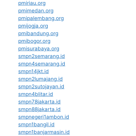
pmiriau.org
pmimedan.org
pmipalembang.org
pmijogja.org
pmibandung.org
pmibogor.org
pmisurabaya.org
smpn2semarang.id
smpn4semarang.id
smpn14jkt.id
smpn2lumajang.id
smpn2sutojayan.id
smpn4blitar.id
smpn78jakarta.id
smpn88jakarta.id
smpnegeri1ambon.id
smpn1bangil.id
smpn1banjarmasin.id