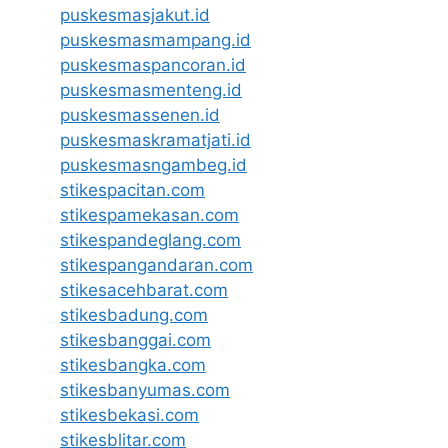
puskesmasjakut.id
puskesmasmampang.id
puskesmaspancoran.id
puskesmasmenteng.id
puskesmassenen.id
puskesmaskramatjati.id
puskesmasngambeg.id
stikespacitan.com
stikespamekasan.com
stikespandeglang.com
stikespangandaran.com
stikesacehbarat.com
stikesbadung.com
stikesbanggai.com
stikesbangka.com
stikesbanyumas.com
stikesbekasi.com
stikesblitar.com