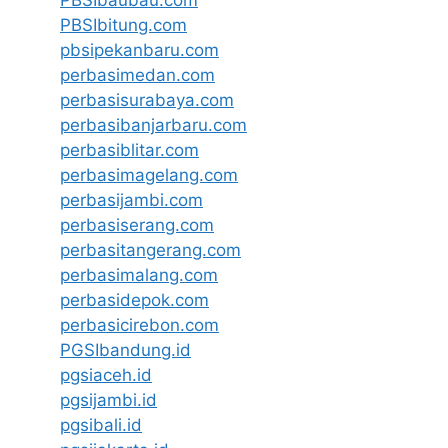
PBSIbitung.com
pbsipekanbaru.com
perbasimedan.com
perbasisurabaya.com
perbasibanjarbaru.com
perbasiblitar.com
perbasimagelang.com
perbasijambi.com
perbasiserang.com
perbasitangerang.com
perbasimalang.com
perbasidepok.com
perbasicirebon.com
PGSIbandung.id
pgsiaceh.id
pgsijambi.id
pgsibali.id