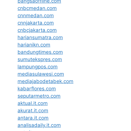
bangsaoffline.com
cnbcmedan.com
cnnmedan.com
cnnjakarta.com
cnbcjakarta.com
hariansumatra.com
harianikn.com
bandungtimes.com
sumutekspres.com
lampungpos.com
mediasulawesi.com
mediajabodetabek.com
kabarflores.com
seputarmetro.com
aktual.it.com
akurat.it.com
antara.it.com
analisadaily.it.com