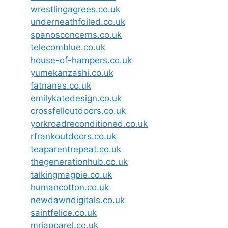
wrestlingagrees.co.uk
underneathfoiled.co.uk
spanosconcerns.co.uk
telecomblue.co.uk
house-of-hampers.co.uk
yumekanzashi.co.uk
fatnanas.co.uk
emilykatedesign.co.uk
crossfelloutdoors.co.uk
yorkroadreconditioned.co.uk
rfrankoutdoors.co.uk
teaparentrepeat.co.uk
thegenerationhub.co.uk
talkingmagpie.co.uk
humancotton.co.uk
newdawndigitals.co.uk
saintfelice.co.uk
mrjapparel.co.uk