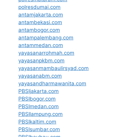
polresdumai.com
antamjakarta.com
antambekasi.com
antambogor.com
antampalembang.com
antammedan.com
yayasanarrohmah.com
yayasanpkbm.com
yayasanmambaulirsyad.com
yayasanabm.com
yayasandharmawanita.com
PBSIjakarta.com
PBSIbogor.com
PBSImedan.com
PBSIlampung.com
PBSIkaltim.com
PBSIsumbar.com
PBSIbaubau.com