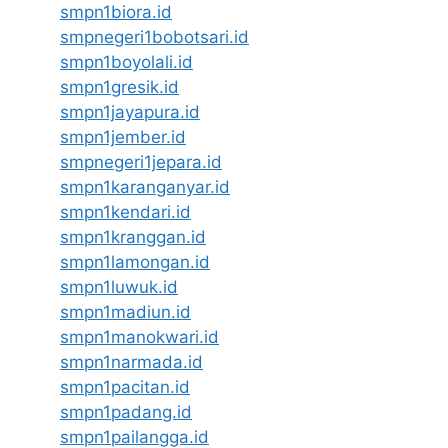
smpn1biora.id
smpnegeri1bobotsari.id
smpn1boyolali.id
smpn1gresik.id
smpn1jayapura.id
smpn1jember.id
smpnegeri1jepara.id
smpn1karanganyar.id
smpn1kendari.id
smpn1kranggan.id
smpn1lamongan.id
smpn1luwuk.id
smpn1madiun.id
smpn1manokwari.id
smpn1narmada.id
smpn1pacitan.id
smpn1padang.id
smpn1pailangga.id