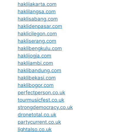
haklijakarta.com
haklilangsa.com
haklisabang.com
haklidenpasar.com
haklicilegon.com
hakliserang.com
haklibengkulu.com
haklijogja.com
haklijambi.com
haklibandung.com
haklibekasi.com
haklibogor.com
perfectperson.co.uk
tourmusicfest.co.uk
strongdemocracy.co.uk
dronetotal.co.uk
partycurrent.co.uk
lightalso.co.uk