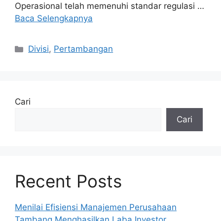
Operasional telah memenuhi standar regulasi …
Baca Selengkapnya
Kategori
Divisi
,
Pertambangan
Cari
Cari
Recent Posts
Menilai Efisiensi Manajemen Perusahaan
Tambang Menghasilkan Laba Investor