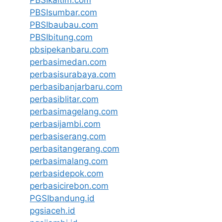
PBSIsumbar.com
PBSIbaubau.com
PBSIbitung.com
pbsipekanbaru.com
perbasimedan.com
perbasisurabaya.com
perbasibanjarbaru.com
perbasiblitar.com
perbasimagelang.com
perbasijambi.com
perbasiserang.com
perbasitangerang.com
perbasimalang.com
perbasidepok.com
perbasicirebon.com
PGSIbandung.id
pgsiaceh.id