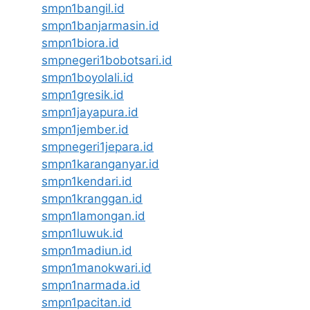
smpn1bangil.id
smpn1banjarmasin.id
smpn1biora.id
smpnegeri1bobotsari.id
smpn1boyolali.id
smpn1gresik.id
smpn1jayapura.id
smpn1jember.id
smpnegeri1jepara.id
smpn1karanganyar.id
smpn1kendari.id
smpn1kranggan.id
smpn1lamongan.id
smpn1luwuk.id
smpn1madiun.id
smpn1manokwari.id
smpn1narmada.id
smpn1pacitan.id