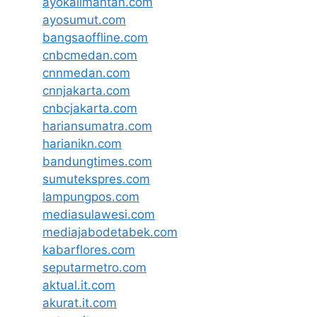
ayokalimantan.com
ayosumut.com
bangsaoffline.com
cnbcmedan.com
cnnmedan.com
cnnjakarta.com
cnbcjakarta.com
hariansumatra.com
harianikn.com
bandungtimes.com
sumutekspres.com
lampungpos.com
mediasulawesi.com
mediajabodetabek.com
kabarflores.com
seputarmetro.com
aktual.it.com
akurat.it.com