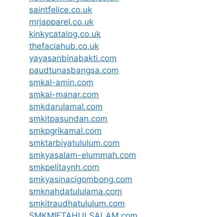
saintfelice.co.uk
mrjapparel.co.uk
kinkycatalog.co.uk
thefaciahub.co.uk
yayasanbinabakti.com
paudtunasbangsa.com
smkal-amin.com
smkal-manar.com
smkdarulamal.com
smkitpasundan.com
smkpgrikamal.com
smktarbiyatululum.com
smkyasalam-elummah.com
smkpelitaynh.com
smkyasinacigombong.com
smknahdatululama.com
smkitraudhatululum.com
SMKMIFTAHULSALAM.com