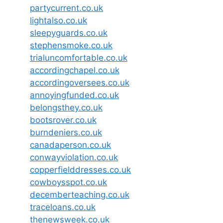
partycurrent.co.uk
lightalso.co.uk
sleepyguards.co.uk
stephensmoke.co.uk
trialuncomfortable.co.uk
accordingchapel.co.uk
accordingoversees.co.uk
annoyingfunded.co.uk
belongsthey.co.uk
bootsrover.co.uk
burndeniers.co.uk
canadaperson.co.uk
conwayviolation.co.uk
copperfielddresses.co.uk
cowboysspot.co.uk
decemberteaching.co.uk
traceloans.co.uk
thenewsweek.co.uk