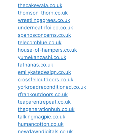
thecakewala.co.uk
thomson-thorn.co.uk
wrestlingagrees.co.uk
underneathfoiled.co.uk
spanosconcerns.co.uk
telecomblue.co.uk
house-of-hampers.co.uk
yumekanzashi.co.uk
fatnanas.co.uk
emilykatedesign.co.uk
crossfelloutdoors.co.uk
yorkroadreconditioned.co.uk
rfrankoutdoors.co.uk
teaparentrepeat.co.uk
thegenerationhub.co.uk
talkingmagpie.co.uk
humancotton.co.uk
newdawndigitals.co.uk