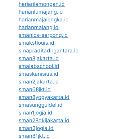
harianlamongan.id
harianlumajang.id
harianmajalengka.id
harianmalang.id
smanics-serpong.id
smakstlouis.id
smapraditadirgantara.id
sman8jakarta.id
smalabschool.id
smaskanisius.id
sman2jakarta.id
sman68jkt.id
sman8yogyakarta.id
smasungguldel.id
sman1jogja.id
sman28dkijakarta.id
sman3jogja.id
sman81jkt.id