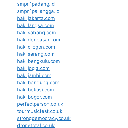
smpn1padang.id
smpn1pailangga.id
haklijakarta.com
haklilangsa.com
haklisabang.com
haklidenpasar.com
haklicilegon.com
hakliserang.com
haklibengkulu.com
haklijogja.com
haklijambi.com
haklibandung.com
haklibekasi.com
haklibogor.com
perfectperson.co.uk
tourmusicfest.co.uk
strongdemocracy.co.uk
dronetotal.co.uk