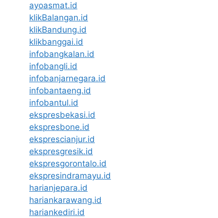
ayoasmat.id
klikBalangan.id
klikBandung.id
klikbanggai.id
infobangkalan.id
infobangli.id
infobanjarnegara.id
infobantaeng.id
infobantul.id
ekspresbekasi.id
ekspresbone.id
eksprescianjur.id
ekspresgresik.id
ekspresgorontalo.id
ekspresindramayu.id
harianjepara.id
hariankarawang.id
hariankediri.id