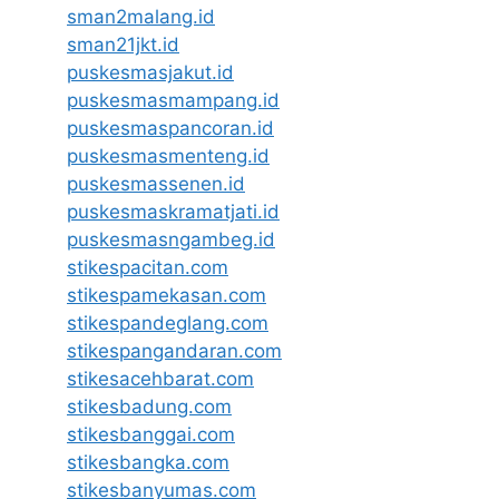
sman2malang.id
sman21jkt.id
puskesmasjakut.id
puskesmasmampang.id
puskesmaspancoran.id
puskesmasmenteng.id
puskesmassenen.id
puskesmaskramatjati.id
puskesmasngambeg.id
stikespacitan.com
stikespamekasan.com
stikespandeglang.com
stikespangandaran.com
stikesacehbarat.com
stikesbadung.com
stikesbanggai.com
stikesbangka.com
stikesbanyumas.com