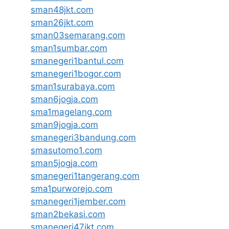
sman48jkt.com
sman26jkt.com
sman03semarang.com
sman1sumbar.com
smanegeri1bantul.com
smanegeri1bogor.com
sman1surabaya.com
sman6jogja.com
sma1magelang.com
sman9jogja.com
smanegeri3bandung.com
smasutomo1.com
sman5jogja.com
smanegeri1tangerang.com
sma1purworejo.com
smanegeri1jember.com
sman2bekasi.com
smanegeri47jkt.com