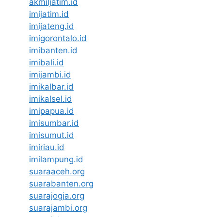
akmiljatim.id
imijatim.id
imijateng.id
imigorontalo.id
imibanten.id
imibali.id
imijambi.id
imikalbar.id
imikalsel.id
imipapua.id
imisumbar.id
imisumut.id
imiriau.id
imilampung.id
suaraaceh.org
suarabanten.org
suarajogja.org
suarajambi.org