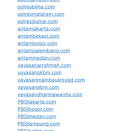
polresbima.com
polresmataram.com
polresdumai.com
antamjakarta.com
antambekasi.com
antambogor.com
antampalembang.com
antammedan.com
yayasanarrohmah.com
yayasanpkbm.com
yayasanmambaulirsyad.com
yayasanabm.com
yayasandharmawanita.com
PBSIjakarta.com
PBSIbogor.com
PBSImedan.com
PBSIlampung.com
PBSIkaltim.com