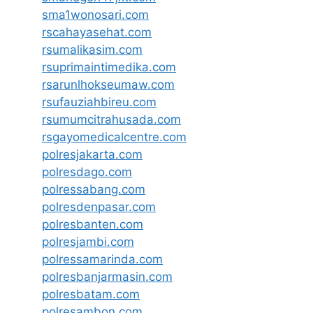
sma1wonosari.com
rscahayasehat.com
rsumalikasim.com
rsuprimaintimedika.com
rsarunlhokseumaw.com
rsufauziahbireu.com
rsumumcitrahusada.com
rsgayomedicalcentre.com
polresjakarta.com
polresdago.com
polressabang.com
polresdenpasar.com
polresbanten.com
polresjambi.com
polressamarinda.com
polresbanjarmasin.com
polresbatam.com
polresambon.com