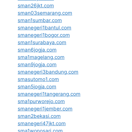
sman26jkt.com
sman03semarang.com
sman1sumbar.com
smanegeri1bantul.com
smanegeri1bogor.com
sman1surabaya.com
sman6jogja.com
sma1magelang.com
sman9jogja.com
smanegeri3bandung.com
smasutomo1.com
sman5jogja.com
smanegeri1tangerang.com
sma1purworejo.com
smanegeri1jember.com
sman2bekasi.com
smanegeri47jkt.com
sma1wonosari.com