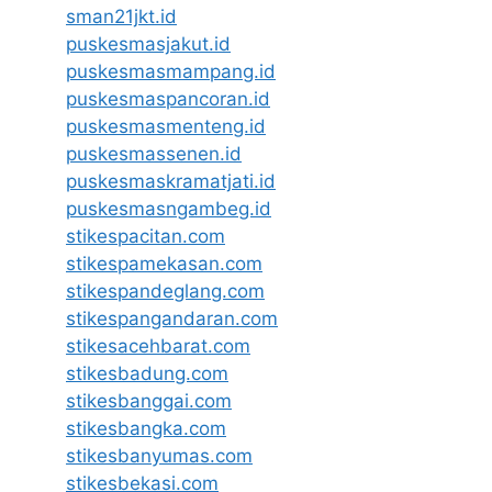
sman21jkt.id
puskesmasjakut.id
puskesmasmampang.id
puskesmaspancoran.id
puskesmasmenteng.id
puskesmassenen.id
puskesmaskramatjati.id
puskesmasngambeg.id
stikespacitan.com
stikespamekasan.com
stikespandeglang.com
stikespangandaran.com
stikesacehbarat.com
stikesbadung.com
stikesbanggai.com
stikesbangka.com
stikesbanyumas.com
stikesbekasi.com