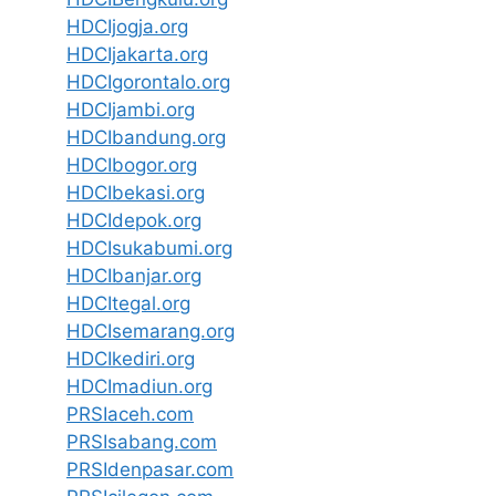
HDCIjogja.org
HDCIjakarta.org
HDCIgorontalo.org
HDCIjambi.org
HDCIbandung.org
HDCIbogor.org
HDCIbekasi.org
HDCIdepok.org
HDCIsukabumi.org
HDCIbanjar.org
HDCItegal.org
HDCIsemarang.org
HDCIkediri.org
HDCImadiun.org
PRSIaceh.com
PRSIsabang.com
PRSIdenpasar.com