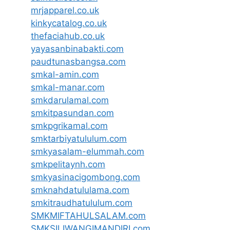
mrjapparel.co.uk
kinkycatalog.co.uk
thefaciahub.co.uk
yayasanbinabakti.com
paudtunasbangsa.com
smkal-amin.com
smkal-manar.com
smkdarulamal.com
smkitpasundan.com
smkpgrikamal.com
smktarbiyatululum.com
smkyasalam-elummah.com
smkpelitaynh.com
smkyasinacigombong.com
smknahdatululama.com
smkitraudhatululum.com
SMKMIFTAHULSALAM.com
SMKSILIWANGIMANDIRI.com