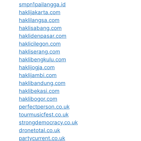
smpn1pailangga.id
haklijakarta.com
haklilangsa.com
haklisabang.com
haklidenpasar.com
haklicilegon.com
hakliserang.com
haklibengkulu.com
haklijogja.com
haklijambi.com
haklibandung.com
haklibekasi.com
haklibogor.com
perfectperson.co.uk
tourmusicfest.co.uk
strongdemocracy.co.uk
dronetotal.co.uk
partycurrent.co.uk