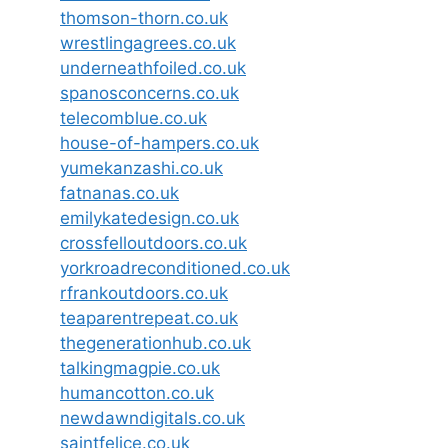
thomson-thorn.co.uk
wrestlingagrees.co.uk
underneathfoiled.co.uk
spanosconcerns.co.uk
telecomblue.co.uk
house-of-hampers.co.uk
yumekanzashi.co.uk
fatnanas.co.uk
emilykatedesign.co.uk
crossfelloutdoors.co.uk
yorkroadreconditioned.co.uk
rfrankoutdoors.co.uk
teaparentrepeat.co.uk
thegenerationhub.co.uk
talkingmagpie.co.uk
humancotton.co.uk
newdawndigitals.co.uk
saintfelice.co.uk