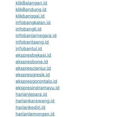
klikBalangan.id
klikBandung.id
klikbanggai.id
infobangkalan.id
infobangli.id
infobanjarnegara.id
infobantaeng.id
infobantul.id
ekspresbekasi.id
ekspresbone.id
eksprescianjur.id
ekspresgresik.id
ekspresgorontalo.id
ekspresindramayu.id
harianjepara.id
hariankarawang.id
hariankediri.id
harianlamongan.id