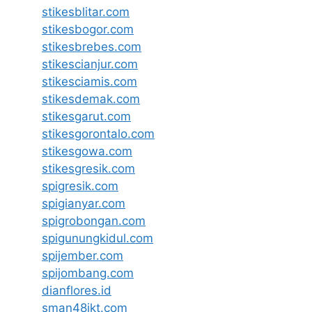
stikesblitar.com
stikesbogor.com
stikesbrebes.com
stikescianjur.com
stikesciamis.com
stikesdemak.com
stikesgarut.com
stikesgorontalo.com
stikesgowa.com
stikesgresik.com
spigresik.com
spigianyar.com
spigrobongan.com
spigunungkidul.com
spijember.com
spijombang.com
dianflores.id
sman48jkt.com