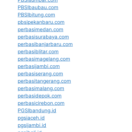
PBSIbaubau.com
PBSIbitung.com
pbsipekanbaru.com
perbasimedan.com
perbasisurabaya.com
perbasibanjarbaru.com
perbasiblitar.com
perbasimagelang.com
perbasijambi.com
perbasiserang.com
perbasitangerang.com
perbasimalang.com
perbasidepok.com
perbasicirebon.com
PGSIbandung.id
pgsiaceh.id
pgsijambi.id