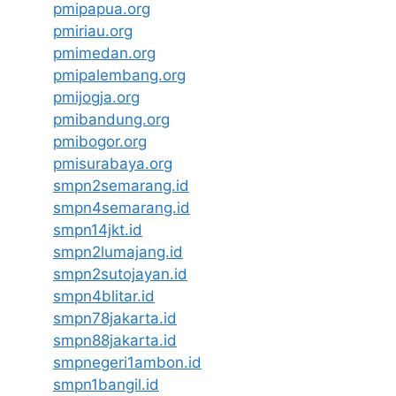
pmipapua.org
pmiriau.org
pmimedan.org
pmipalembang.org
pmijogja.org
pmibandung.org
pmibogor.org
pmisurabaya.org
smpn2semarang.id
smpn4semarang.id
smpn14jkt.id
smpn2lumajang.id
smpn2sutojayan.id
smpn4blitar.id
smpn78jakarta.id
smpn88jakarta.id
smpnegeri1ambon.id
smpn1bangil.id