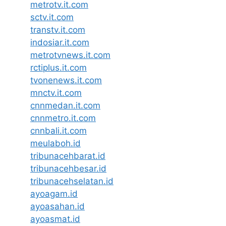
metrotv.it.com
sctv.it.com
transtv.it.com
indosiar.it.com
metrotvnews.it.com
rctiplus.it.com
tvonenews.it.com
mnctv.it.com
cnnmedan.it.com
cnnmetro.it.com
cnnbali.it.com
meulaboh.id
tribunacehbarat.id
tribunacehbesar.id
tribunacehselatan.id
ayoagam.id
ayoasahan.id
ayoasmat.id