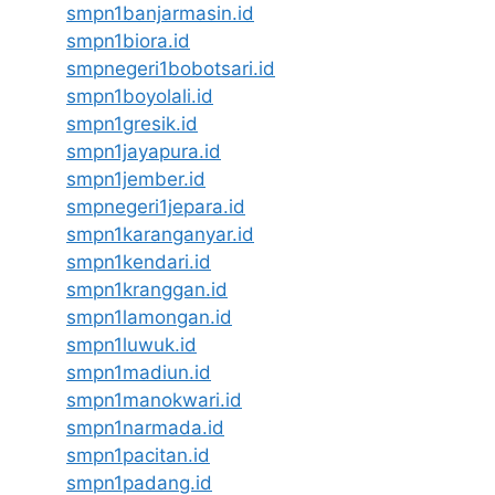
smpn1banjarmasin.id
smpn1biora.id
smpnegeri1bobotsari.id
smpn1boyolali.id
smpn1gresik.id
smpn1jayapura.id
smpn1jember.id
smpnegeri1jepara.id
smpn1karanganyar.id
smpn1kendari.id
smpn1kranggan.id
smpn1lamongan.id
smpn1luwuk.id
smpn1madiun.id
smpn1manokwari.id
smpn1narmada.id
smpn1pacitan.id
smpn1padang.id