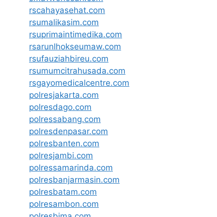
rscahayasehat.com
rsumalikasim.com
rsuprimaintimedika.com
rsarunlhokseumaw.com
rsufauziahbireu.com
rsumumcitrahusada.com
rsgayomedicalcentre.com
polresjakarta.com
polresdago.com
polressabang.com
polresdenpasar.com
polresbanten.com
polresjambi.com
polressamarinda.com
polresbanjarmasin.com
polresbatam.com
polresambon.com
polresbima.com