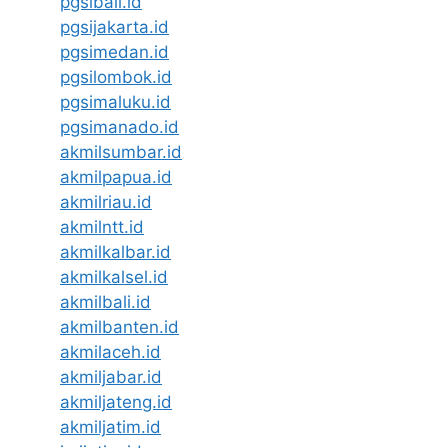
pgsibali.id
pgsijakarta.id
pgsimedan.id
pgsilombok.id
pgsimaluku.id
pgsimanado.id
akmilsumbar.id
akmilpapua.id
akmilriau.id
akmilntt.id
akmilkalbar.id
akmilkalsel.id
akmilbali.id
akmilbanten.id
akmilaceh.id
akmiljabar.id
akmiljateng.id
akmiljatim.id