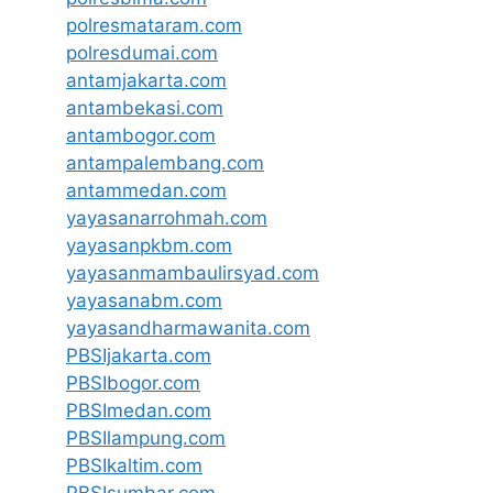
polresmataram.com
polresdumai.com
antamjakarta.com
antambekasi.com
antambogor.com
antampalembang.com
antammedan.com
yayasanarrohmah.com
yayasanpkbm.com
yayasanmambaulirsyad.com
yayasanabm.com
yayasandharmawanita.com
PBSIjakarta.com
PBSIbogor.com
PBSImedan.com
PBSIlampung.com
PBSIkaltim.com
PBSIsumbar.com