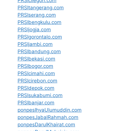
PRSIcilegon.com
PRSItangerang.com
PRSIserang.com
PRSIbengkulu.com
PRSIjogja.com
PRSIgorontalo.com
PRSIjambi.com
PRSIbandung.com
PRSIbekasi.com
PRSIbogor.com
PRSIcimahi.com
PRSIcirebon.com
PRSIdepok.com
PRSIsukabumi.com
PRSIbanjar.com
ponpesIhyaUlumuddin.com
ponpesJabalRahmah.com
ponpesDarulKhairat.com