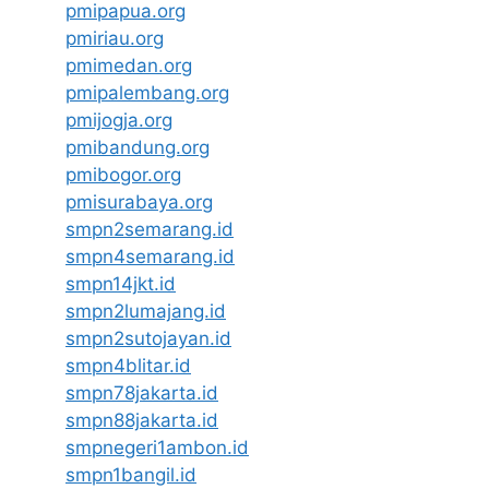
pmipapua.org
pmiriau.org
pmimedan.org
pmipalembang.org
pmijogja.org
pmibandung.org
pmibogor.org
pmisurabaya.org
smpn2semarang.id
smpn4semarang.id
smpn14jkt.id
smpn2lumajang.id
smpn2sutojayan.id
smpn4blitar.id
smpn78jakarta.id
smpn88jakarta.id
smpnegeri1ambon.id
smpn1bangil.id