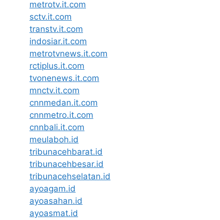
metrotv.it.com
sctv.it.com
transtv.it.com
indosiar.it.com
metrotvnews.it.com
rctiplus.it.com
tvonenews.it.com
mnctv.it.com
cnnmedan.it.com
cnnmetro.it.com
cnnbali.it.com
meulaboh.id
tribunacehbarat.id
tribunacehbesar.id
tribunacehselatan.id
ayoagam.id
ayoasahan.id
ayoasmat.id