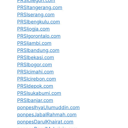
PRSIcilegon.com
PRSItangerang.com
PRSIserang.com
PRSIbengkulu.com
PRSIjogja.com
PRSIgorontalo.com
PRSIjambi.com
PRSIbandung.com
PRSIbekasi.com
PRSIbogor.com
PRSIcimahi.com
PRSIcirebon.com
PRSIdepok.com
PRSIsukabumi.com
PRSIbanjar.com
ponpesIhyaUlumuddin.com
ponpesJabalRahmah.com
ponpesDarulKhairat.com