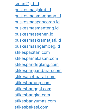
sman21jkt.id
puskesmasjakut.id
puskesmasmampang.id
puskesmaspancoran.id
puskesmasmenteng.id
puskesmassenen.id
puskesmaskramatjati.id
puskesmasngambeg.id
stikespacitan.com
stikespamekasan.com
stikespandeglang.com
stikespangandaran.com
stikesacehbarat.com
stikesbadung.com
stikesbanggai.com
stikesbangka.com
stikesbanyumas.com
stikesbekasi.com