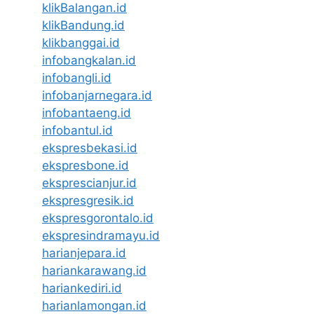
klikBalangan.id
klikBandung.id
klikbanggai.id
infobangkalan.id
infobangli.id
infobanjarnegara.id
infobantaeng.id
infobantul.id
ekspresbekasi.id
ekspresbone.id
eksprescianjur.id
ekspresgresik.id
ekspresgorontalo.id
ekspresindramayu.id
harianjepara.id
hariankarawang.id
hariankediri.id
harianlamongan.id