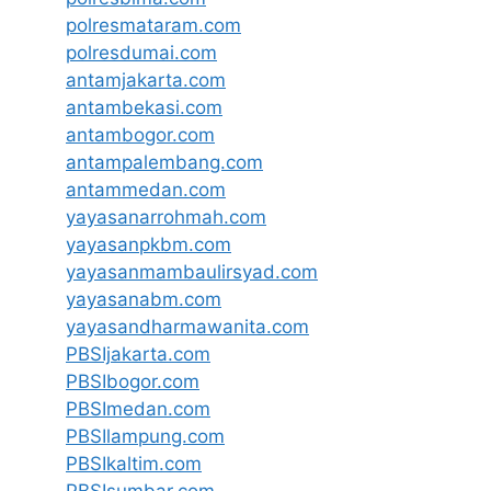
polresmataram.com
polresdumai.com
antamjakarta.com
antambekasi.com
antambogor.com
antampalembang.com
antammedan.com
yayasanarrohmah.com
yayasanpkbm.com
yayasanmambaulirsyad.com
yayasanabm.com
yayasandharmawanita.com
PBSIjakarta.com
PBSIbogor.com
PBSImedan.com
PBSIlampung.com
PBSIkaltim.com
PBSIsumbar.com