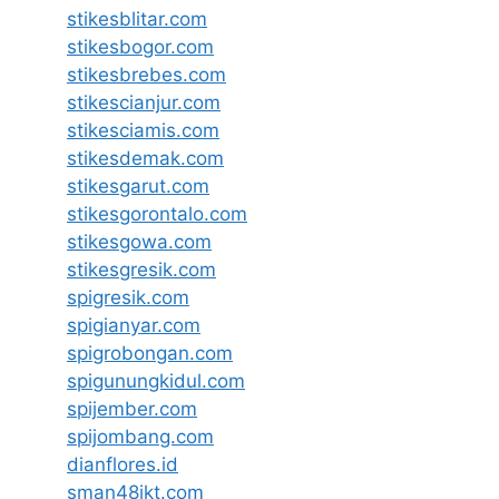
stikesblitar.com
stikesbogor.com
stikesbrebes.com
stikescianjur.com
stikesciamis.com
stikesdemak.com
stikesgarut.com
stikesgorontalo.com
stikesgowa.com
stikesgresik.com
spigresik.com
spigianyar.com
spigrobongan.com
spigunungkidul.com
spijember.com
spijombang.com
dianflores.id
sman48jkt.com