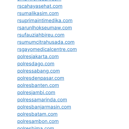
rscahayasehat.com
rsumalikasim.com
rsuprimaintimedika.com
rsarunlhokseumaw.com
rsufauziahbireu.com
rsumumcitrahusada.com
rsgayomedicalcentre.com
polresjakarta.com
polresdago.com
polressabang.com
polresdenpasar.com
polresbanten.com
polresjambi.com
polressamarinda.com
polresbanjarmasin.com
polresbatam.com
polresambon.com
polresbima.com