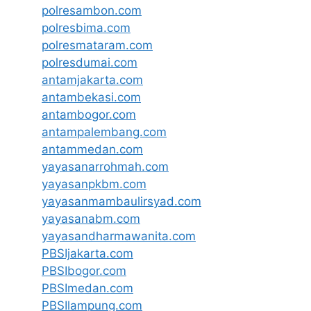
polresambon.com
polresbima.com
polresmataram.com
polresdumai.com
antamjakarta.com
antambekasi.com
antambogor.com
antampalembang.com
antammedan.com
yayasanarrohmah.com
yayasanpkbm.com
yayasanmambaulirsyad.com
yayasanabm.com
yayasandharmawanita.com
PBSIjakarta.com
PBSIbogor.com
PBSImedan.com
PBSIlampung.com