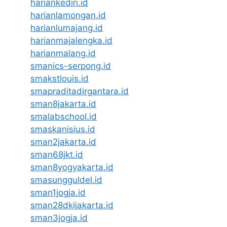
hariankediri.id
harianlamongan.id
harianlumajang.id
harianmajalengka.id
harianmalang.id
smanics-serpong.id
smakstlouis.id
smapraditadirgantara.id
sman8jakarta.id
smalabschool.id
smaskanisius.id
sman2jakarta.id
sman68jkt.id
sman8yogyakarta.id
smasungguldel.id
sman1jogja.id
sman28dkijakarta.id
sman3jogja.id