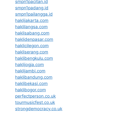
smpn1pacitan.id
smpn1padang.id
smpn1pailangga.id
haklijakarta.com
haklilangsa.com
haklisabang.com
haklidenpasar.com
haklicilegon.com
hakliserang.com
haklibengkulu.com
haklijogja.com
haklijambi.com
haklibandung.com
haklibekasi.com
haklibogor.com
perfectperson.co.uk
tourmusicfest.co.uk
strongdemocracy.co.uk