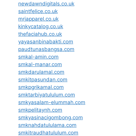
newdawndigitals.co.uk
saintfelice.co.uk
mrjapparel.co.uk
kinkycatalog.co.uk
thefaciahub.co.uk
yayasanbinabakti.com
paudtunasbangsa.com
smkal-amin.com
smkal-manar.com
smkdarulamal.com
smkitpasundan.com
smkpgrikamal.com
smktarbiyatululum.com
smkyasalam-elummah.com
smkpelitaynh.com
smkyasinacigombong.com
smknahdatululama.com
smkitraudhatululum.com