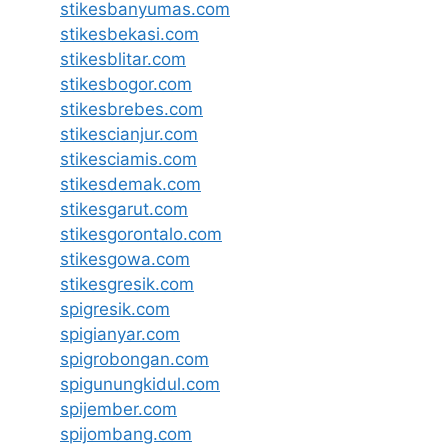
stikesbanyumas.com
stikesbekasi.com
stikesblitar.com
stikesbogor.com
stikesbrebes.com
stikescianjur.com
stikesciamis.com
stikesdemak.com
stikesgarut.com
stikesgorontalo.com
stikesgowa.com
stikesgresik.com
spigresik.com
spigianyar.com
spigrobongan.com
spigunungkidul.com
spijember.com
spijombang.com