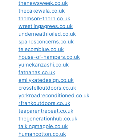
thenewsweek.co.uk
thecakewala.co.uk
thomson-thorn.co.uk
wrestlingagrees.co.uk
underneathfoiled.co.uk
spanosconcerns.co.uk
telecomblue.co.uk
house-of-hampers.co.uk
yumekanzashi.co.uk
fatnanas.co.uk
emilykatedesign.co.uk
crossfelloutdoors.co.uk
yorkroadreconditioned.co.uk
rfrankoutdoors.co.uk
teaparentrepeat.co.uk
thegenerationhub.co.uk
talkingmagpie.co.uk
humancotton.co.uk