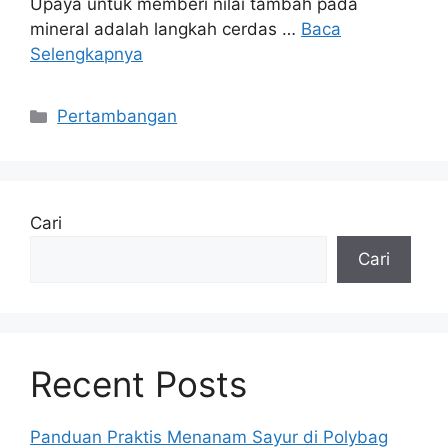
Upaya untuk memberi nilai tambah pada
mineral adalah langkah cerdas …
Baca
Selengkapnya
Kategori
Pertambangan
Cari
Cari
Recent Posts
Panduan Praktis Menanam Sayur di Polybag