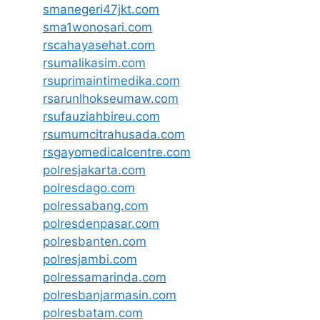
smanegeri47jkt.com
sma1wonosari.com
rscahayasehat.com
rsumalikasim.com
rsuprimaintimedika.com
rsarunlhokseumaw.com
rsufauziahbireu.com
rsumumcitrahusada.com
rsgayomedicalcentre.com
polresjakarta.com
polresdago.com
polressabang.com
polresdenpasar.com
polresbanten.com
polresjambi.com
polressamarinda.com
polresbanjarmasin.com
polresbatam.com