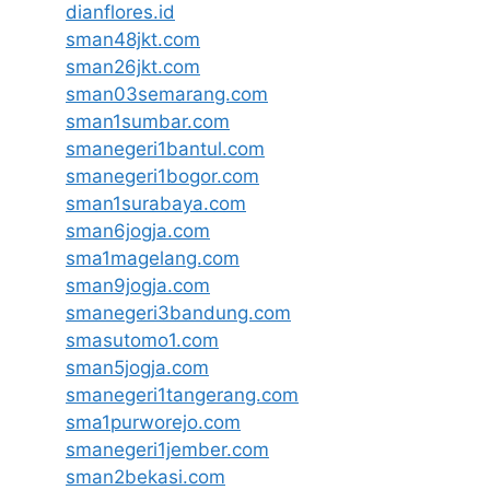
dianflores.id
sman48jkt.com
sman26jkt.com
sman03semarang.com
sman1sumbar.com
smanegeri1bantul.com
smanegeri1bogor.com
sman1surabaya.com
sman6jogja.com
sma1magelang.com
sman9jogja.com
smanegeri3bandung.com
smasutomo1.com
sman5jogja.com
smanegeri1tangerang.com
sma1purworejo.com
smanegeri1jember.com
sman2bekasi.com