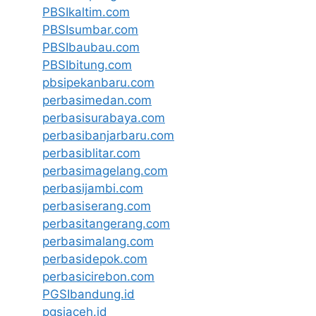
PBSIkaltim.com
PBSIsumbar.com
PBSIbaubau.com
PBSIbitung.com
pbsipekanbaru.com
perbasimedan.com
perbasisurabaya.com
perbasibanjarbaru.com
perbasiblitar.com
perbasimagelang.com
perbasijambi.com
perbasiserang.com
perbasitangerang.com
perbasimalang.com
perbasidepok.com
perbasicirebon.com
PGSIbandung.id
pgsiaceh.id