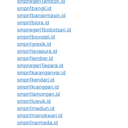
smpnegeri1ambon.id
smpn1bangil.id
smpn1banjarmasin.id
smpn1biora.id
smpnegeri1bobotsari.id
smpn1boyolali.id
smpn1gresik.id
smpn1jayapura.id
smpn1jember.id
smpnegeri1jepara.id
smpn1karanganyar.id
smpn1kendari.id
smpn1kranggan.id
smpn1lamongan.id
smpn1luwuk.id
smpn1madiun.id
smpn1manokwari.id
smpn1narmada.id