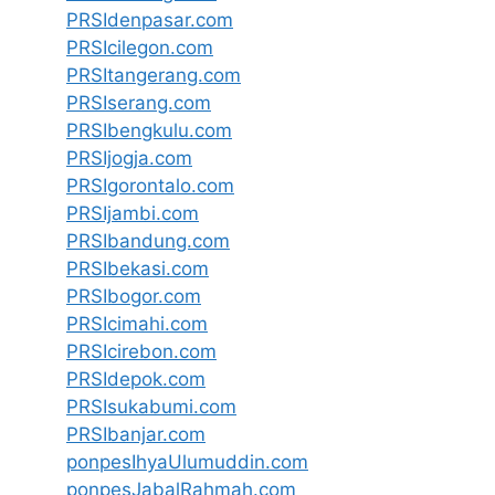
PRSIdenpasar.com
PRSIcilegon.com
PRSItangerang.com
PRSIserang.com
PRSIbengkulu.com
PRSIjogja.com
PRSIgorontalo.com
PRSIjambi.com
PRSIbandung.com
PRSIbekasi.com
PRSIbogor.com
PRSIcimahi.com
PRSIcirebon.com
PRSIdepok.com
PRSIsukabumi.com
PRSIbanjar.com
ponpesIhyaUlumuddin.com
ponpesJabalRahmah.com