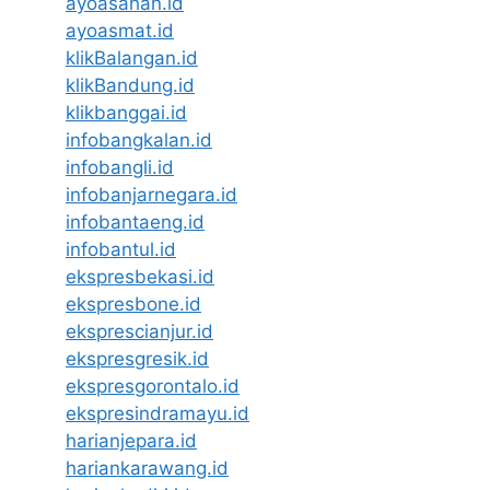
ayoasahan.id
ayoasmat.id
klikBalangan.id
klikBandung.id
klikbanggai.id
infobangkalan.id
infobangli.id
infobanjarnegara.id
infobantaeng.id
infobantul.id
ekspresbekasi.id
ekspresbone.id
eksprescianjur.id
ekspresgresik.id
ekspresgorontalo.id
ekspresindramayu.id
harianjepara.id
hariankarawang.id