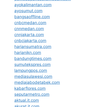
ayokalimantan.com
ayosumut.com
bangsaoffline.com
cnbcmedan.com
cnnmedan.com
cnnjakarta.com
cnbcjakarta.com
hariansumatra.com
harianikn.com
bandungtimes.com
sumutekspres.com
lampungpos.com
mediasulawesi.com
mediajabodetabek.com
kabarflores.com
seputarmetro.com
aktual.it.com
akurat.it.com