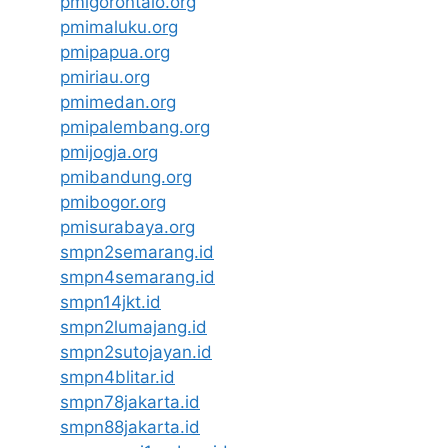
pmigorontalo.org
pmimaluku.org
pmipapua.org
pmiriau.org
pmimedan.org
pmipalembang.org
pmijogja.org
pmibandung.org
pmibogor.org
pmisurabaya.org
smpn2semarang.id
smpn4semarang.id
smpn14jkt.id
smpn2lumajang.id
smpn2sutojayan.id
smpn4blitar.id
smpn78jakarta.id
smpn88jakarta.id