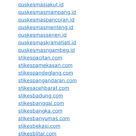
puskesmasjakut.id
puskesmasmampang.id
puskesmaspancoran.id
puskesmasmenteng.id
puskesmassenen.id
puskesmaskramatjati.id
puskesmasngambeg.id
stikespacitan.com
stikespamekasan.com
stikespandeglang.com
stikespangandaran.com
stikesacehbarat.com
stikesbadung.com
stikesbanggai.com
stikesbangka.com
stikesbanyumas.com
stikesbekasi.com
stikesblitar.com