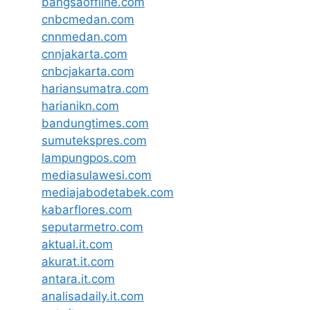
bangsaoffline.com
cnbcmedan.com
cnnmedan.com
cnnjakarta.com
cnbcjakarta.com
hariansumatra.com
harianikn.com
bandungtimes.com
sumutekspres.com
lampungpos.com
mediasulawesi.com
mediajabodetabek.com
kabarflores.com
seputarmetro.com
aktual.it.com
akurat.it.com
antara.it.com
analisadaily.it.com