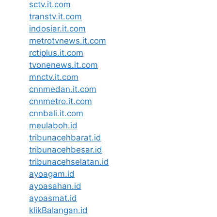
sctv.it.com
transtv.it.com
indosiar.it.com
metrotvnews.it.com
rctiplus.it.com
tvonenews.it.com
mnctv.it.com
cnnmedan.it.com
cnnmetro.it.com
cnnbali.it.com
meulaboh.id
tribunacehbarat.id
tribunacehbesar.id
tribunacehselatan.id
ayoagam.id
ayoasahan.id
ayoasmat.id
klikBalangan.id