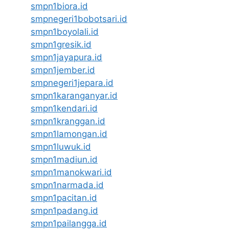
smpn1biora.id
smpnegeri1bobotsari.id
smpn1boyolali.id
smpn1gresik.id
smpn1jayapura.id
smpn1jember.id
smpnegeri1jepara.id
smpn1karanganyar.id
smpn1kendari.id
smpn1kranggan.id
smpn1lamongan.id
smpn1luwuk.id
smpn1madiun.id
smpn1manokwari.id
smpn1narmada.id
smpn1pacitan.id
smpn1padang.id
smpn1pailangga.id