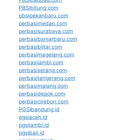
PBSIbitung.com
pbsipekanbaru.com
perbasimedan.com
perbasisurabaya.com
perbasibanjarbaru.com
perbasiblitar.com
perbasimagelang.com
perbasijambi.com
perbasiserang.com
perbasitangerang.com
perbasimalang.com
perbasidepok.com
perbasicirebon.com
PGSIbandung.id
pgsiaceh.id
pgsijambi.id
pgsibali.id