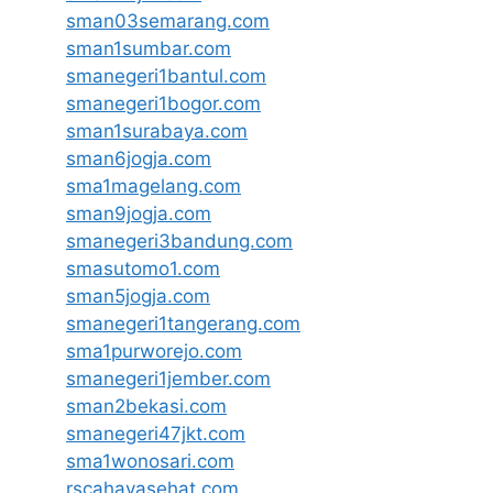
sman03semarang.com
sman1sumbar.com
smanegeri1bantul.com
smanegeri1bogor.com
sman1surabaya.com
sman6jogja.com
sma1magelang.com
sman9jogja.com
smanegeri3bandung.com
smasutomo1.com
sman5jogja.com
smanegeri1tangerang.com
sma1purworejo.com
smanegeri1jember.com
sman2bekasi.com
smanegeri47jkt.com
sma1wonosari.com
rscahayasehat.com