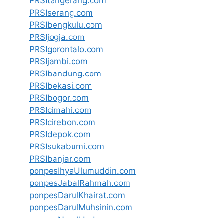
PRSItangerang.com
PRSIserang.com
PRSIbengkulu.com
PRSIjogja.com
PRSIgorontalo.com
PRSIjambi.com
PRSIbandung.com
PRSIbekasi.com
PRSIbogor.com
PRSIcimahi.com
PRSIcirebon.com
PRSIdepok.com
PRSIsukabumi.com
PRSIbanjar.com
ponpesIhyaUlumuddin.com
ponpesJabalRahmah.com
ponpesDarulKhairat.com
ponpesDarulMuhsinin.com