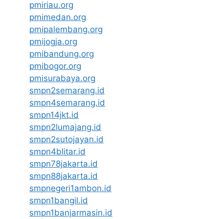
pmiriau.org
pmimedan.org
pmipalembang.org
pmijogja.org
pmibandung.org
pmibogor.org
pmisurabaya.org
smpn2semarang.id
smpn4semarang.id
smpn14jkt.id
smpn2lumajang.id
smpn2sutojayan.id
smpn4blitar.id
smpn78jakarta.id
smpn88jakarta.id
smpnegeri1ambon.id
smpn1bangil.id
smpn1banjarmasin.id