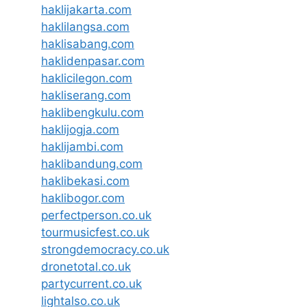
haklijakarta.com
haklilangsa.com
haklisabang.com
haklidenpasar.com
haklicilegon.com
hakliserang.com
haklibengkulu.com
haklijogja.com
haklijambi.com
haklibandung.com
haklibekasi.com
haklibogor.com
perfectperson.co.uk
tourmusicfest.co.uk
strongdemocracy.co.uk
dronetotal.co.uk
partycurrent.co.uk
lightalso.co.uk