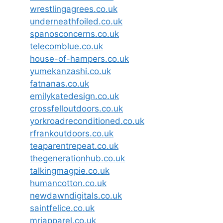
wrestlingagrees.co.uk
underneathfoiled.co.uk
spanosconcerns.co.uk
telecomblue.co.uk
house-of-hampers.co.uk
yumekanzashi.co.uk
fatnanas.co.uk
emilykatedesign.co.uk
crossfelloutdoors.co.uk
yorkroadreconditioned.co.uk
rfrankoutdoors.co.uk
teaparentrepeat.co.uk
thegenerationhub.co.uk
talkingmagpie.co.uk
humancotton.co.uk
newdawndigitals.co.uk
saintfelice.co.uk
mrjapparel.co.uk