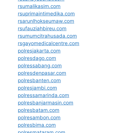
rsumalikasim.com
rsuprimaintimedika.com
rsarunlhokseumaw.com
rsufauziahbireu.com
rsumumcitrahusada.com
rsgayomedicalcentre.com
polresjakarta.com
polresdago.com
polressabang.com
polresdenpasar.com
polresbanten.com
polresjambi.com
polressamarinda.com
polresbanjarmasin.com
polresbatam.com
polresambon.com
polresbima.com
polresmataram.com