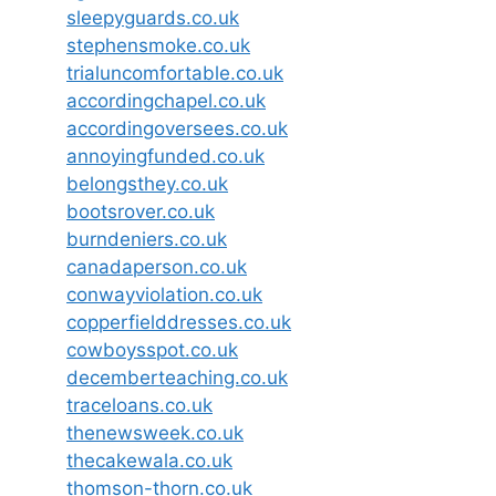
sleepyguards.co.uk
stephensmoke.co.uk
trialuncomfortable.co.uk
accordingchapel.co.uk
accordingoversees.co.uk
annoyingfunded.co.uk
belongsthey.co.uk
bootsrover.co.uk
burndeniers.co.uk
canadaperson.co.uk
conwayviolation.co.uk
copperfielddresses.co.uk
cowboysspot.co.uk
decemberteaching.co.uk
traceloans.co.uk
thenewsweek.co.uk
thecakewala.co.uk
thomson-thorn.co.uk