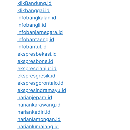
klikBandung.id
klikbanggai.id
infobangkalan.id
infobangli.id
infobanjarnegara.id
infobantaeng.id
infobantul.id
ekspresbekasi.id
ekspresbone.id
eksprescianjur.id
ekspresgresik.id
ekspresgorontalo.id
ekspresindramayu.id
harianjepara.id
hariankarawang.id
hariankediri.id
harianlamongan.id
harianlumajang.id