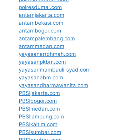
polresdumai.com
antamjakarta.com
antambekasi.com
antambogor.com
antampalembang.com
antammedan.com
yayasanarrohmah.com
yayasanpkbm.com
yayasanmambaulirsyad.com
yayasanabm.com
yayasandharmawanita.com
PBSIjakarta.com
PBSIbogor.com
PBSImedan.com
PBSIlampung.com
PBSIkaltim.com
PBSIsumbar.com
PBSIbaubau.com