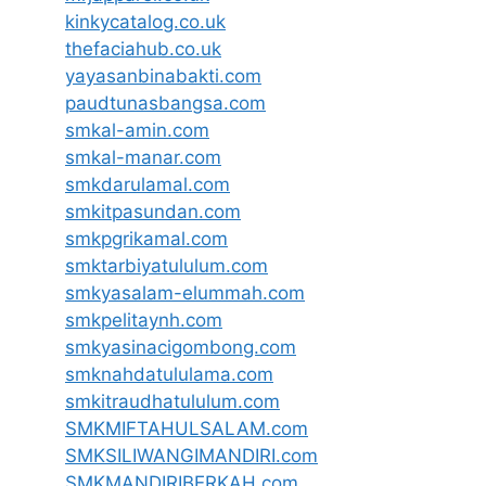
kinkycatalog.co.uk
thefaciahub.co.uk
yayasanbinabakti.com
paudtunasbangsa.com
smkal-amin.com
smkal-manar.com
smkdarulamal.com
smkitpasundan.com
smkpgrikamal.com
smktarbiyatululum.com
smkyasalam-elummah.com
smkpelitaynh.com
smkyasinacigombong.com
smknahdatululama.com
smkitraudhatululum.com
SMKMIFTAHULSALAM.com
SMKSILIWANGIMANDIRI.com
SMKMANDIRIBERKAH.com