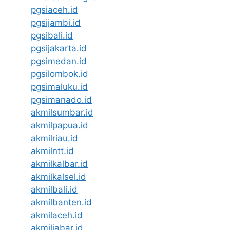
pgsiaceh.id
pgsijambi.id
pgsibali.id
pgsijakarta.id
pgsimedan.id
pgsilombok.id
pgsimaluku.id
pgsimanado.id
akmilsumbar.id
akmilpapua.id
akmilriau.id
akmilntt.id
akmilkalbar.id
akmilkalsel.id
akmilbali.id
akmilbanten.id
akmilaceh.id
akmiljabar.id