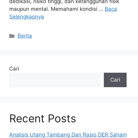
dedikasi, risiko tinggi, dan ketangguhan fisik
maupun mental. Memahami kondisi …
Baca
Selengkapnya
Kategori
Berita
Cari
Cari
Recent Posts
Analisis Utang Tambang Dan Rasio DER Saham