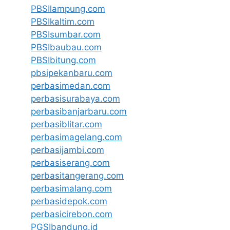
PBSIlampung.com
PBSIkaltim.com
PBSIsumbar.com
PBSIbaubau.com
PBSIbitung.com
pbsipekanbaru.com
perbasimedan.com
perbasisurabaya.com
perbasibanjarbaru.com
perbasiblitar.com
perbasimagelang.com
perbasijambi.com
perbasiserang.com
perbasitangerang.com
perbasimalang.com
perbasidepok.com
perbasicirebon.com
PGSIbandung.id