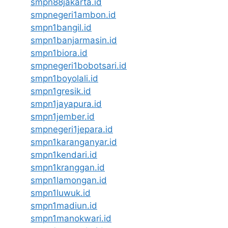
smpn88jakarta.id
smpnegeri1ambon.id
smpn1bangil.id
smpn1banjarmasin.id
smpn1biora.id
smpnegeri1bobotsari.id
smpn1boyolali.id
smpn1gresik.id
smpn1jayapura.id
smpn1jember.id
smpnegeri1jepara.id
smpn1karanganyar.id
smpn1kendari.id
smpn1kranggan.id
smpn1lamongan.id
smpn1luwuk.id
smpn1madiun.id
smpn1manokwari.id