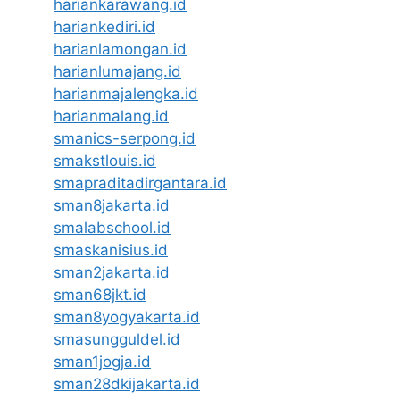
hariankarawang.id
hariankediri.id
harianlamongan.id
harianlumajang.id
harianmajalengka.id
harianmalang.id
smanics-serpong.id
smakstlouis.id
smapraditadirgantara.id
sman8jakarta.id
smalabschool.id
smaskanisius.id
sman2jakarta.id
sman68jkt.id
sman8yogyakarta.id
smasungguldel.id
sman1jogja.id
sman28dkijakarta.id