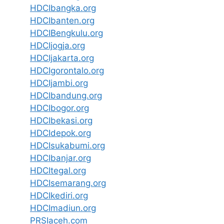
HDCIbangka.org
HDCIbanten.org
HDCIBengkulu.org
HDCIjogja.org
HDCIjakarta.org
HDCIgorontalo.org
HDCIjambi.org
HDCIbandung.org
HDCIbogor.org
HDCIbekasi.org
HDCIdepok.org
HDCIsukabumi.org
HDCIbanjar.org
HDCItegal.org
HDCIsemarang.org
HDCIkediri.org
HDCImadiun.org
PRSIaceh.com