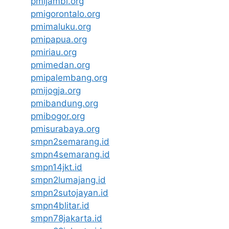
pmijambi.org
pmigorontalo.org
pmimaluku.org
pmipapua.org
pmiriau.org
pmimedan.org
pmipalembang.org
pmijogja.org
pmibandung.org
pmibogor.org
pmisurabaya.org
smpn2semarang.id
smpn4semarang.id
smpn14jkt.id
smpn2lumajang.id
smpn2sutojayan.id
smpn4blitar.id
smpn78jakarta.id