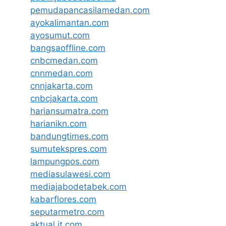
pemudapancasilamedan.com
ayokalimantan.com
ayosumut.com
bangsaoffline.com
cnbcmedan.com
cnnmedan.com
cnnjakarta.com
cnbcjakarta.com
hariansumatra.com
harianikn.com
bandungtimes.com
sumutekspres.com
lampungpos.com
mediasulawesi.com
mediajabodetabek.com
kabarflores.com
seputarmetro.com
aktual.it.com