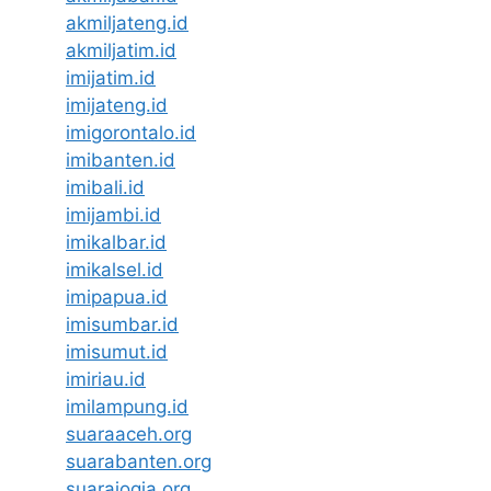
akmiljateng.id
akmiljatim.id
imijatim.id
imijateng.id
imigorontalo.id
imibanten.id
imibali.id
imijambi.id
imikalbar.id
imikalsel.id
imipapua.id
imisumbar.id
imisumut.id
imiriau.id
imilampung.id
suaraaceh.org
suarabanten.org
suarajogja.org