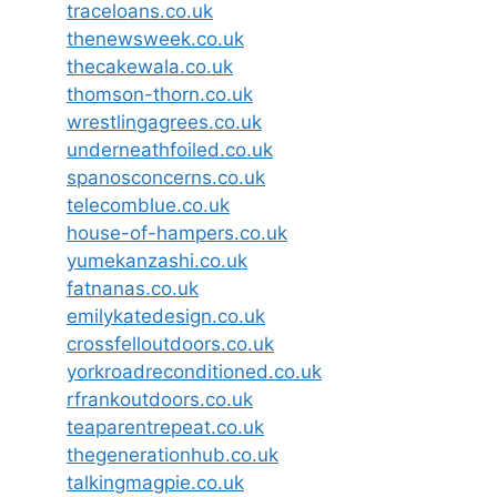
traceloans.co.uk
thenewsweek.co.uk
thecakewala.co.uk
thomson-thorn.co.uk
wrestlingagrees.co.uk
underneathfoiled.co.uk
spanosconcerns.co.uk
telecomblue.co.uk
house-of-hampers.co.uk
yumekanzashi.co.uk
fatnanas.co.uk
emilykatedesign.co.uk
crossfelloutdoors.co.uk
yorkroadreconditioned.co.uk
rfrankoutdoors.co.uk
teaparentrepeat.co.uk
thegenerationhub.co.uk
talkingmagpie.co.uk