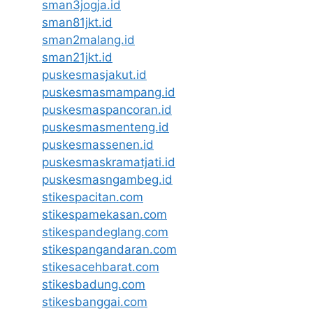
sman3jogja.id
sman81jkt.id
sman2malang.id
sman21jkt.id
puskesmasjakut.id
puskesmasmampang.id
puskesmaspancoran.id
puskesmasmenteng.id
puskesmassenen.id
puskesmaskramatjati.id
puskesmasngambeg.id
stikespacitan.com
stikespamekasan.com
stikespandeglang.com
stikespangandaran.com
stikesacehbarat.com
stikesbadung.com
stikesbanggai.com