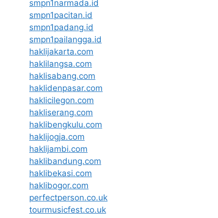
smpn1narmada.id
smpn1pacitan.id
smpn1padang.id
smpn1pailangga.id
haklijakarta.com
haklilangsa.com
haklisabang.com
haklidenpasar.com
haklicilegon.com
hakliserang.com
haklibengkulu.com
haklijogja.com
haklijambi.com
haklibandung.com
haklibekasi.com
haklibogor.com
perfectperson.co.uk
tourmusicfest.co.uk