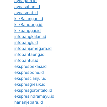
ayoagam.id
ayoasahan.id
ayoasmat.id
klikBalangan.id
klikBandung.id
klikbanggai.id
infobangkalan.id
infobangli.id
infobanjarnegara.id
infobantaeng.id
infobantul.id
ekspresbekasi.id
ekspresbone.id
eksprescianjur.id
ekspresgresik.id
ekspresgorontalo.id
ekspresindramayu.id
harianjepara.id