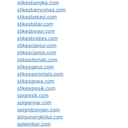
stikesbangka.com
stikesbanyumas.com
stikesbekasi.com
stikesblitar.com
stikesbogor.com
stikesbrebes.com
stikescianjur.com
stikesciamis.com
stikesdemak.com
stikesgarut.com
stikesgorontalo.com
stikesgowa.com
stikesgresik.com
spigresik.com
spigianyar.com
spigrobongan.com
spigunungkidul.com
spijember.com