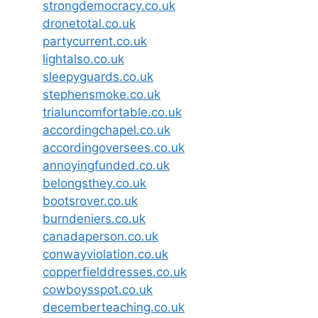
strongdemocracy.co.uk
dronetotal.co.uk
partycurrent.co.uk
lightalso.co.uk
sleepyguards.co.uk
stephensmoke.co.uk
trialuncomfortable.co.uk
accordingchapel.co.uk
accordingoversees.co.uk
annoyingfunded.co.uk
belongsthey.co.uk
bootsrover.co.uk
burndeniers.co.uk
canadaperson.co.uk
conwayviolation.co.uk
copperfielddresses.co.uk
cowboysspot.co.uk
decemberteaching.co.uk