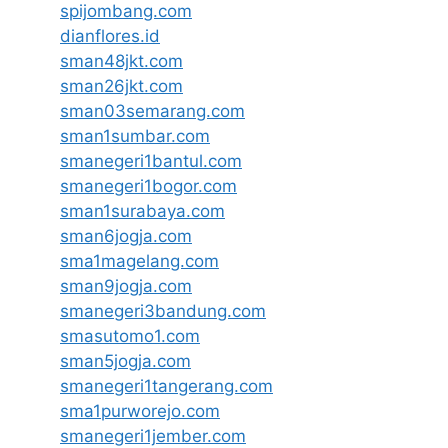
spijombang.com
dianflores.id
sman48jkt.com
sman26jkt.com
sman03semarang.com
sman1sumbar.com
smanegeri1bantul.com
smanegeri1bogor.com
sman1surabaya.com
sman6jogja.com
sma1magelang.com
sman9jogja.com
smanegeri3bandung.com
smasutomo1.com
sman5jogja.com
smanegeri1tangerang.com
sma1purworejo.com
smanegeri1jember.com