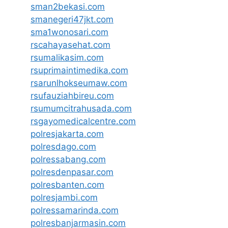
sman2bekasi.com
smanegeri47jkt.com
sma1wonosari.com
rscahayasehat.com
rsumalikasim.com
rsuprimaintimedika.com
rsarunlhokseumaw.com
rsufauziahbireu.com
rsumumcitrahusada.com
rsgayomedicalcentre.com
polresjakarta.com
polresdago.com
polressabang.com
polresdenpasar.com
polresbanten.com
polresjambi.com
polressamarinda.com
polresbanjarmasin.com