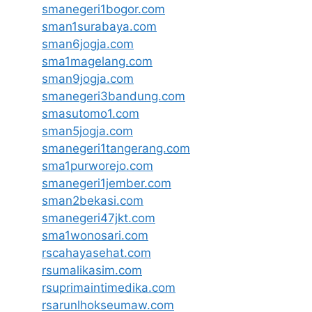
smanegeri1bogor.com
sman1surabaya.com
sman6jogja.com
sma1magelang.com
sman9jogja.com
smanegeri3bandung.com
smasutomo1.com
sman5jogja.com
smanegeri1tangerang.com
sma1purworejo.com
smanegeri1jember.com
sman2bekasi.com
smanegeri47jkt.com
sma1wonosari.com
rscahayasehat.com
rsumalikasim.com
rsuprimaintimedika.com
rsarunlhokseumaw.com