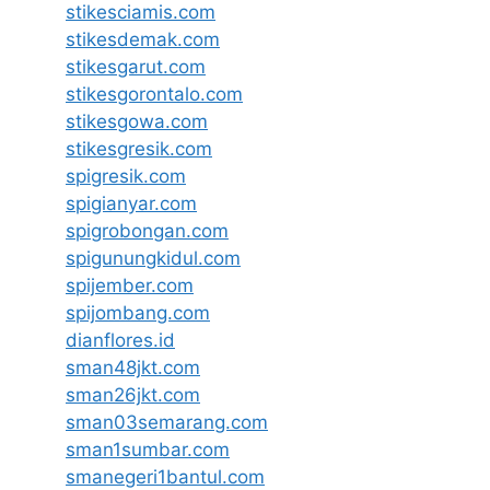
stikesciamis.com
stikesdemak.com
stikesgarut.com
stikesgorontalo.com
stikesgowa.com
stikesgresik.com
spigresik.com
spigianyar.com
spigrobongan.com
spigunungkidul.com
spijember.com
spijombang.com
dianflores.id
sman48jkt.com
sman26jkt.com
sman03semarang.com
sman1sumbar.com
smanegeri1bantul.com