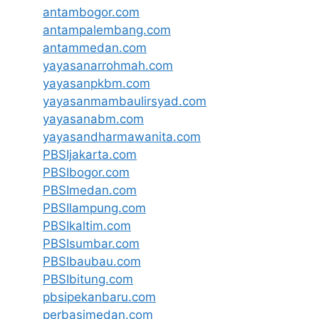
antambogor.com
antampalembang.com
antammedan.com
yayasanarrohmah.com
yayasanpkbm.com
yayasanmambaulirsyad.com
yayasanabm.com
yayasandharmawanita.com
PBSIjakarta.com
PBSIbogor.com
PBSImedan.com
PBSIlampung.com
PBSIkaltim.com
PBSIsumbar.com
PBSIbaubau.com
PBSIbitung.com
pbsipekanbaru.com
perbasimedan.com