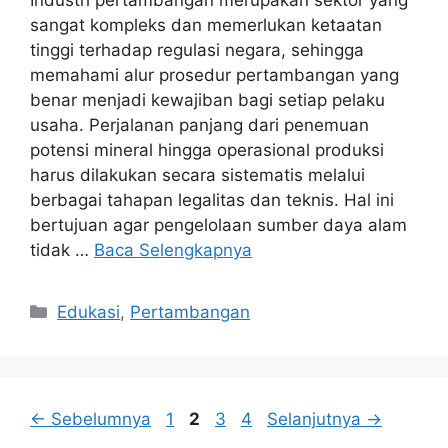
sangat kompleks dan memerlukan ketaatan
tinggi terhadap regulasi negara, sehingga
memahami alur prosedur pertambangan yang
benar menjadi kewajiban bagi setiap pelaku
usaha. Perjalanan panjang dari penemuan
potensi mineral hingga operasional produksi
harus dilakukan secara sistematis melalui
berbagai tahapan legalitas dan teknis. Hal ini
bertujuan agar pengelolaan sumber daya alam
tidak …
Baca Selengkapnya
Kategori
Edukasi
,
Pertambangan
Halaman
Halaman
Halaman
Halaman
←
Sebelumnya
1
2
3
4
Selanjutnya
→