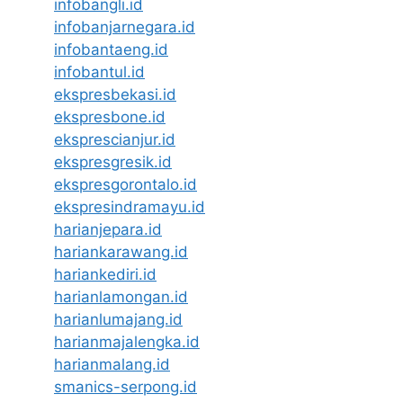
infobangli.id
infobanjarnegara.id
infobantaeng.id
infobantul.id
ekspresbekasi.id
ekspresbone.id
eksprescianjur.id
ekspresgresik.id
ekspresgorontalo.id
ekspresindramayu.id
harianjepara.id
hariankarawang.id
hariankediri.id
harianlamongan.id
harianlumajang.id
harianmajalengka.id
harianmalang.id
smanics-serpong.id