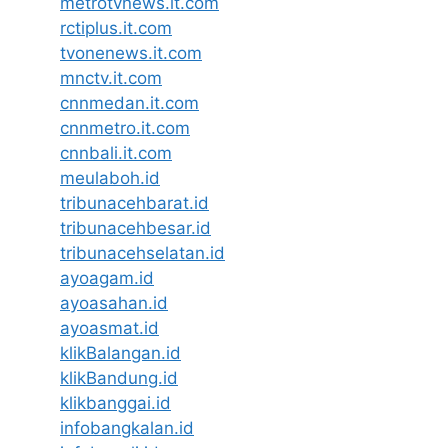
metrotvnews.it.com
rctiplus.it.com
tvonenews.it.com
mnctv.it.com
cnnmedan.it.com
cnnmetro.it.com
cnnbali.it.com
meulaboh.id
tribunacehbarat.id
tribunacehbesar.id
tribunacehselatan.id
ayoagam.id
ayoasahan.id
ayoasmat.id
klikBalangan.id
klikBandung.id
klikbanggai.id
infobangkalan.id