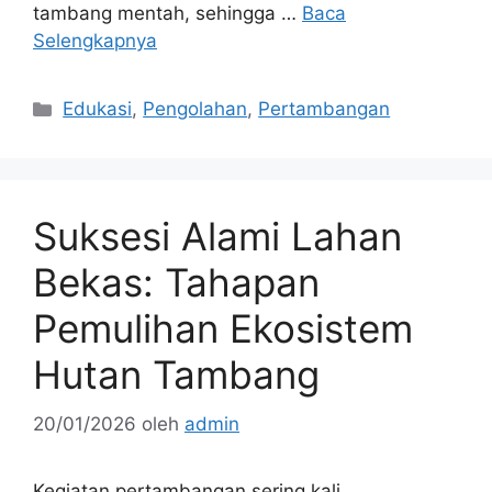
tambang mentah, sehingga …
Baca
Selengkapnya
Kategori
Edukasi
,
Pengolahan
,
Pertambangan
Suksesi Alami Lahan
Bekas: Tahapan
Pemulihan Ekosistem
Hutan Tambang
20/01/2026
oleh
admin
Kegiatan pertambangan sering kali