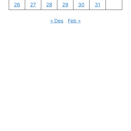
26
27
28
29
30
31
« Des
Feb »